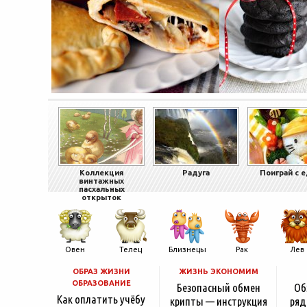
Коллекция
Радуга
Поиграй с 
винтажных
пасхальных
открыток
Овен
Телец
Близнецы
Рак
Лев
ОБРАЗ ЖИЗНИ
ЖИЗНЬ ЭКОНОМИМ
ОБРАЗОВАНИЕ
Безопасный обмен
Об
Как оплатить учёбу
крипты — инструкция
ряд