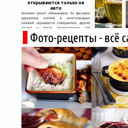
открываются только на
авто
Анталия умеет обманывать. За фасадом
курортных отелей и многолюдных
пляжей скрывается совершенно другая
страна — дикая, первозданная, где
Фото-рецепты - всё 
древние руины дремлют в тени кедров, а
горные дороги ведут к местам, о которых
не расскажет ни один автобусный гид....