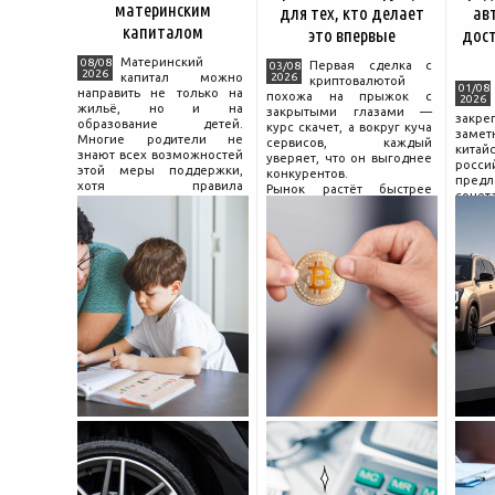
материнским
для тех, кто делает
ав
капиталом
это впервые
дос
Материнский
08/08
Первая сделка с
03/08
2026
капитал можно
2026
криптовалютой
01/08
направить не только на
похожа на прыжок с
2026
жильё, но и на
закрытыми глазами —
зак
образование детей.
курс скачет, а вокруг куча
зам
Многие родители не
сервисов, каждый
китай
знают всех возможностей
уверяет, что он выгоднее
росс
этой меры поддержки,
конкурентов.
предл
хотя правила
Рынок растёт быстрее
сочет
использования средств на
привычек грамотного
диз
учёбу довольно понятны,
поведения на нём.
компл
если разобраться в них
Петербургские
цены.
заранее и подготовить
криптообменники,
насчи
московские
десят