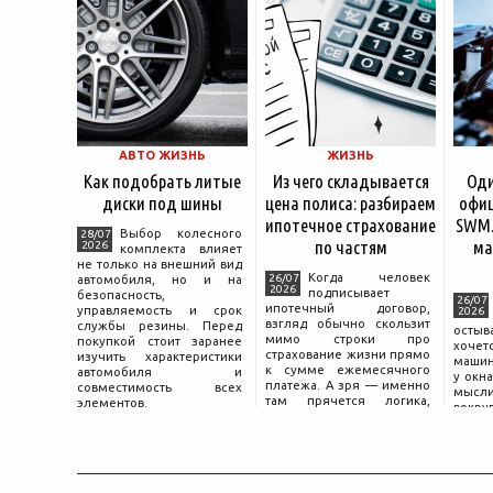
АВТО ЖИЗНЬ
ЖИЗНЬ
Как подобрать литые
Из чего складывается
Оди
диски под шины
цена полиса: разбираем
офиц
ипотечное страхование
SWM.
Выбор колесного
28/07
по частям
ма
2026
комплекта влияет
не только на внешний вид
Когда человек
26/07
автомобиля, но и на
2026
подписывает
безопасность,
26/07
ипотечный договор,
управляемость и срок
2026
взгляд обычно скользит
службы резины. Перед
остыв
мимо строки про
покупкой стоит заранее
хоче
страхование жизни прямо
изучить характеристики
машин
к сумме ежемесячного
автомобиля и
у окна
платежа. А зря — именно
совместимость всех
мысли
там прячется логика,
элементов.
вокру
объясняющая, почему у
двер
соседа по подъезду взнос
«Толь
за полис вдвое ниже при
Это е
том же кредите.
— от
маши