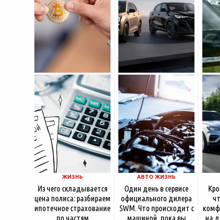
насчитывает несколько
московские
десятилетий
ЖИЗНЬ
АВТО ЖИЗНЬ
Из чего складывается
Один день в сервисе
Кро
цена полиса: разбираем
официального дилера
чт
ипотечное страхование
SWM. Что происходит с
комф
по частям
машиной, пока вы
на д