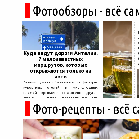
Фотообзоры - всё са
Куда ведут дороги Анталии.
7 малоизвестных
маршрутов, которые
открываются только на
авто
Анталия умеет обманывать. За фасадом
курортных отелей и многолюдных
пляжей скрывается совершенно другая
страна — дикая, первозданная, где
Фото-рецепты - всё 
древние руины дремлют в тени кедров, а
горные дороги ведут к местам, о которых
не расскажет ни один автобусный гид....