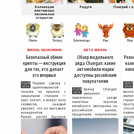
Коллекция
Радуга
Поиграй с 
винтажных
пасхальных
открыток
Овен
Телец
Близнецы
Рак
Лев
ЖИЗНЬ ЭКОНОМИМ
АВТО ЖИЗНЬ
Безопасный обмен
Обзор модельного
Резо
крипты — инструкция
ряда Changan: какие
назн
для тех, кто делает
автомобили марки
изно
это впервые
доступны российским
покупателям
Первая сделка с
03/08
29/07
2026
2026
криптовалютой
Бренд Changan
01/08
похожа на прыжок с
выхл
2026
уверенно
закрытыми глазами —
явля
закрепился среди
курс скачет, а вокруг куча
глуш
заметных игроков
сервисов, каждый
прост
китайского автопрома на
уверяет, что он выгоднее
спо
российском рынке,
конкурентов.
повл
предложив покупателям
Рынок растёт быстрее
экспл
сочетание современного
привычек грамотного
и пр
дизайна, богатой
поведения на нём.
выхло
комплектации и разумной
Петербургские
Для
цены. История компании
криптообменники,
резон