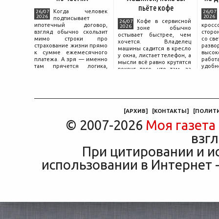
пьёте кофе
Когда человек
26/07
26/07
2026
2026
подписывает
Кофе в сервисной
26/07
ипотечный договор,
крос
2026
зоне обычно
взгляд обычно скользит
сторо
остывает быстрее, чем
мимо строки про
со св
хочется. Владелец
страхование жизни прямо
разво
машины садится в кресло
к сумме ежемесячного
высок
у окна, листает телефон, а
платежа. А зря — именно
работ
мысли всё равно крутятся
там прячется логика,
удобн
вокруг того, что там, за
объясняющая, почему у
маши
дверью с надписью
соседа по подъезду взнос
трасс
«Только для персонала».
за полис вдвое ниже при
что п
Это естественная реакция
том же кредите.
— отдать ключи от
машины
[
АРХИВ
]
[
КОНТАКТЫ
]
[
ПОЛИТ
© 2007-2026
Моя газета
взгл
При цитировании и и
использовании в Интернет -