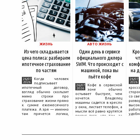
ЖИЗНЬ
АВТО ЖИЗНЬ
Из чего складывается
Один день в сервисе
Кро
цена полиса: разбираем
официального дилера
чт
ипотечное страхование
SWM. Что происходит с
комф
по частям
машиной, пока вы
на д
пьёте кофе
Когда человек
26/07
26/07
2026
2026
подписывает
Кофе в сервисной
26/07
ипотечный договор,
крос
2026
зоне обычно
взгляд обычно скользит
сторо
остывает быстрее, чем
мимо строки про
со св
хочется. Владелец
страхование жизни прямо
разво
машины садится в кресло
к сумме ежемесячного
высок
у окна, листает телефон, а
платежа. А зря — именно
работ
мысли всё равно крутятся
там прячется логика,
удобн
вокруг того, что там, за
объясняющая, почему у
маши
дверью с надписью
соседа по подъезду взнос
трасс
«Только для персонала».
за полис вдвое ниже при
что п
Это естественная реакция
том же кредите.
— отдать ключи от
машины