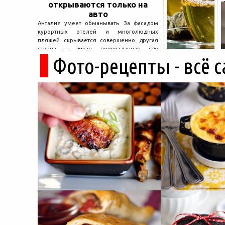
открываются только на
авто
Анталия умеет обманывать. За фасадом
курортных отелей и многолюдных
пляжей скрывается совершенно другая
страна — дикая, первозданная, где
Фото-рецепты - всё 
древние руины дремлют в тени кедров, а
горные дороги ведут к местам, о которых
не расскажет ни один автобусный гид....