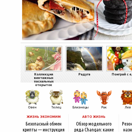
Коллекция
Радуга
Поиграй с 
винтажных
пасхальных
открыток
Овен
Телец
Близнецы
Рак
Лев
ЖИЗНЬ ЭКОНОМИМ
АВТО ЖИЗНЬ
Безопасный обмен
Обзор модельного
Резо
крипты — инструкция
ряда Changan: какие
назн