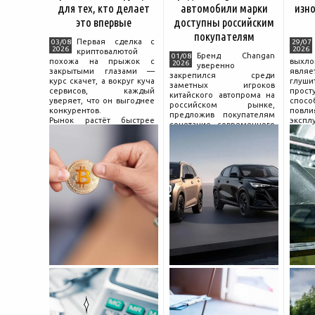
для тех, кто делает
автомобили марки
изно
это впервые
доступны российским
покупателям
Первая сделка с
03/08
29/07
2026
2026
криптовалютой
Бренд Changan
01/08
похожа на прыжок с
выхл
2026
уверенно
закрытыми глазами —
явля
закрепился среди
курс скачет, а вокруг куча
глуш
заметных игроков
сервисов, каждый
прост
китайского автопрома на
уверяет, что он выгоднее
спо
российском рынке,
конкурентов.
повл
предложив покупателям
Рынок растёт быстрее
экспл
сочетание современного
привычек грамотного
и пр
дизайна, богатой
поведения на нём.
выхло
комплектации и разумной
Петербургские
Для
цены. История компании
криптообменники,
резон
насчитывает несколько
московские
десятилетий