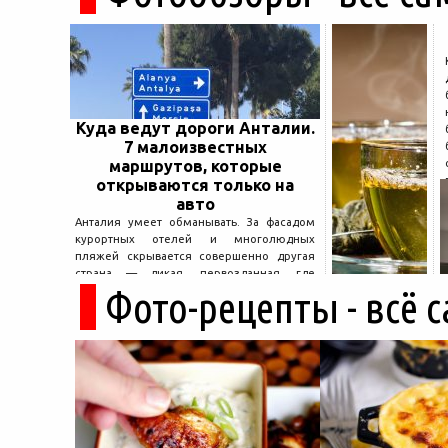
Куда ведут дороги Анталии.
7 малоизвестных
маршрутов, которые
открываются только на
авто
Анталия умеет обманывать. За фасадом
курортных отелей и многолюдных
пляжей скрывается совершенно другая
страна — дикая, первозданная, где
Фото-рецепты - всё 
древние руины дремлют в тени кедров, а
горные дороги ведут к местам, о которых
не расскажет ни один автобусный гид....