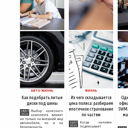
АВТО ЖИЗНЬ
ЖИЗНЬ
Как подобрать литые
Из чего складывается
Оди
диски под шины
цена полиса: разбираем
офиц
ипотечное страхование
SWM.
Выбор колесного
28/07
по частям
ма
2026
комплекта влияет
не только на внешний вид
Когда человек
26/07
автомобиля, но и на
2026
подписывает
безопасность,