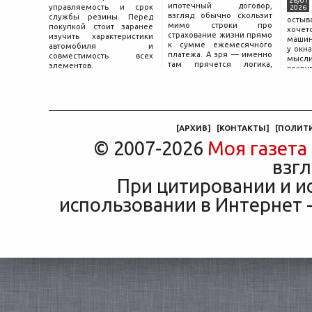
26/07
ипотечный договор,
управляемость и срок
2026
взгляд обычно скользит
службы резины. Перед
остыв
мимо строки про
покупкой стоит заранее
хоче
страхование жизни прямо
изучить характеристики
машин
к сумме ежемесячного
автомобиля и
у окна
платежа. А зря — именно
совместимость всех
мысли
там прячется логика,
элементов.
вокру
объясняющая, почему у
двер
соседа по подъезду взнос
«Толь
за полис вдвое ниже при
Это е
том же кредите.
— от
маши
[
АРХИВ
]
[
КОНТАКТЫ
]
[
ПОЛИТ
© 2007-2026
Моя газета
взгл
При цитировании и и
использовании в Интернет -