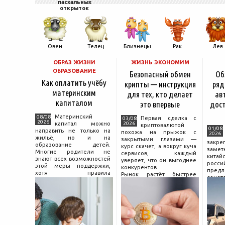
пасхальных
открыток
Овен
Телец
Близнецы
Рак
Лев
ОБРАЗ ЖИЗНИ
ЖИЗНЬ ЭКОНОМИМ
ОБРАЗОВАНИЕ
Безопасный обмен
Об
Как оплатить учёбу
крипты — инструкция
ряд
материнским
для тех, кто делает
ав
капиталом
это впервые
дос
Материнский
08/08
Первая сделка с
03/08
2026
капитал можно
2026
криптовалютой
01/08
направить не только на
похожа на прыжок с
2026
жильё, но и на
закрытыми глазами —
зак
образование детей.
курс скачет, а вокруг куча
зам
Многие родители не
сервисов, каждый
китай
знают всех возможностей
уверяет, что он выгоднее
росс
этой меры поддержки,
конкурентов.
предл
хотя правила
Рынок растёт быстрее
сочет
использования средств на
привычек грамотного
диз
учёбу довольно понятны,
поведения на нём.
компл
если разобраться в них
Петербургские
цены.
заранее и подготовить
криптообменники,
насчи
московские
десят