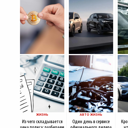
дизайна, богатой
поведения на нём.
выхло
комплектации и разумной
Петербургские
Для
цены. История компании
криптообменники,
резон
насчитывает несколько
московские
десятилетий
ЖИЗНЬ
АВТО ЖИЗНЬ
Из чего складывается
Один день в сервисе
Кро
цена полиса: разбираем
официального дилера
чт