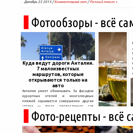
Декабрь 23 2013 /
Комментариев нет
/
Полный текст »
Фотообзоры - всё са
Куда ведут дороги Анталии.
7 малоизвестных
маршрутов, которые
открываются только на
авто
Анталия умеет обманывать. За фасадом
курортных отелей и многолюдных
пляжей скрывается совершенно другая
страна — дикая, первозданная, где
Фото-рецепты - всё 
древние руины дремлют в тени кедров, а
горные дороги ведут к местам, о которых
не расскажет ни один автобусный гид....