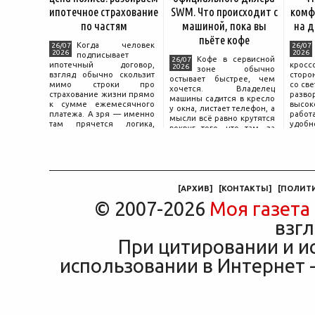
ипотечное страхование
SWM. Что происходит с
комф
по частям
машиной, пока вы
на д
пьёте кофе
Когда человек
26/07
26/07
2026
2026
подписывает
Кофе в сервисной
26/07
ипотечный договор,
крос
2026
зоне обычно
взгляд обычно скользит
сторо
остывает быстрее, чем
мимо строки про
со св
хочется. Владелец
страхование жизни прямо
разво
машины садится в кресло
к сумме ежемесячного
высок
у окна, листает телефон, а
платежа. А зря — именно
работ
мысли всё равно крутятся
там прячется логика,
удобн
вокруг того, что там, за
объясняющая, почему у
маши
дверью с надписью
соседа по подъезду взнос
трасс
«Только для персонала».
за полис вдвое ниже при
что п
Это естественная реакция
том же кредите.
— отдать ключи от
машины
[
АРХИВ
]
[
КОНТАКТЫ
]
[
ПОЛИТ
© 2007-2026
Моя газета
взгл
При цитировании и и
использовании в Интернет -