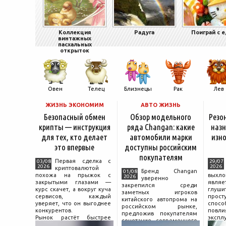
Коллекция
Радуга
Поиграй с 
винтажных
пасхальных
открыток
Овен
Телец
Близнецы
Рак
Лев
ЖИЗНЬ ЭКОНОМИМ
АВТО ЖИЗНЬ
Безопасный обмен
Обзор модельного
Резо
крипты — инструкция
ряда Changan: какие
назн
для тех, кто делает
автомобили марки
изно
это впервые
доступны российским
покупателям
Первая сделка с
03/08
29/07
2026
2026
криптовалютой
Бренд Changan
01/08
похожа на прыжок с
выхл
2026
уверенно
закрытыми глазами —
явля
закрепился среди
курс скачет, а вокруг куча
глуш
заметных игроков
сервисов, каждый
прост
китайского автопрома на
уверяет, что он выгоднее
спо
российском рынке,
конкурентов.
повл
предложив покупателям
Рынок растёт быстрее
экспл
сочетание современного
привычек грамотного
и пр