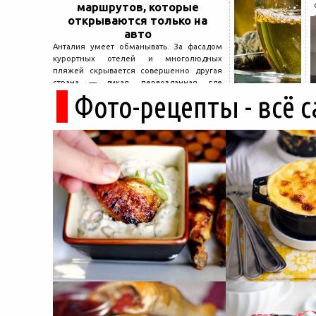
маршрутов, которые
открываются только на
авто
Анталия умеет обманывать. За фасадом
курортных отелей и многолюдных
пляжей скрывается совершенно другая
страна — дикая, первозданная, где
Фото-рецепты - всё 
древние руины дремлют в тени кедров, а
горные дороги ведут к местам, о которых
не расскажет ни один автобусный гид....