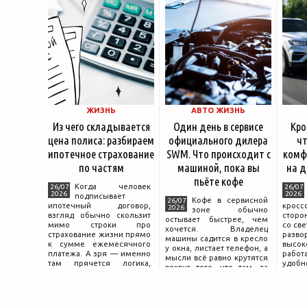
ЖИЗНЬ
АВТО ЖИЗНЬ
Из чего складывается
Один день в сервисе
Кро
цена полиса: разбираем
официального дилера
чт
ипотечное страхование
SWM. Что происходит с
комф
по частям
машиной, пока вы
на д
пьёте кофе
Когда человек
26/07
26/07
2026
2026
подписывает
Кофе в сервисной
26/07
ипотечный договор,
крос
2026
зоне обычно
взгляд обычно скользит
сторо
остывает быстрее, чем
мимо строки про
со св
хочется. Владелец
страхование жизни прямо
разво
машины садится в кресло
к сумме ежемесячного
высок
у окна, листает телефон, а
платежа. А зря — именно
работ
мысли всё равно крутятся
там прячется логика,
удобн
вокруг того, что там, за
объясняющая, почему у
маши
дверью с надписью
соседа по подъезду взнос
трасс
«Только для персонала».
за полис вдвое ниже при
что п
Это естественная реакция
том же кредите.
— отдать ключи от