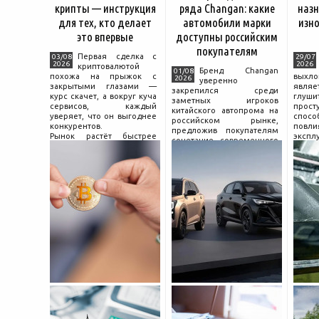
крипты — инструкция
ряда Changan: какие
назн
для тех, кто делает
автомобили марки
изно
это впервые
доступны российским
покупателям
Первая сделка с
03/08
29/07
2026
2026
криптовалютой
Бренд Changan
01/08
похожа на прыжок с
выхл
2026
уверенно
закрытыми глазами —
явля
закрепился среди
курс скачет, а вокруг куча
глуш
заметных игроков
сервисов, каждый
прост
китайского автопрома на
уверяет, что он выгоднее
спо
российском рынке,
конкурентов.
повл
предложив покупателям
Рынок растёт быстрее
экспл
сочетание современного
привычек грамотного
и пр
дизайна, богатой
поведения на нём.
выхло
комплектации и разумной
Петербургские
Для
цены. История компании
криптообменники,
резон
насчитывает несколько
московские
десятилетий