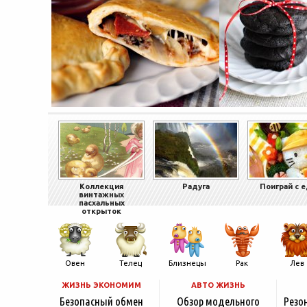
Коллекция
Радуга
Поиграй с 
винтажных
пасхальных
открыток
Овен
Телец
Близнецы
Рак
Лев
ЖИЗНЬ ЭКОНОМИМ
АВТО ЖИЗНЬ
Безопасный обмен
Обзор модельного
Резо