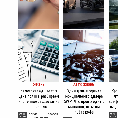
ЖИЗНЬ
АВТО ЖИЗНЬ
Из чего складывается
Один день в сервисе
Кро
цена полиса: разбираем
официального дилера
чт
ипотечное страхование
SWM. Что происходит с
комф
по частям
машиной, пока вы
на д
пьёте кофе
Когда человек
26/07
26/07
2026
2026
подписывает