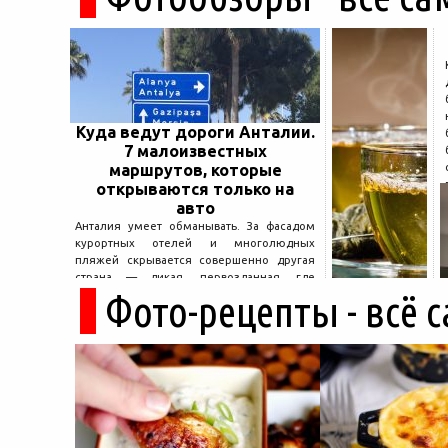
Куда ведут дороги Анталии.
7 малоизвестных
маршрутов, которые
открываются только на
авто
Анталия умеет обманывать. За фасадом
курортных отелей и многолюдных
пляжей скрывается совершенно другая
страна — дикая, первозданная, где
Фото-рецепты - всё 
древние руины дремлют в тени кедров, а
горные дороги ведут к местам, о которых
не расскажет ни один автобусный гид....