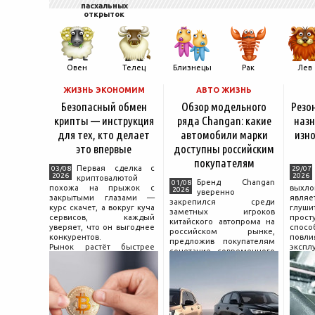
пасхальных
открыток
Овен
Телец
Близнецы
Рак
Лев
ЖИЗНЬ ЭКОНОМИМ
АВТО ЖИЗНЬ
Безопасный обмен
Обзор модельного
Резо
крипты — инструкция
ряда Changan: какие
назн
для тех, кто делает
автомобили марки
изно
это впервые
доступны российским
покупателям
Первая сделка с
03/08
29/07
2026
2026
криптовалютой
Бренд Changan
01/08
похожа на прыжок с
выхл
2026
уверенно
закрытыми глазами —
явля
закрепился среди
курс скачет, а вокруг куча
глуш
заметных игроков
сервисов, каждый
прост
китайского автопрома на
уверяет, что он выгоднее
спо
российском рынке,
конкурентов.
повл
предложив покупателям
Рынок растёт быстрее
экспл
сочетание современного
привычек грамотного
и пр
дизайна, богатой
поведения на нём.
выхло
комплектации и разумной
Петербургские
Для
цены. История компании
криптообменники,
резон
насчитывает несколько
московские
десятилетий