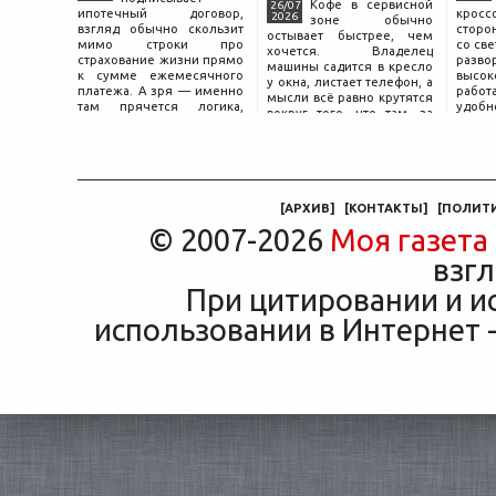
Кофе в сервисной
26/07
ипотечный договор,
крос
2026
зоне обычно
взгляд обычно скользит
сторо
остывает быстрее, чем
мимо строки про
со св
хочется. Владелец
страхование жизни прямо
разво
машины садится в кресло
к сумме ежемесячного
высок
у окна, листает телефон, а
платежа. А зря — именно
работ
мысли всё равно крутятся
там прячется логика,
удобн
вокруг того, что там, за
объясняющая, почему у
маши
дверью с надписью
соседа по подъезду взнос
трасс
«Только для персонала».
за полис вдвое ниже при
что п
Это естественная реакция
том же кредите.
— отдать ключи от
машины
[
АРХИВ
]
[
КОНТАКТЫ
]
[
ПОЛИТ
© 2007-2026
Моя газета
взгл
При цитировании и и
использовании в Интернет -