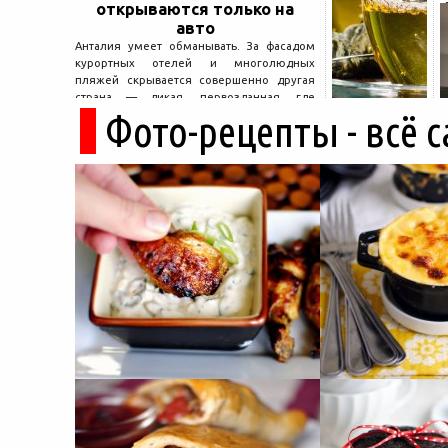
открываются только на
авто
Анталия умеет обманывать. За фасадом
курортных отелей и многолюдных
пляжей скрывается совершенно другая
страна — дикая, первозданная, где
Фото-рецепты - всё 
древние руины дремлют в тени кедров, а
горные дороги ведут к местам, о которых
не расскажет ни один автобусный гид....