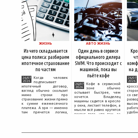
ЖИЗНЬ
АВТО ЖИЗНЬ
Из чего складывается
Один день в сервисе
Кро
цена полиса: разбираем
официального дилера
чт
ипотечное страхование
SWM. Что происходит с
комф
по частям
машиной, пока вы
на д
пьёте кофе
Когда человек
26/07
26/07
2026
2026
подписывает
Кофе в сервисной
26/07
ипотечный договор,
крос
2026
зоне обычно
взгляд обычно скользит
сторо
остывает быстрее, чем
мимо строки про
со св
хочется. Владелец
страхование жизни прямо
разво
машины садится в кресло
к сумме ежемесячного
высок
у окна, листает телефон, а
платежа. А зря — именно
работ
мысли всё равно крутятся
там прячется логика,
удобн
вокруг того, что там, за
объясняющая, почему у
маши
дверью с надписью
соседа по подъезду взнос
трасс
«Только для персонала».
за полис вдвое ниже при
что п
Это естественная реакция
том же кредите.
— отдать ключи от
машины