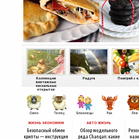
Коллекция
Радуга
Поиграй с 
винтажных
пасхальных
открыток
Овен
Телец
Близнецы
Рак
Лев
ЖИЗНЬ ЭКОНОМИМ
АВТО ЖИЗНЬ
Безопасный обмен
Обзор модельного
Резо
крипты — инструкция
ряда Changan: какие
назн