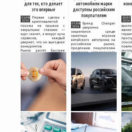
для тех, кто делает
автомобили марки
изно
это впервые
доступны российским
покупателям
Первая сделка с
03/08
29/07
2026
2026
криптовалютой
Бренд Changan
01/08
похожа на прыжок с
выхл
2026
уверенно
закрытыми глазами —
явля
закрепился среди
курс скачет, а вокруг куча
глуш
заметных игроков
сервисов, каждый
прост
китайского автопрома на
уверяет, что он выгоднее
спо
российском рынке,
конкурентов.
повл
предложив покупателям
Рынок растёт быстрее
экспл
сочетание современного
привычек грамотного
и пр
дизайна, богатой
поведения на нём.
выхло
комплектации и разумной
Петербургские
Для
цены. История компании
криптообменники,
резон
насчитывает несколько
московские
десятилетий