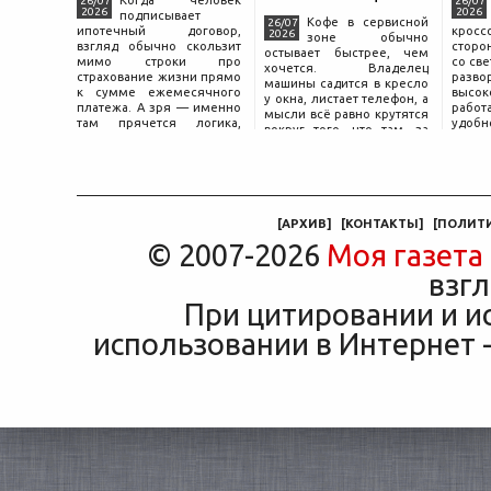
Когда человек
26/07
26/07
2026
2026
подписывает
Кофе в сервисной
26/07
ипотечный договор,
крос
2026
зоне обычно
взгляд обычно скользит
сторо
остывает быстрее, чем
мимо строки про
со св
хочется. Владелец
страхование жизни прямо
разво
машины садится в кресло
к сумме ежемесячного
высок
у окна, листает телефон, а
платежа. А зря — именно
работ
мысли всё равно крутятся
там прячется логика,
удобн
вокруг того, что там, за
объясняющая, почему у
маши
дверью с надписью
соседа по подъезду взнос
трасс
«Только для персонала».
за полис вдвое ниже при
что п
Это естественная реакция
том же кредите.
— отдать ключи от
машины
[
АРХИВ
]
[
КОНТАКТЫ
]
[
ПОЛИТ
© 2007-2026
Моя газета
взгл
При цитировании и и
использовании в Интернет -