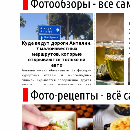
Фотообзоры - всё са
Куда ведут дороги Анталии.
7 малоизвестных
маршрутов, которые
открываются только на
авто
Анталия умеет обманывать. За фасадом
курортных отелей и многолюдных
пляжей скрывается совершенно другая
страна — дикая, первозданная, где
Фото-рецепты - всё 
древние руины дремлют в тени кедров, а
горные дороги ведут к местам, о которых
не расскажет ни один автобусный гид....