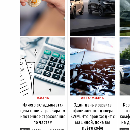
ЖИЗНЬ
АВТО ЖИЗНЬ
Из чего складывается
Один день в сервисе
Кро
цена полиса: разбираем
официального дилера
чт
ипотечное страхование
SWM. Что происходит с
комф
по частям
машиной, пока вы
на д
пьёте кофе