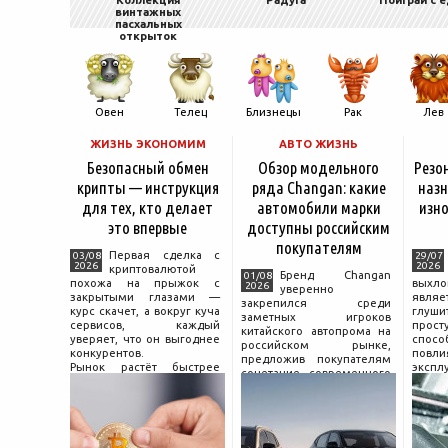
Коллекция
Радуга
Поиграй с 
винтажных
пасхальных
открыток
Овен
Телец
Близнецы
Рак
Лев
ЖИЗНЬ ЭКОНОМИМ
АВТО ЖИЗНЬ
Безопасный обмен
Обзор модельного
Резо
крипты — инструкция
ряда Changan: какие
назн
для тех, кто делает
автомобили марки
изно
это впервые
доступны российским
покупателям
Первая сделка с
03/08
29/07
2026
2026
криптовалютой
Бренд Changan
01/08
похожа на прыжок с
выхл
2026
уверенно
закрытыми глазами —
явля
закрепился среди
курс скачет, а вокруг куча
глуш
заметных игроков
сервисов, каждый
прост
китайского автопрома на
уверяет, что он выгоднее
спо
российском рынке,
конкурентов.
повл
предложив покупателям
Рынок растёт быстрее
экспл
сочетание современного
привычек грамотного
и пр
дизайна, богатой
поведения на нём.
выхло
комплектации и разумной
Петербургские
Для
цены. История компании
криптообменники,
резон
насчитывает несколько
московские
десятилетий