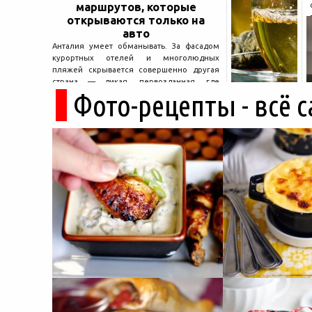
маршрутов, которые
открываются только на
авто
Анталия умеет обманывать. За фасадом
курортных отелей и многолюдных
пляжей скрывается совершенно другая
страна — дикая, первозданная, где
Фото-рецепты - всё 
древние руины дремлют в тени кедров, а
горные дороги ведут к местам, о которых
не расскажет ни один автобусный гид....