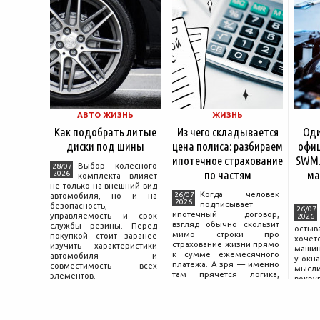
АВТО ЖИЗНЬ
ЖИЗНЬ
Как подобрать литые
Из чего складывается
Оди
диски под шины
цена полиса: разбираем
офиц
ипотечное страхование
SWM.
Выбор колесного
28/07
по частям
ма
2026
комплекта влияет
не только на внешний вид
Когда человек
26/07
автомобиля, но и на
2026
подписывает
безопасность,
26/07
ипотечный договор,
управляемость и срок
2026
взгляд обычно скользит
службы резины. Перед
остыв
мимо строки про
покупкой стоит заранее
хоче
страхование жизни прямо
изучить характеристики
машин
к сумме ежемесячного
автомобиля и
у окна
платежа. А зря — именно
совместимость всех
мысли
там прячется логика,
элементов.
вокру
объясняющая, почему у
двер
соседа по подъезду взнос
«Толь
за полис вдвое ниже при
Это е
том же кредите.
— от