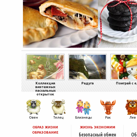
Коллекция
Радуга
Поиграй с 
винтажных
пасхальных
открыток
Овен
Телец
Близнецы
Рак
Лев
ОБРАЗ ЖИЗНИ
ЖИЗНЬ ЭКОНОМИМ
ОБРАЗОВАНИЕ
Безопасный обмен
Об