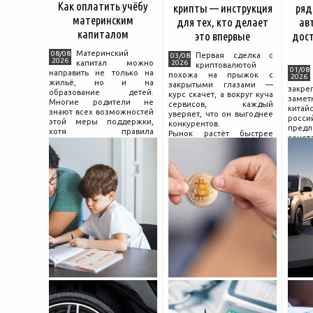
Как оплатить учёбу
крипты — инструкция
ряд
материнским
для тех, кто делает
ав
капиталом
это впервые
дос
Материнский
08/08
Первая сделка с
03/08
2026
капитал можно
2026
криптовалютой
01/08
направить не только на
похожа на прыжок с
2026
жильё, но и на
закрытыми глазами —
зак
образование детей.
курс скачет, а вокруг куча
зам
Многие родители не
сервисов, каждый
китай
знают всех возможностей
уверяет, что он выгоднее
росс
этой меры поддержки,
конкурентов.
предл
хотя правила
Рынок растёт быстрее
сочет
использования средств на
привычек грамотного
диз
учёбу довольно понятны,
поведения на нём.
компл
если разобраться в них
Петербургские
цены.
заранее и подготовить
криптообменники,
насчи
московские
десят