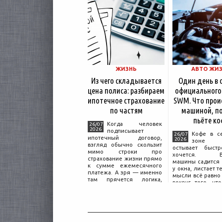
ЖИЗНЬ
АВТО ЖИ
Из чего складывается
Один день в 
цена полиса: разбираем
официального
ипотечное страхование
SWM. Что прои
по частям
машиной, по
пьёте ко
Когда человек
26/07
2026
подписывает
Кофе в с
26/07
ипотечный договор,
2026
зоне о
взгляд обычно скользит
остывает быстр
мимо строки про
хочется. Вл
страхование жизни прямо
машины садится 
к сумме ежемесячного
у окна, листает т
платежа. А зря — именно
мысли всё равно 
там прячется логика,
вокруг того, что
объясняющая, почему у
дверью с на
соседа по подъезду взнос
«Только для пер
за полис вдвое ниже при
Это естественная
том же кредите.
— отдать кл
машины