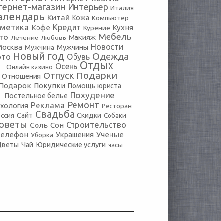
тернет-магазин
Интерьер
Италия
алендарь
Китай
Кожа
Компьютер
сметика
Кредит
Кофе
Кухня
Курение
Мебель
то
Макияж
Лечение
Любовь
Новости
Москва
Мужчины
Мужчина
Новый год
Одежда
ото
Обувь
Отдых
Осень
Онлайн казино
Подарки
Отпуск
Отношения
Подарок
Покупки
Помощь юриста
Похудение
Постельное белье
Ремонт
Реклама
хология
Ресторан
Свадьба
оссия
Сайт
Скидки
Собаки
оветы
Строительство
Соль
Сон
Телефон
Украшения
Ученые
Уборка
Юридические услуги
Цветы
Чай
часы