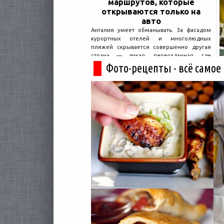
маршрутов, которые
открываются только на
авто
Анталия умеет обманывать. За фасадом
курортных отелей и многолюдных
пляжей скрывается совершенно другая
страна — дикая, первозданная, где
древние руины дремлют в тени кедров, а
Фото-рецепты - всё самое
горные дороги ведут к местам, о которых
не расскажет ни один автобусный гид....