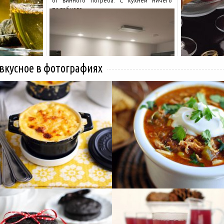
от винного погреба. С кухней ничего
подобного...
 вкусное в фотографиях