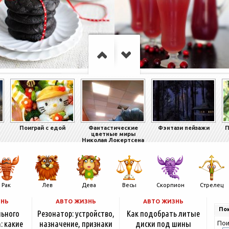
Поиграй с едой
Фантастические
Фэнтази пейзажи
П
цветные миры
Николая Локертсена
Рак
Лев
Дева
Весы
Скорпион
Стрелец
ЗНЬ
АВТО ЖИЗНЬ
АВТО ЖИЗНЬ
Пои
льного
Резонатор: устройство,
Как подобрать литые
: какие
назначение, признаки
диски под шины
Пои