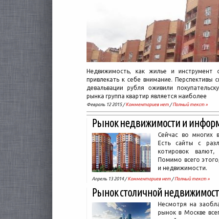
Недвижимость, как жилье и инструмент 
привлекать к себе внимание. Перспективы 
девальвации рубля оживили покупательску
рынка группа квартир является наиболее
Февраль 12 2015 /
Комментариев нет
/
Полный текст »
Рынок недвижимости и инфор
Сейчас во многих 
Есть сайты с разл
котировок валют, 
Помимо всего этого
и недвижимости.
Апрель 13 2014 /
Комментариев нет
/
Полный текст »
Рынок столичной недвижимост
Несмотря на заобл
рынок в Москве все