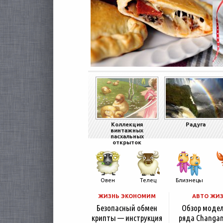
Коллекция
Радуга
винтажных
пасхальных
открыток
Овен
Телец
Близнецы
ЖИЗНЬ ЭКОНОМИМ
АВТО ЖИ
Безопасный обмен
Обзор моде
крипты — инструкция
ряда Changan