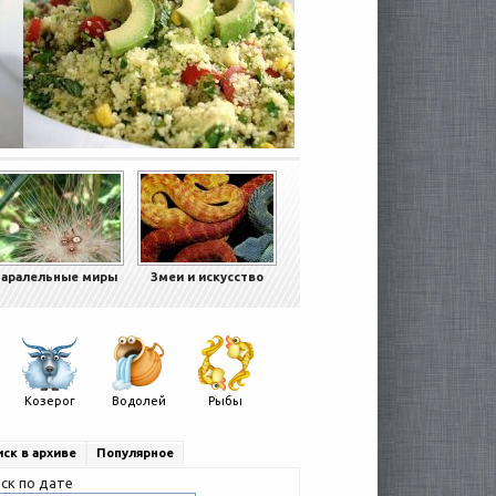
аралельные миры
Змеи и искусство
Козерог
Водолей
Рыбы
ск в архиве
Популярное
ск по дате