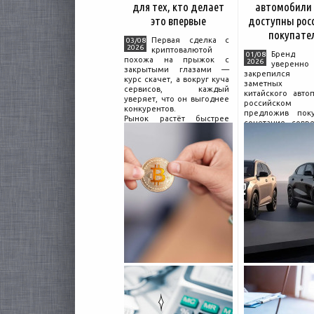
для тех, кто делает
автомобили
это впервые
доступны рос
покупате
Первая сделка с
03/08
2026
криптовалютой
Бренд C
01/08
похожа на прыжок с
2026
уверенно
закрытыми глазами —
закрепился
курс скачет, а вокруг куча
заметных и
сервисов, каждый
китайского авто
уверяет, что он выгоднее
российском 
конкурентов.
предложив поку
Рынок растёт быстрее
сочетание совр
привычек грамотного
дизайна, б
поведения на нём.
комплектации и 
Петербургские
цены. История 
криптообменники,
насчитывает не
московские
десятилетий