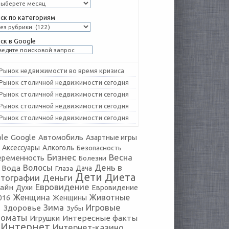
ск по категориям
ск в Google
Рынок недвижимости во время кризиса
Рынок столичной недвижимости сегодня
Рынок столичной недвижимости сегодня
Рынок столичной недвижимости сегодня
Рынок столичной недвижимости сегодня
le
Google
Автомобиль
Азартные игры
Аксессуары
Алкоголь
Безопасность
Бизнес
Весна
еременность
Болезни
День в
Волосы
Вода
Глаза
Дача
Дети
Диета
тографии
Деньги
Евровидение
айн
Духи
Евровидение
Женщина
Животные
016
Женщины
Зима
Игровые
Здоровье
Зубы
томаты
Игрушки
Интересные факты
Интернет
Интернет-казино