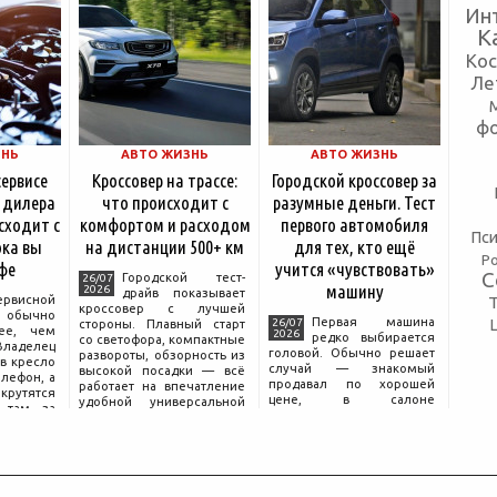
Ин
К
Ко
Ле
ф
ЗНЬ
АВТО ЖИЗНЬ
АВТО ЖИЗНЬ
сервисе
Кроссовер на трассе:
Городской кроссовер за
 дилера
что происходит с
разумные деньги. Тест
сходит с
комфортом и расходом
первого автомобиля
Пси
ка вы
на дистанции 500+ км
для тех, кто ещё
Р
фе
учится «чувствовать»
С
Городской тест-
26/07
машину
2026
драйв показывает
ервисной
кроссовер с лучшей
бычно
Первая машина
26/07
стороны. Плавный старт
ее, чем
2026
редко выбирается
со светофора, компактные
аделец
головой. Обычно решает
развороты, обзорность из
в кресло
случай — знакомый
высокой посадки — всё
елефон, а
продавал по хорошей
работает на впечатление
крутятся
цене, в салоне
удобной универсальной
 там, за
понравился цвет, а на
машины. Но именно на
дписью
тест-драйве руки сами
трассе раскрывается то,
сонала».
легли на руль так, будто
что производитель
 реакция
иначе быть не могло.
ючи от
Рассудок подключается
позже, начинается поиск