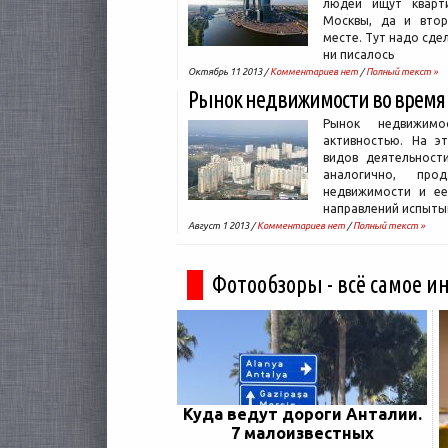
людей ищут кварт
Москвы, да и втор
месте. Тут надо сде
ни писалось
Октябрь 11 2013 /
Комментариев нет
/
Полный текст »
Рынок недвижимости во время 
Рынок недвижимо
активностью. На э
видов деятельност
аналогично, пр
недвижимости и ее
направлений испыты
Август 1 2013 /
Комментариев нет
/
Полный текст »
Фотообзоры - всё самое и
Куда ведут дороги Анталии.
7 малоизвестных