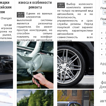
 марки
износа и особенности
Выбор колесного
28/07
сийским
ремонта
2026
комплекта влияет
Пои
не только на внешний вид
лям
Одним из важных
29/07
автомобиля, но и на
2026
элементов
безопасность,
hangan
Пои
выхлопной системы
управляемость и срок
является резонатор
службы резины. Перед
 среди
глушителя. Он имеет
покупкой стоит заранее
гроков
простую конструкцию, но
изучить характеристики
прома на
способен сильно
автомобиля и
рынке,
повлиять на комфорт
совместимость всех
пателям
эксплуатации автомобиля
элементов.
еменного
и правильную работу
огатой
выхлопа.
разумной
Для чего нужен
компании
резонатор
сколько
App
Б
фо
Диз
2
ав