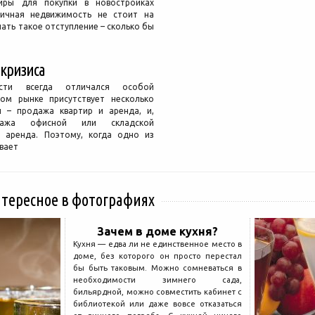
иры для покупки в новостройках
ичная недвижимость не стоит на
лать такое отступление – сколько бы
кризиса
сти всегда отличался особой
том рынке присутствует несколько
и – продажа квартир и аренда, и,
одажа офисной или складской
 аренда. Поэтому, когда одно из
вает
нтересное в фотографиях
Зачем в доме кухня?
Кухня — едва ли не единственное место в
доме, без которого он просто перестал
бы быть таковым. Можно сомневаться в
необходимости зимнего сада,
бильярдной, можно совместить кабинет с
библиотекой или даже вовсе отказаться