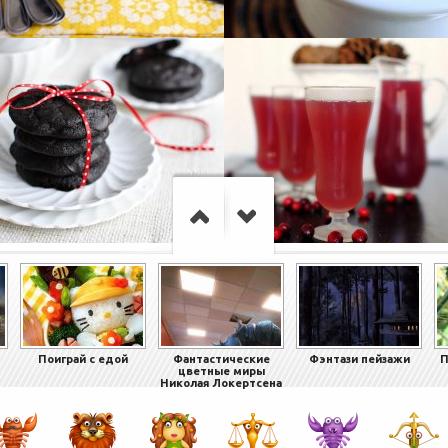
Поиграй с едой
Фантастические
Фэнтази пейзажи
П
цветные миры
Николая Локертсена