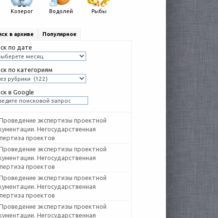
Козерог
Водолей
Рыбы
ск в архиве
Популярное
ск по дате
ск по категориям
ск в Google
Проведение экспертизы проектной
кументации. Негосударственная
спертиза проектов
Проведение экспертизы проектной
кументации. Негосударственная
спертиза проектов
Проведение экспертизы проектной
кументации. Негосударственная
спертиза проектов
Проведение экспертизы проектной
кументации. Негосударственная