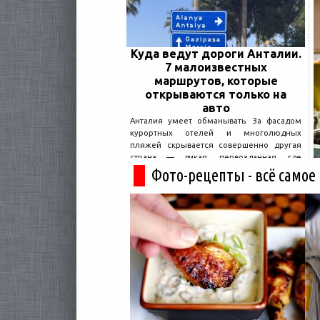
Куда ведут дороги Анталии.
7 малоизвестных
маршрутов, которые
открываются только на
авто
Анталия умеет обманывать. За фасадом
курортных отелей и многолюдных
пляжей скрывается совершенно другая
страна — дикая, первозданная, где
древние руины дремлют в тени кедров, а
Фото-рецепты - всё самое
горные дороги ведут к местам, о которых
не расскажет ни один автобусный гид....