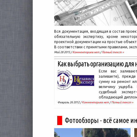
Вся документация, входящая в состав прое
обязательную экспертизу, кроме некотор
проектной документации на простые объект
В соответствии с принятыми правилами, экс
Май 28 2015 /
Комментариев нет
/
Полный текст »
Как выбрать организацию для 
Если вас заливаю
заливаете), прежде
сумму на ремонт ил
величину ущерба.
судебный эксперт-
обладающий дипло
Февраль 26 2012 /
Комментариев нет
/
Полный текст »
Фотообзоры - всё самое и