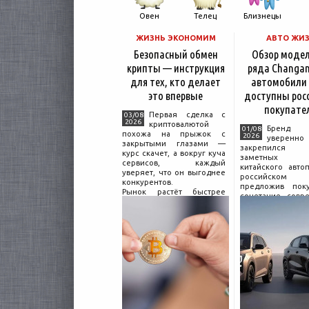
Овен
Телец
Близнецы
ЖИЗНЬ ЭКОНОМИМ
АВТО ЖИ
Безопасный обмен
Обзор моде
крипты — инструкция
ряда Changan
для тех, кто делает
автомобили
это впервые
доступны рос
покупате
Первая сделка с
03/08
2026
криптовалютой
Бренд C
01/08
похожа на прыжок с
2026
уверенно
закрытыми глазами —
закрепился
курс скачет, а вокруг куча
заметных и
сервисов, каждый
китайского авто
уверяет, что он выгоднее
российском 
конкурентов.
предложив поку
Рынок растёт быстрее
сочетание совр
привычек грамотного
дизайна, б
поведения на нём.
комплектации и 
Петербургские
цены. История 
криптообменники,
насчитывает не
московские
десятилетий