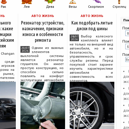
Рак
Лев
Дева
Весы
Скорпион
Стрелец
ЗНЬ
АВТО ЖИЗНЬ
АВТО ЖИЗНЬ
Пои
льного
Резонатор: устройство,
Как подобрать литые
: какие
назначение, признаки
диски под шины
Пои
 марки
износа и особенности
Выбор колесного
28/07
сийским
ремонта
2026
комплекта влияет
Пои
не только на внешний вид
лям
Одним из важных
29/07
автомобиля, но и на
2026
элементов
безопасность,
hangan
Пои
выхлопной системы
управляемость и срок
является резонатор
службы резины. Перед
 среди
глушителя. Он имеет
покупкой стоит заранее
гроков
простую конструкцию, но
изучить характеристики
прома на
способен сильно
автомобиля и
рынке,
повлиять на комфорт
до
совместимость всех
пателям
эксплуатации автомобиля
элементов.
эк
еменного
и правильную работу
огатой
выхлопа.
разумной
Для чего нужен
до
компании
резонатор
сколько
эк
до
эк
до