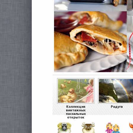
Коллекция
Радуга
винтажных
пасхальных
открыток