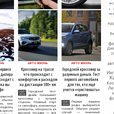
эк
не
App
Б
фо
Диз
2
ав
ЗНЬ
АВТО ЖИЗНЬ
АВТО ЖИЗНЬ
сервисе
Кроссовер на трассе:
Городской кроссовер за
Ин
 дилера
что происходит с
разумные деньги. Тест
К
сходит с
комфортом и расходом
первого автомобиля
Ко
ка вы
на дистанции 500+ км
для тех, кто ещё
Ле
фе
учится «чувствовать»
Городской тест-
26/07
машину
2026
драйв показывает
ервисной
ф
кроссовер с лучшей
бычно
Первая машина
26/07
стороны. Плавный старт
ее, чем
2026
редко выбирается
со светофора, компактные
аделец
головой. Обычно решает
развороты, обзорность из
в кресло
случай — знакомый
высокой посадки — всё