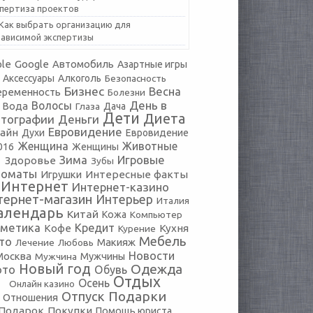
спертиза проектов
Как выбрать организацию для
зависимой экспертизы
le
Google
Автомобиль
Азартные игры
Аксессуары
Алкоголь
Безопасность
Бизнес
Весна
еременность
Болезни
День в
Волосы
Вода
Глаза
Дача
Дети
Диета
тографии
Деньги
Евровидение
айн
Духи
Евровидение
Женщина
Животные
016
Женщины
Зима
Игровые
Здоровье
Зубы
томаты
Игрушки
Интересные факты
Интернет
Интернет-казино
тернет-магазин
Интерьер
Италия
алендарь
Китай
Кожа
Компьютер
сметика
Кредит
Кофе
Кухня
Курение
Мебель
то
Макияж
Лечение
Любовь
Новости
Москва
Мужчины
Мужчина
Новый год
Одежда
ото
Обувь
Отдых
Осень
Онлайн казино
Подарки
Отпуск
Отношения
Подарок
Покупки
Помощь юриста