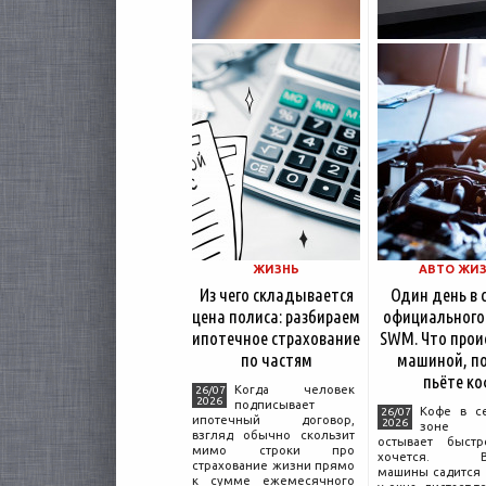
ЖИЗНЬ
АВТО ЖИ
Из чего складывается
Один день в 
цена полиса: разбираем
официального
ипотечное страхование
SWM. Что прои
по частям
машиной, по
пьёте ко
Когда человек
26/07
2026
подписывает
Кофе в с
26/07
ипотечный договор,
2026
зоне о
взгляд обычно скользит
остывает быстр
мимо строки про
хочется. Вл
страхование жизни прямо
машины садится 
к сумме ежемесячного