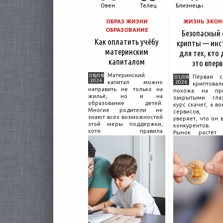
Овен
Телец
Близнецы
ОБРАЗ ЖИЗНИ
ЖИЗНЬ ЭКО
ОБРАЗОВАНИЕ
Безопасный
Как оплатить учёбу
крипты — инс
материнским
для тех, кто
капиталом
это впер
Материнский
08/08
Первая с
03/08
2026
капитал можно
2026
криптовал
направить не только на
похожа на пр
жильё, но и на
закрытыми гл
образование детей.
курс скачет, а во
Многие родители не
сервисов, 
знают всех возможностей
уверяет, что он 
этой меры поддержки,
конкурентов.
хотя правила
Рынок растёт 
использования средств на
привычек гра
учёбу довольно понятны,
поведения н
если разобраться в них
Петербургские
заранее и подготовить
криптообменники
московские