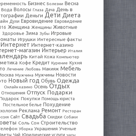
Бизнес
Весна
еременность
Болезни
День в
Волосы
Вода
Глаза
Дача
Дети
Диета
тографии
Деньги
Евровидение
айн
Духи
Евровидение
Женщина
Животные
016
Женщины
Зима
Игровые
Здоровье
Зубы
томаты
Игрушки
Интересные факты
Интернет
Интернет-казино
тернет-магазин
Интерьер
Италия
алендарь
Китай
Кожа
Компьютер
сметика
Кредит
Кофе
Кухня
Курение
Мебель
то
Макияж
Лечение
Любовь
Новости
Москва
Мужчины
Мужчина
Новый год
Одежда
ото
Обувь
Отдых
Осень
Онлайн казино
Подарки
Отпуск
Отношения
Подарок
Покупки
Помощь юриста
Похудение
Постельное белье
Ремонт
Реклама
хология
Ресторан
Свадьба
оссия
Сайт
Скидки
Собаки
оветы
Строительство
Соль
Сон
Телефон
Украшения
Ученые
Уборка
Юридические услуги
Цветы
Чай
часы