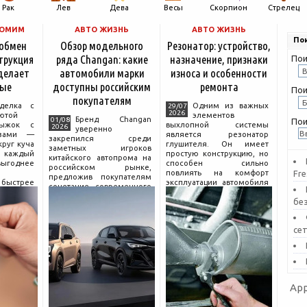
Рак
Лев
Дева
Весы
Скорпион
Стрелец
НОМИМ
АВТО ЖИЗНЬ
АВТО ЖИЗНЬ
Пои
 обмен
Обзор модельного
Резонатор: устройство,
трукция
ряда Changan: какие
назначение, признаки
Пои
 делает
автомобили марки
износа и особенности
вые
доступны российским
ремонта
Пои
покупателям
делка с
Одним из важных
29/07
2026
ютой
элементов
Бренд Changan
01/08
Пои
ыжок с
выхлопной системы
2026
уверенно
азами —
является резонатор
закрепился среди
круг куча
глушителя. Он имеет
заметных игроков
каждый
простую конструкцию, но
китайского автопрома на
выгоднее
способен сильно
российском рынке,
повлиять на комфорт
Fr
предложив покупателям
быстрее
эксплуатации автомобиля
сочетание современного
мотного
и правильную работу
дизайна, богатой
бе
а нём.
выхлопа.
комплектации и разумной
Для чего нужен
цены. История компании
,
резонатор
насчитывает несколько
се
десятилетий
App