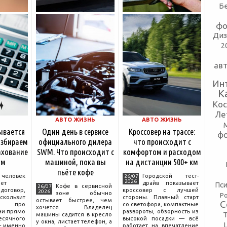
Б
фо
Диз
2
ав
Ин
К
Ко
Ле
АВТО ЖИЗНЬ
АВТО ЖИЗНЬ
ывается
Один день в сервисе
Кроссовер на трассе:
ф
азбираем
официального дилера
что происходит с
ахование
SWM. Что происходит с
комфортом и расходом
ям
машиной, пока вы
на дистанции 500+ км
пьёте кофе
еловек
Городской тест-
26/07
2026
ет
драйв показывает
Пси
Кофе в сервисной
26/07
говор,
кроссовер с лучшей
2026
зоне обычно
Р
скользит
стороны. Плавный старт
остывает быстрее, чем
С
и про
со светофора, компактные
хочется. Владелец
ни прямо
развороты, обзорность из
машины садится в кресло
сячного
высокой посадки — всё
у окна, листает телефон, а
— именно
работает на впечатление