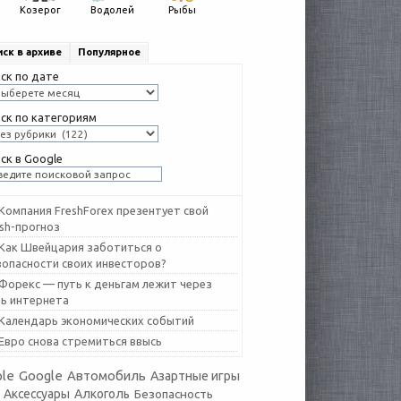
Козерог
Водолей
Рыбы
ск в архиве
Популярное
ск по дате
ск по категориям
ск в Google
Компания FreshForex презентует свой
esh-прогноз
Как Швейцария заботиться о
зопасности своих инвесторов?
Форекс — путь к деньгам лежит через
ть интернета
Календарь экономических событий
Евро снова стремиться ввысь
le
Google
Автомобиль
Азартные игры
Аксессуары
Алкоголь
Безопасность