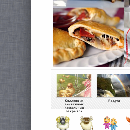
Коллекция
Радуга
винтажных
пасхальных
открыток