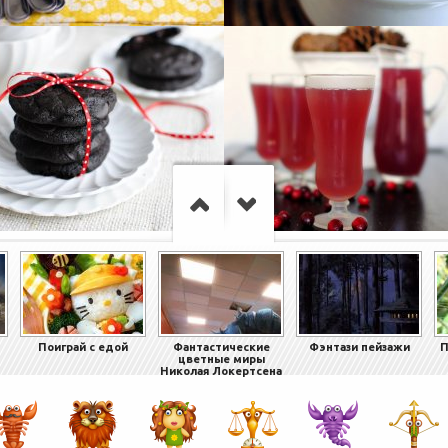
Поиграй с едой
Фантастические
Фэнтази пейзажи
П
цветные миры
Николая Локертсена