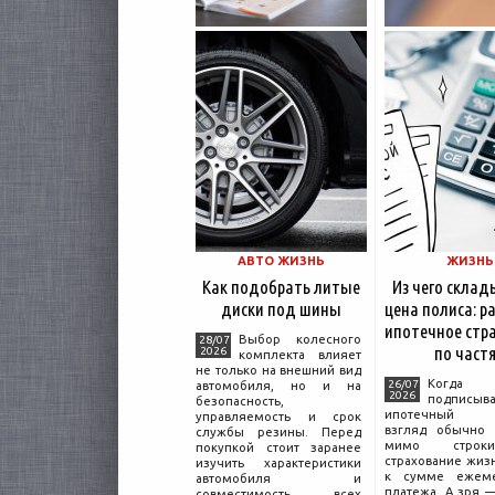
АВТО ЖИЗНЬ
ЖИЗНЬ
Как подобрать литые
Из чего склад
диски под шины
цена полиса: р
ипотечное стр
Выбор колесного
28/07
по част
2026
комплекта влияет
не только на внешний вид
Когда ч
26/07
автомобиля, но и на
2026
подписыва
безопасность,
ипотечный до
управляемость и срок
взгляд обычно 
службы резины. Перед
мимо строк
покупкой стоит заранее
страхование жиз
изучить характеристики
к сумме ежеме
автомобиля и
платежа. А зря 
совместимость всех