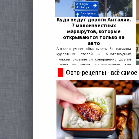
Куда ведут дороги Анталии.
7 малоизвестных
маршрутов, которые
открываются только на
авто
Анталия умеет обманывать. За фасадом
курортных отелей и многолюдных
пляжей скрывается совершенно другая
страна — дикая, первозданная, где
древние руины дремлют в тени кедров, а
Фото-рецепты - всё самое
горные дороги ведут к местам, о которых
не расскажет ни один автобусный гид....