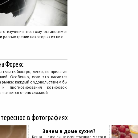
ого изучения, поэтому остановимся
и рассмотрении некоторых из них:
на Форекс
атывать быстро, легко, не прилагая
илий. Особенно, если это касается
 рынке: каждый с удовольствием бы
 и прогнозирования котировок,
а является очень сложной
нтересное в фотографиях
Зачем в доме кухня?
Кухня — едва ли не единственное место в