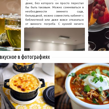
доме, без которого он просто перестал
бы быть таковым. Можно сомневаться в
необходимости зимнего сада,
бильярдной, можно совместить кабинет с
библиотекой или даже вовсе отказаться
от винного погреба. С кухней ничего
подобного...
 вкусное в фотографиях