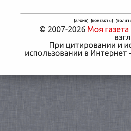
соседа по подъезду взнос
трасс
«Только для персонала».
за полис вдвое ниже при
что п
Это естественная реакция
том же кредите.
— отдать ключи от
машины
[
АРХИВ
]
[
КОНТАКТЫ
]
[
ПОЛИТ
© 2007-2026
Моя газета
взгл
При цитировании и и
использовании в Интернет -