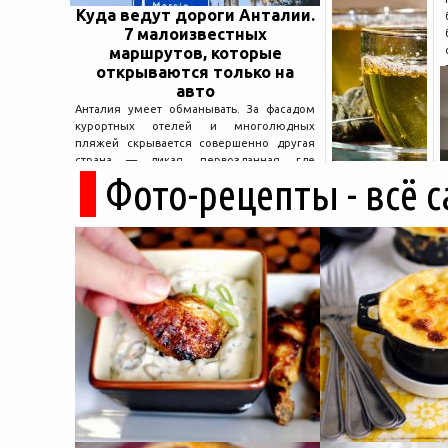
Куда ведут дороги Анталии.
7 малоизвестных
маршрутов, которые
открываются только на
авто
Анталия умеет обманывать. За фасадом
курортных отелей и многолюдных
пляжей скрывается совершенно другая
страна — дикая, первозданная, где
Фото-рецепты - всё 
древние руины дремлют в тени кедров, а
горные дороги ведут к местам, о которых
не расскажет ни один автобусный гид....