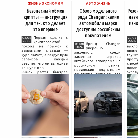
ЖИЗНЬ ЭКОНОМИМ
АВТО ЖИЗНЬ
Безопасный обмен
Обзор модельного
Резо
крипты — инструкция
ряда Changan: какие
назн
для тех, кто делает
автомобили марки
изно
это впервые
доступны российским
покупателям
Первая сделка с
03/08
29/07
2026
2026
криптовалютой
Бренд Changan
01/08
похожа на прыжок с
выхл
2026
уверенно
закрытыми глазами —
явля
закрепился среди
курс скачет, а вокруг куча
глуш
заметных игроков
сервисов, каждый
прост
китайского автопрома на
уверяет, что он выгоднее
спо
российском рынке,
конкурентов.
повл
предложив покупателям
Рынок растёт быстрее
экспл
сочетание современного
привычек грамотного
и пр
дизайна, богатой
поведения на нём.
выхло
комплектации и разумной
Петербургские
Для
цены. История компании
криптообменники,
резон
насчитывает несколько
московские
десятилетий