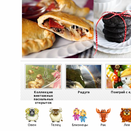
Коллекция
Радуга
Поиграй с 
винтажных
пасхальных
открыток
Овен
Телец
Близнецы
Рак
Лев