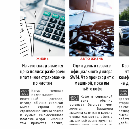
ЖИЗНЬ
АВТО ЖИЗНЬ
Из чего складывается
Один день в сервисе
Кро
цена полиса: разбираем
официального дилера
чт
ипотечное страхование
SWM. Что происходит с
комф
по частям
машиной, пока вы
на д
пьёте кофе
Когда человек
26/07
26/07
2026
2026
подписывает
Кофе в сервисной
26/07
ипотечный договор,
крос
2026
зоне обычно
взгляд обычно скользит
сторо
остывает быстрее, чем
мимо строки про
со св
хочется. Владелец
страхование жизни прямо
разво
машины садится в кресло
к сумме ежемесячного
высок
у окна, листает телефон, а
платежа. А зря — именно
работ
мысли всё равно крутятся
там прячется логика,
удобн
вокруг того, что там, за
объясняющая, почему у
маши
дверью с надписью