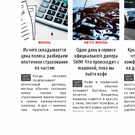
ЖИЗНЬ
АВТО ЖИЗНЬ
Из чего складывается
Один день в сервисе
Кро
цена полиса: разбираем
официального дилера
чт
ипотечное страхование
SWM. Что происходит с
комф
по частям
машиной, пока вы
на д
пьёте кофе
Когда человек
26/07
26/07
2026
2026
подписывает
Кофе в сервисной
26/07
ипотечный договор,
крос
2026
зоне обычно
взгляд обычно скользит
сторо
остывает быстрее, чем
мимо строки про
со св
хочется. Владелец
страхование жизни прямо
разво
машины садится в кресло
к сумме ежемесячного
высок
у окна, листает телефон, а
платежа. А зря — именно
работ
мысли всё равно крутятся
там прячется логика,
удобн
вокруг того, что там, за
объясняющая, почему у
маши
дверью с надписью
соседа по подъезду взнос
трасс
«Только для персонала».
за полис вдвое ниже при
что п
Это естественная реакция
том же кредите.
— отдать ключи от
машины