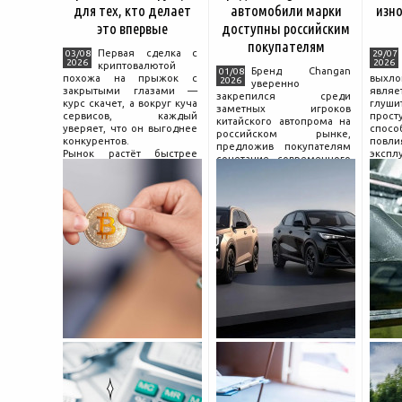
для тех, кто делает
автомобили марки
изно
это впервые
доступны российским
покупателям
Первая сделка с
03/08
29/07
2026
2026
криптовалютой
Бренд Changan
01/08
похожа на прыжок с
выхл
2026
уверенно
закрытыми глазами —
явля
закрепился среди
курс скачет, а вокруг куча
глуш
заметных игроков
сервисов, каждый
прост
китайского автопрома на
уверяет, что он выгоднее
спо
российском рынке,
конкурентов.
повл
предложив покупателям
Рынок растёт быстрее
экспл
сочетание современного
привычек грамотного
и пр
дизайна, богатой
поведения на нём.
выхло
комплектации и разумной
Петербургские
Для
цены. История компании
криптообменники,
резон
насчитывает несколько
московские
десятилетий