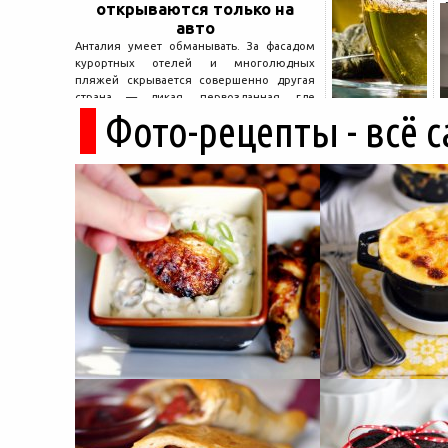
открываются только на
авто
Анталия умеет обманывать. За фасадом
курортных отелей и многолюдных
пляжей скрывается совершенно другая
страна — дикая, первозданная, где
Фото-рецепты - всё 
древние руины дремлют в тени кедров, а
горные дороги ведут к местам, о которых
не расскажет ни один автобусный гид....