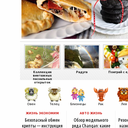
Коллекция
Радуга
Поиграй с 
винтажных
пасхальных
открыток
Овен
Телец
Близнецы
Рак
Лев
ЖИЗНЬ ЭКОНОМИМ
АВТО ЖИЗНЬ
Безопасный обмен
Обзор модельного
Резо
крипты — инструкция
ряда Changan: какие
назн