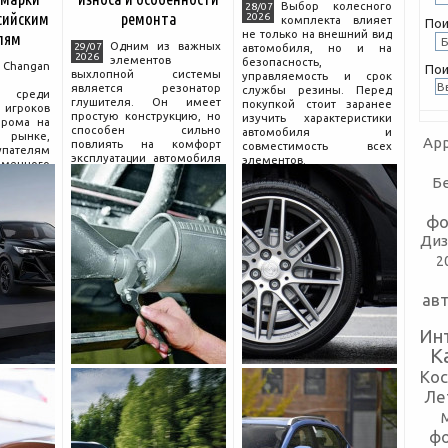
Выбор колесного
28/07
сийским
ремонта
2026
комплекта влияет
Пои
не только на внешний вид
лям
Одним из важных
29/07
автомобиля, но и на
2026
элементов
безопасность,
hangan
Пои
выхлопной системы
управляемость и срок
является резонатор
службы резины. Перед
 среди
глушителя. Он имеет
покупкой стоит заранее
гроков
простую конструкцию, но
изучить характеристики
прома на
способен сильно
автомобиля и
рынке,
App
повлиять на комфорт
совместимость всех
пателям
эксплуатации автомобиля
элементов.
еменного
и правильную работу
огатой
Б
выхлопа.
разумной
Для чего нужен
компании
резонатор
фо
сколько
Диз
2
ав
Ин
К
Ко
Ле
ф