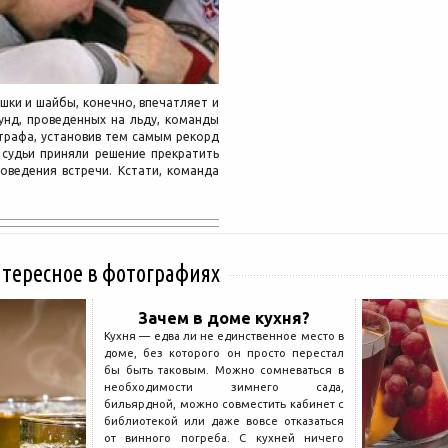
шки и шайбы, конечно, впечатляет и
унд, проведенных на льду, команды
штрафа, установив тем самым рекорд
 судьи приняли решение прекратить
оведения встречи. Кстати, команда
нтересное в фотографиях
Зачем в доме кухня?
Кухня — едва ли не единственное место в
доме, без которого он просто перестал
бы быть таковым. Можно сомневаться в
необходимости зимнего сада,
бильярдной, можно совместить кабинет с
библиотекой или даже вовсе отказаться
от винного погреба. С кухней ничего