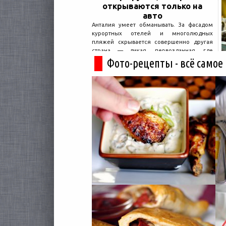
открываются только на
авто
Анталия умеет обманывать. За фасадом
курортных отелей и многолюдных
пляжей скрывается совершенно другая
страна — дикая, первозданная, где
древние руины дремлют в тени кедров, а
Фото-рецепты - всё самое
горные дороги ведут к местам, о которых
не расскажет ни один автобусный гид....