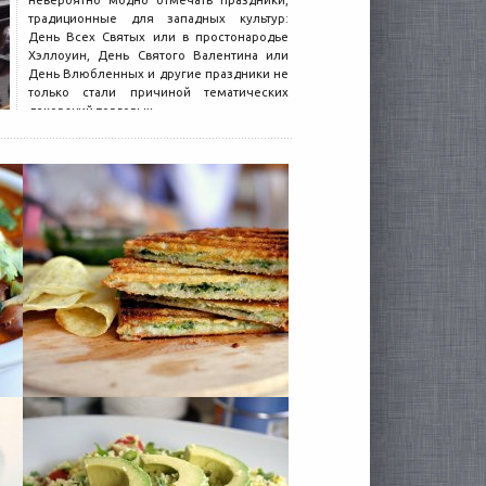
невероятно модно отмечать праздники,
традиционные для западных культур:
День Всех Святых или в простонародье
Хэллоуин, День Святого Валентина или
День Влюбленных и другие праздники не
только стали причиной тематических
декораций торговых...