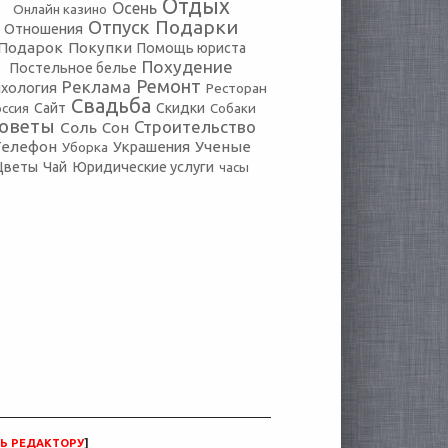
Отдых
Осень
Онлайн казино
Подарки
Отпуск
Отношения
Подарок
Покупки
Помощь юриста
Похудение
Постельное белье
Ремонт
Реклама
хология
Ресторан
Свадьба
оссия
Сайт
Скидки
Собаки
оветы
Строительство
Соль
Сон
Телефон
Украшения
Ученые
Уборка
Юридические услуги
Цветы
Чай
часы
Ь РЕДАКТОРУ
]