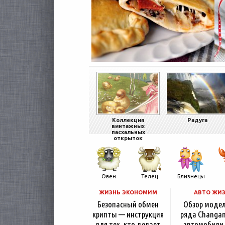
Коллекция
Радуга
винтажных
пасхальных
открыток
Овен
Телец
Близнецы
ЖИЗНЬ ЭКОНОМИМ
АВТО ЖИ
Безопасный обмен
Обзор моде
крипты — инструкция
ряда Changan
для тех, кто делает
автомобили