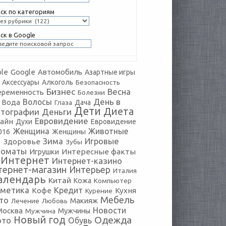
ск по категориям
ск в Google
le
Google
Автомобиль
Азартные игры
Аксессуары
Алкоголь
Безопасность
Бизнес
Весна
еременность
Болезни
День в
Волосы
Вода
Глаза
Дача
Дети
Диета
тографии
Деньги
Евровидение
айн
Духи
Евровидение
Женщина
Животные
016
Женщины
Зима
Игровые
Здоровье
Зубы
томаты
Игрушки
Интересные факты
Интернет
Интернет-казино
тернет-магазин
Интерьер
Италия
алендарь
Китай
Кожа
Компьютер
сметика
Кредит
Кофе
Кухня
Курение
Мебель
то
Макияж
Лечение
Любовь
Новости
Москва
Мужчины
Мужчина
Новый год
Одежда
ото
Обувь