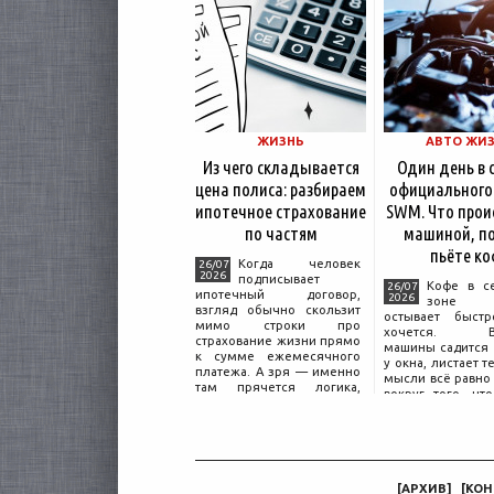
ЖИЗНЬ
АВТО ЖИ
Из чего складывается
Один день в 
цена полиса: разбираем
официального
ипотечное страхование
SWM. Что прои
по частям
машиной, по
пьёте ко
Когда человек
26/07
2026
подписывает
Кофе в с
26/07
ипотечный договор,
2026
зоне о
взгляд обычно скользит
остывает быстр
мимо строки про
хочется. Вл
страхование жизни прямо
машины садится 
к сумме ежемесячного
у окна, листает т
платежа. А зря — именно
мысли всё равно 
там прячется логика,
вокруг того, что
объясняющая, почему у
дверью с на
соседа по подъезду взнос
«Только для пер
за полис вдвое ниже при
Это естественная
том же кредите.
— отдать кл
машины
[
АРХИВ
]
[
КОН