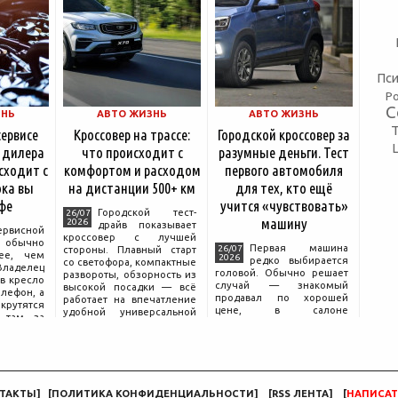
Пси
Р
С
ЗНЬ
АВТО ЖИЗНЬ
АВТО ЖИЗНЬ
сервисе
Кроссовер на трассе:
Городской кроссовер за
 дилера
что происходит с
разумные деньги. Тест
сходит с
комфортом и расходом
первого автомобиля
ка вы
на дистанции 500+ км
для тех, кто ещё
фе
учится «чувствовать»
Городской тест-
26/07
машину
2026
драйв показывает
ервисной
кроссовер с лучшей
бычно
Первая машина
26/07
стороны. Плавный старт
ее, чем
2026
редко выбирается
со светофора, компактные
аделец
головой. Обычно решает
развороты, обзорность из
в кресло
случай — знакомый
высокой посадки — всё
елефон, а
продавал по хорошей
работает на впечатление
крутятся
цене, в салоне
удобной универсальной
 там, за
понравился цвет, а на
машины. Но именно на
дписью
тест-драйве руки сами
трассе раскрывается то,
сонала».
легли на руль так, будто
что производитель
 реакция
иначе быть не могло.
ючи от
Рассудок подключается
позже, начинается поиск
ТАКТЫ
]
[
ПОЛИТИКА КОНФИДЕНЦИАЛЬНОСТИ
]
[
RSS ЛЕНТА
]
[
НАПИСАТ
компромисса между