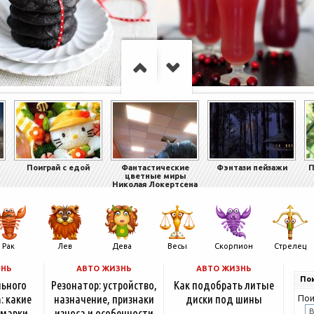
Поиграй с едой
Фантастические
Фэнтази пейзажи
П
цветные миры
Николая Локертсена
Рак
Лев
Дева
Весы
Скорпион
Стрелец
ЗНЬ
АВТО ЖИЗНЬ
АВТО ЖИЗНЬ
Пои
льного
Резонатор: устройство,
Как подобрать литые
: какие
назначение, признаки
диски под шины
Пои
 марки
износа и особенности