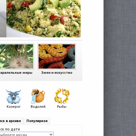
аралельные миры
Змеи и искусство
Козерог
Водолей
Рыбы
ск в архиве
Популярное
ск по дате