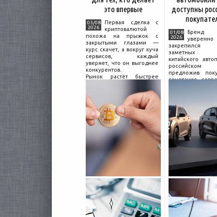
это впервые
доступны рос
покупате
Первая сделка с
03/08
2026
криптовалютой
Бренд C
01/08
похожа на прыжок с
2026
уверенно
закрытыми глазами —
закрепился
курс скачет, а вокруг куча
заметных и
сервисов, каждый
китайского авто
уверяет, что он выгоднее
российском 
конкурентов.
предложив поку
Рынок растёт быстрее
сочетание совр
привычек грамотного
дизайна, б
поведения на нём.
комплектации и 
Петербургские
цены. История 
криптообменники,
насчитывает не
московские
десятилетий