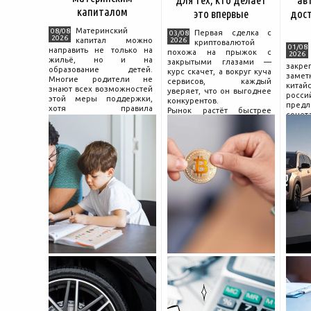
капиталом
это впервые
дос
Материнский
08/08
Первая сделка с
03/08
2026
капитал можно
2026
криптовалютой
01/08
направить не только на
похожа на прыжок с
2026
жильё, но и на
закрытыми глазами —
зак
образование детей.
курс скачет, а вокруг куча
зам
Многие родители не
сервисов, каждый
китай
знают всех возможностей
уверяет, что он выгоднее
росс
этой меры поддержки,
конкурентов.
предл
хотя правила
Рынок растёт быстрее
сочет
использования средств на
привычек грамотного
диз
учёбу довольно понятны,
поведения на нём.
компл
если разобраться в них
Петербургские
цены.
заранее и подготовить
криптообменники,
насчи
московские
десят