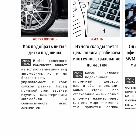
АВТО ЖИЗНЬ
ЖИЗНЬ
Как подобрать литые
Из чего складывается
Оди
диски под шины
цена полиса: разбираем
офиц
ипотечное страхование
SWM.
Выбор колесного
28/07
по частям
ма
2026
комплекта влияет
не только на внешний вид
Когда человек
26/07
автомобиля, но и на
2026
подписывает
безопасность,
26/07
ипотечный договор,
управляемость и срок
2026
взгляд обычно скользит
службы резины. Перед
остыв
мимо строки про
покупкой стоит заранее
хоче
страхование жизни прямо
изучить характеристики
машин
к сумме ежемесячного
автомобиля и
у окна
платежа. А зря — именно
совместимость всех
мысли
там прячется логика,
элементов.
вокру
объясняющая, почему у
двер
соседа по подъезду взнос
«Толь
за полис вдвое ниже при
Это е
том же кредите.
— от
маши