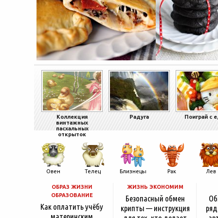
Коллекция
Радуга
Поиграй с 
винтажных
пасхальных
открыток
Овен
Телец
Близнецы
Рак
Лев
ОБРАЗ ЖИЗНИ
ЖИЗНЬ ЭКОНОМИМ
ОБРАЗОВАНИЕ
Безопасный обмен
Об
Как оплатить учёбу
крипты — инструкция
ряд
материнским
для тех, кто делает
ав