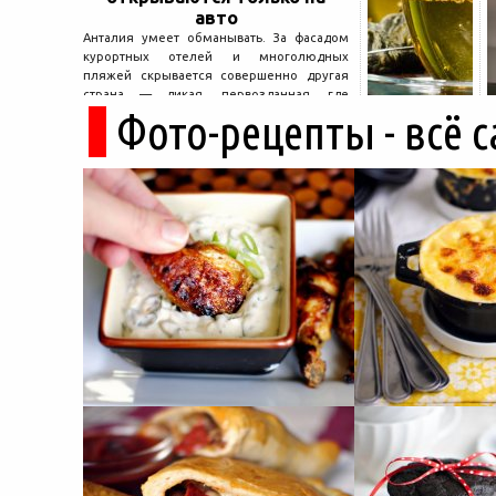
авто
Анталия умеет обманывать. За фасадом
курортных отелей и многолюдных
пляжей скрывается совершенно другая
страна — дикая, первозданная, где
Фото-рецепты - всё 
древние руины дремлют в тени кедров, а
горные дороги ведут к местам, о которых
не расскажет ни один автобусный гид....