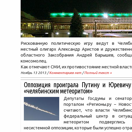
Рискованную политическую игру ведут в Челяб
местный олигарх Александр Аристов и дружественн
областного Заксобрания Андрей Барышев, сообщ
комсомолец.
Как отмечают СМИ, их противостояние местной власт
Ноябрь 13 2013 /
Комментариев нет
/
Полный текст »
Оппозиция проиграла Путину и Юревичу
«челябинским метеоритом»
Депутаты Госдумы и сенатор
порталом «Регионы.ру – Новос
считают, что власти Челябин
федеральный центр в ситуа
метеоритом подверглись 
несистемной оппозиции, которые были успешно отр