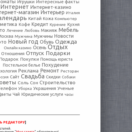
томаты
Игрушки
Интересные факты
Интернет
Интернет-казино
тернет-магазин
Интерьер
Италия
алендарь
Китай
Кожа
Компьютер
сметика
Кредит
Кофе
Кухня
Курение
Мебель
то
Макияж
Лечение
Любовь
Новости
Москва
Мужчины
Мужчина
Новый год
Одежда
ото
Обувь
Отдых
Осень
Онлайн казино
Подарки
Отпуск
Отношения
Подарок
Покупки
Помощь юриста
Похудение
Постельное белье
Ремонт
Реклама
хология
Ресторан
Свадьба
оссия
Сайт
Скидки
Собаки
оветы
Строительство
Соль
Сон
Телефон
Украшения
Ученые
Уборка
Юридические услуги
Цветы
Чай
часы
Ь РЕДАКТОРУ
]
статей.
издание "
Моя газета
" обязательна!