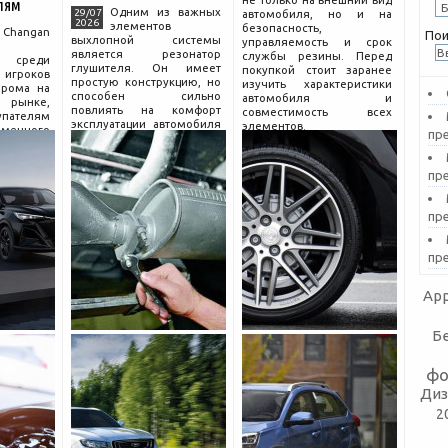
не только на внешний вид
лям
Одним из важных
29/07
автомобиля, но и на
2026
элементов
безопасность,
hangan
Пои
выхлопной системы
управляемость и срок
является резонатор
службы резины. Перед
 среди
глушителя. Он имеет
покупкой стоит заранее
гроков
простую конструкцию, но
изучить характеристики
прома на
способен сильно
автомобиля и
рынке,
повлиять на комфорт
совместимость всех
пателям
эксплуатации автомобиля
элементов.
еменного
пр
и правильную работу
огатой
выхлопа.
разумной
Для чего нужен
компании
пр
резонатор
сколько
пр
пр
App
Б
фо
Диз
2