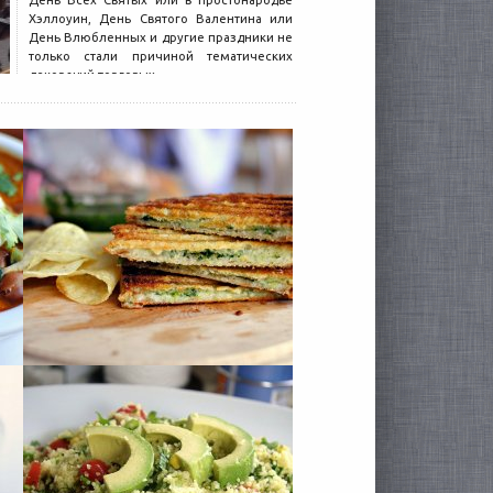
День Всех Святых или в простонародье
Хэллоуин, День Святого Валентина или
День Влюбленных и другие праздники не
только стали причиной тематических
декораций торговых...