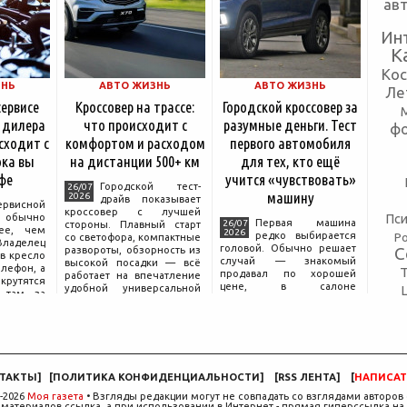
ав
Ин
К
Ко
ЗНЬ
АВТО ЖИЗНЬ
АВТО ЖИЗНЬ
Ле
сервисе
Кроссовер на трассе:
Городской кроссовер за
 дилера
что происходит с
разумные деньги. Тест
ф
сходит с
комфортом и расходом
первого автомобиля
ка вы
на дистанции 500+ км
для тех, кто ещё
фе
учится «чувствовать»
Городской тест-
26/07
машину
2026
драйв показывает
ервисной
кроссовер с лучшей
Пси
бычно
Первая машина
26/07
стороны. Плавный старт
ее, чем
2026
редко выбирается
Р
со светофора, компактные
аделец
головой. Обычно решает
С
развороты, обзорность из
в кресло
случай — знакомый
высокой посадки — всё
елефон, а
продавал по хорошей
работает на впечатление
крутятся
цене, в салоне
удобной универсальной
 там, за
понравился цвет, а на
машины. Но именно на
дписью
тест-драйве руки сами
трассе раскрывается то,
сонала».
легли на руль так, будто
что производитель
 реакция
иначе быть не могло.
ючи от
Рассудок подключается
позже, начинается поиск
компромисса между
ТАКТЫ
]
[
ПОЛИТИКА КОНФИДЕНЦИАЛЬНОСТИ
]
[
RSS ЛЕНТА
]
[
НАПИСАТ
желаемым и
-2026
Моя газета
• Взгляды редакции могут не совпадать со взглядами авторов 
материалов ссылка, а при использовании в Интернет - прямая гиперссылка на 