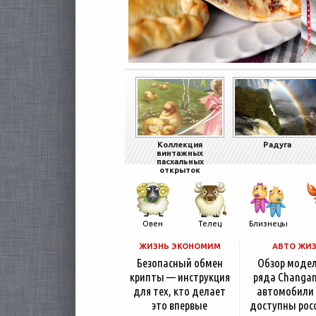
Коллекция
Радуга
винтажных
пасхальных
открыток
Овен
Телец
Близнецы
ЖИЗНЬ ЭКОНОМИМ
АВТО ЖИ
Безопасный обмен
Обзор моде
крипты — инструкция
ряда Changan
для тех, кто делает
автомобили
это впервые
доступны рос