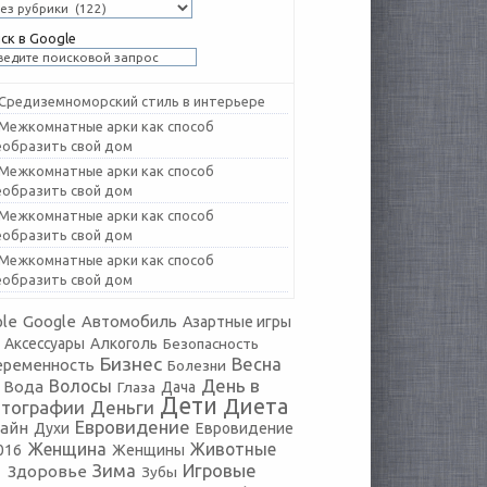
ск в Google
Средиземноморский стиль в интерьере
Межкомнатные арки как способ
еобразить свой дом
Межкомнатные арки как способ
еобразить свой дом
Межкомнатные арки как способ
еобразить свой дом
Межкомнатные арки как способ
еобразить свой дом
le
Google
Автомобиль
Азартные игры
Аксессуары
Алкоголь
Безопасность
Бизнес
Весна
еременность
Болезни
День в
Волосы
Вода
Глаза
Дача
Дети
Диета
тографии
Деньги
Евровидение
айн
Духи
Евровидение
Женщина
Животные
016
Женщины
Зима
Игровые
Здоровье
Зубы