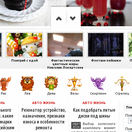
Поиграй с едой
Фантастические
Фэнтази пейзажи
П
цветные миры
Николая Локертсена
Рак
Лев
Дева
Весы
Скорпион
Стрелец
ЗНЬ
АВТО ЖИЗНЬ
АВТО ЖИЗНЬ
Пои
льного
Резонатор: устройство,
Как подобрать литые
: какие
назначение, признаки
диски под шины
Пои
 марки
износа и особенности
Выбор колесного
28/07
сийским
ремонта
2026
комплекта влияет
Пои