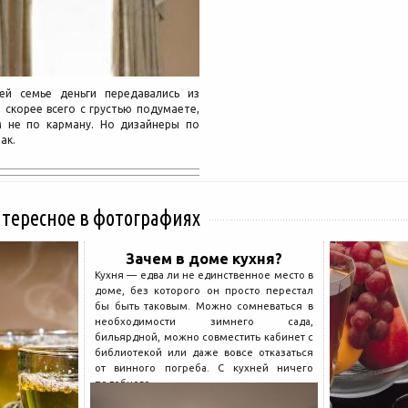
ей семье деньги передавались из
 скорее всего с грустью подумаете,
м не по карману. Но дизайнеры по
ак.
нтересное в фотографиях
Зачем в доме кухня?
Кухня — едва ли не единственное место в
доме, без которого он просто перестал
бы быть таковым. Можно сомневаться в
необходимости зимнего сада,
бильярдной, можно совместить кабинет с
библиотекой или даже вовсе отказаться
от винного погреба. С кухней ничего
подобного...