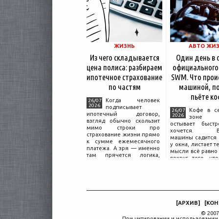
ЖИЗНЬ
АВТО ЖИ
Из чего складывается
Один день в 
цена полиса: разбираем
официального
ипотечное страхование
SWM. Что прои
по частям
машиной, по
пьёте ко
Когда человек
26/07
2026
подписывает
Кофе в с
26/07
ипотечный договор,
2026
зоне о
взгляд обычно скользит
остывает быстр
мимо строки про
хочется. Вл
страхование жизни прямо
машины садится 
к сумме ежемесячного
у окна, листает т
платежа. А зря — именно
мысли всё равно 
там прячется логика,
вокруг того, что
объясняющая, почему у
дверью с на
соседа по подъезду взнос
«Только для пер
за полис вдвое ниже при
Это естественная
том же кредите.
— отдать кл
машины
[
АРХИВ
]
[
КОН
© 2007
При цитировании и использовании 