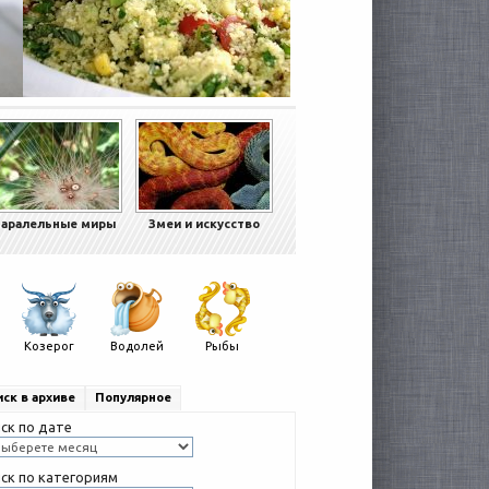
аралельные миры
Змеи и искусство
Козерог
Водолей
Рыбы
ск в архиве
Популярное
ск по дате
ск по категориям