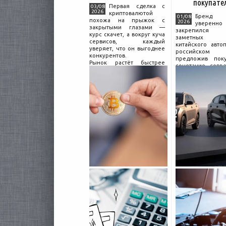
покупате
Первая сделка с
03/08
2026
криптовалютой
Бренд C
01/08
похожа на прыжок с
2026
уверенно
закрытыми глазами —
закрепился
курс скачет, а вокруг куча
заметных и
сервисов, каждый
китайского авто
уверяет, что он выгоднее
российском 
конкурентов.
предложив поку
Рынок растёт быстрее
сочетание совр
привычек грамотного
дизайна, б
поведения на нём.
комплектации и 
Петербургские
цены. История 
криптообменники,
насчитывает не
московские
десятилетий