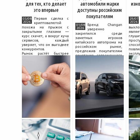
для тех, кто делает
автомобили марки
изно
это впервые
доступны российским
покупателям
Первая сделка с
03/08
29/07
2026
2026
криптовалютой
Бренд Changan
01/08
похожа на прыжок с
выхл
2026
уверенно
закрытыми глазами —
явля
закрепился среди
курс скачет, а вокруг куча
глуш
заметных игроков
сервисов, каждый
прост
китайского автопрома на
уверяет, что он выгоднее
спо
российском рынке,
конкурентов.
повл
предложив покупателям
Рынок растёт быстрее
экспл
сочетание современного
привычек грамотного
и пр
дизайна, богатой
поведения на нём.
выхло
комплектации и разумной
Петербургские
Для
цены. История компании
криптообменники,
резон
насчитывает несколько
московские
десятилетий