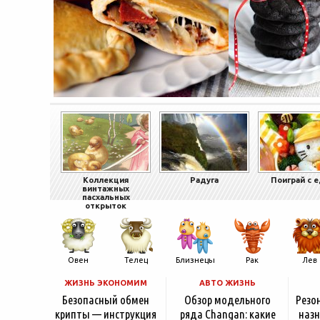
Коллекция
Радуга
Поиграй с 
винтажных
пасхальных
открыток
Овен
Телец
Близнецы
Рак
Лев
ЖИЗНЬ ЭКОНОМИМ
АВТО ЖИЗНЬ
Безопасный обмен
Обзор модельного
Резо
крипты — инструкция
ряда Changan: какие
назн