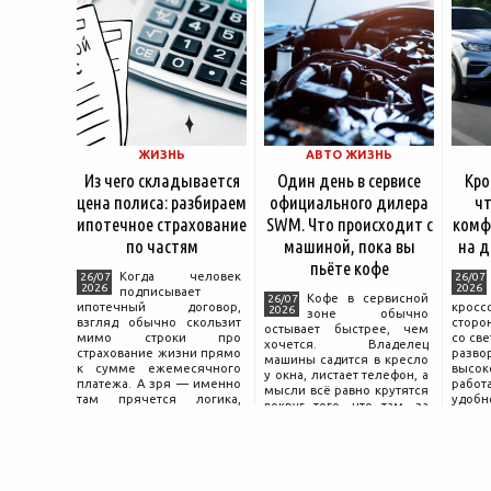
ЖИЗНЬ
АВТО ЖИЗНЬ
Из чего складывается
Один день в сервисе
Кро
цена полиса: разбираем
официального дилера
чт
ипотечное страхование
SWM. Что происходит с
комф
по частям
машиной, пока вы
на д
пьёте кофе
Когда человек
26/07
26/07
2026
2026
подписывает
Кофе в сервисной
26/07
ипотечный договор,
крос
2026
зоне обычно
взгляд обычно скользит
сторо
остывает быстрее, чем
мимо строки про
со св
хочется. Владелец
страхование жизни прямо
разво
машины садится в кресло
к сумме ежемесячного
высок
у окна, листает телефон, а
платежа. А зря — именно
работ
мысли всё равно крутятся
там прячется логика,
удобн
вокруг того, что там, за
объясняющая, почему у
маши
дверью с надписью
соседа по подъезду взнос
трасс
«Только для персонала».
за полис вдвое ниже при
что п
Это естественная реакция
том же кредите.
— отдать ключи от
машины