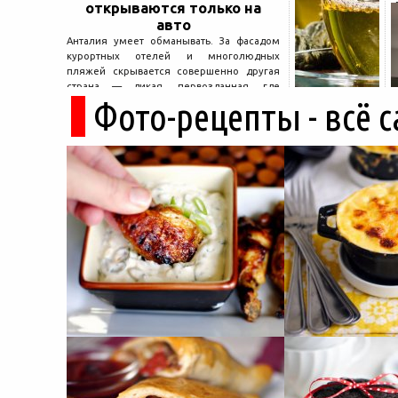
открываются только на
авто
Анталия умеет обманывать. За фасадом
курортных отелей и многолюдных
пляжей скрывается совершенно другая
страна — дикая, первозданная, где
Фото-рецепты - всё 
древние руины дремлют в тени кедров, а
горные дороги ведут к местам, о которых
не расскажет ни один автобусный гид....