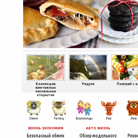
Коллекция
Радуга
Поиграй с 
винтажных
пасхальных
открыток
Овен
Телец
Близнецы
Рак
Лев
ЖИЗНЬ ЭКОНОМИМ
АВТО ЖИЗНЬ
Безопасный обмен
Обзор модельного
Резо