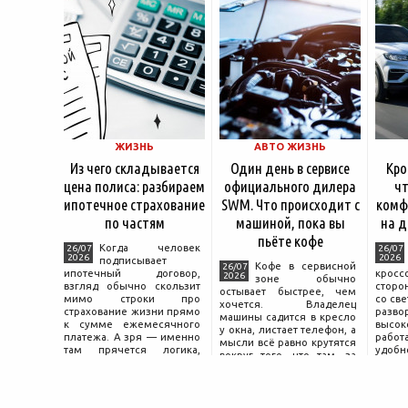
ЖИЗНЬ
АВТО ЖИЗНЬ
Из чего складывается
Один день в сервисе
Кро
цена полиса: разбираем
официального дилера
чт
ипотечное страхование
SWM. Что происходит с
комф
по частям
машиной, пока вы
на д
пьёте кофе
Когда человек
26/07
26/07
2026
2026
подписывает
Кофе в сервисной
26/07
ипотечный договор,
крос
2026
зоне обычно
взгляд обычно скользит
сторо
остывает быстрее, чем
мимо строки про
со св
хочется. Владелец
страхование жизни прямо
разво
машины садится в кресло
к сумме ежемесячного
высок
у окна, листает телефон, а
платежа. А зря — именно
работ
мысли всё равно крутятся
там прячется логика,
удобн
вокруг того, что там, за
объясняющая, почему у
маши
дверью с надписью
соседа по подъезду взнос
трасс
«Только для персонала».
за полис вдвое ниже при
что п
Это естественная реакция
том же кредите.
— отдать ключи от