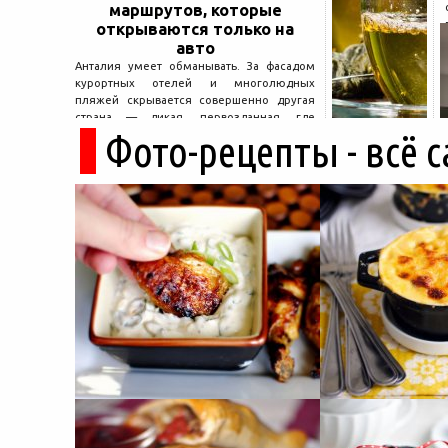
маршрутов, которые
открываются только на
авто
Анталия умеет обманывать. За фасадом
курортных отелей и многолюдных
пляжей скрывается совершенно другая
страна — дикая, первозданная, где
Фото-рецепты - всё 
древние руины дремлют в тени кедров, а
горные дороги ведут к местам, о которых
не расскажет ни один автобусный гид....