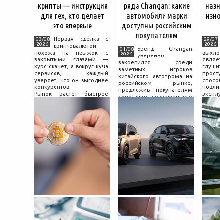
крипты — инструкция
ряда Changan: какие
назн
для тех, кто делает
автомобили марки
изно
это впервые
доступны российским
покупателям
Первая сделка с
03/08
29/07
2026
2026
криптовалютой
Бренд Changan
01/08
похожа на прыжок с
выхл
2026
уверенно
закрытыми глазами —
явля
закрепился среди
курс скачет, а вокруг куча
глуш
заметных игроков
сервисов, каждый
прост
китайского автопрома на
уверяет, что он выгоднее
спо
российском рынке,
конкурентов.
повл
предложив покупателям
Рынок растёт быстрее
экспл
сочетание современного
привычек грамотного
и пр
дизайна, богатой
поведения на нём.
выхло
комплектации и разумной
Петербургские
Для
цены. История компании
криптообменники,
резон
насчитывает несколько
московские
десятилетий