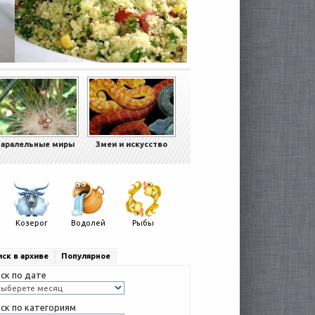
аралельные миры
Змеи и искусство
Козерог
Водолей
Рыбы
ск в архиве
Популярное
ск по дате
ск по категориям