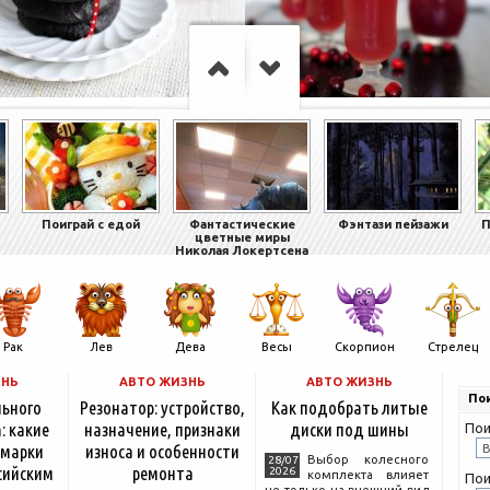
Поиграй с едой
Фантастические
Фэнтази пейзажи
П
цветные миры
Николая Локертсена
Рак
Лев
Дева
Весы
Скорпион
Стрелец
ЗНЬ
АВТО ЖИЗНЬ
АВТО ЖИЗНЬ
Пои
льного
Резонатор: устройство,
Как подобрать литые
: какие
назначение, признаки
диски под шины
Пои
 марки
износа и особенности
Выбор колесного
28/07
сийским
ремонта
2026
комплекта влияет
Пои