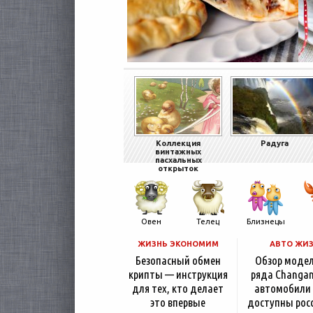
Коллекция
Радуга
винтажных
пасхальных
открыток
Овен
Телец
Близнецы
ЖИЗНЬ ЭКОНОМИМ
АВТО ЖИ
Безопасный обмен
Обзор моде
крипты — инструкция
ряда Changan
для тех, кто делает
автомобили
это впервые
доступны рос