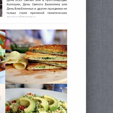
День Всех Святых или в простонародье
Хэллоуин, День Святого Валентина или
День Влюбленных и другие праздники не
только стали причиной тематических
декораций торговых...