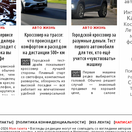
ав
Ин
К
Ко
ЗНЬ
АВТО ЖИЗНЬ
АВТО ЖИЗНЬ
Ле
сервисе
Кроссовер на трассе:
Городской кроссовер за
 дилера
что происходит с
разумные деньги. Тест
ф
сходит с
комфортом и расходом
первого автомобиля
ка вы
на дистанции 500+ км
для тех, кто ещё
фе
учится «чувствовать»
Городской тест-
26/07
машину
2026
драйв показывает
ервисной
кроссовер с лучшей
Пси
бычно
Первая машина
26/07
стороны. Плавный старт
ее, чем
2026
редко выбирается
Р
со светофора, компактные
аделец
головой. Обычно решает
С
развороты, обзорность из
в кресло
случай — знакомый
высокой посадки — всё
елефон, а
продавал по хорошей
работает на впечатление
крутятся
цене, в салоне
удобной универсальной
 там, за
понравился цвет, а на
машины. Но именно на
дписью
тест-драйве руки сами
трассе раскрывается то,
сонала».
легли на руль так, будто
что производитель
 реакция
иначе быть не могло.
ючи от
Рассудок подключается
позже, начинается поиск
компромисса между
ТАКТЫ
]
[
ПОЛИТИКА КОНФИДЕНЦИАЛЬНОСТИ
]
[
RSS ЛЕНТА
]
[
НАПИСАТ
желаемым и
-2026
Моя газета
• Взгляды редакции могут не совпадать со взглядами авторов 
материалов ссылка, а при использовании в Интернет - прямая гиперссылка на 