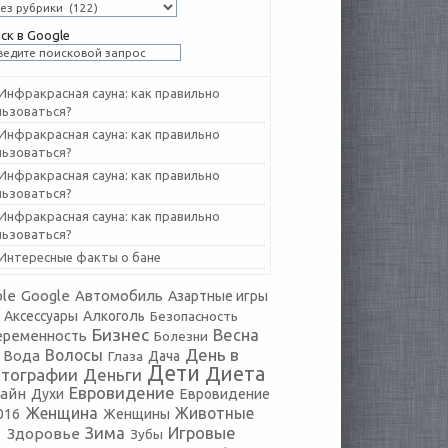
ск в Google
Инфракрасная сауна: как правильно
льзоваться?
Инфракрасная сауна: как правильно
льзоваться?
Инфракрасная сауна: как правильно
льзоваться?
Инфракрасная сауна: как правильно
льзоваться?
Интересные факты о бане
le
Google
Автомобиль
Азартные игры
Аксессуары
Алкоголь
Безопасность
Бизнес
Весна
еременность
Болезни
День в
Волосы
Вода
Глаза
Дача
Дети
Диета
тографии
Деньги
Евровидение
айн
Духи
Евровидение
Женщина
Животные
016
Женщины
Зима
Игровые
Здоровье
Зубы