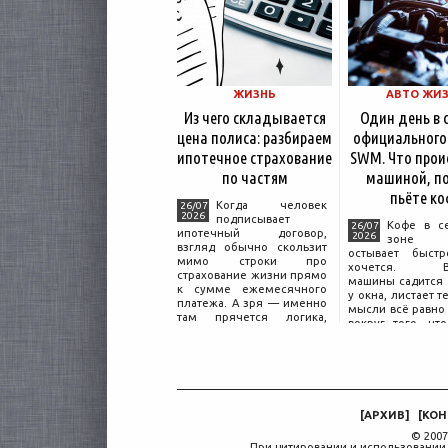
ЖИЗНЬ
АВТО ЖИ
Из чего складывается
Один день в 
цена полиса: разбираем
официального
ипотечное страхование
SWM. Что прои
по частям
машиной, по
пьёте ко
Когда человек
26/07
2026
подписывает
Кофе в с
26/07
ипотечный договор,
2026
зоне о
взгляд обычно скользит
остывает быстр
мимо строки про
хочется. Вл
страхование жизни прямо
машины садится 
к сумме ежемесячного
у окна, листает т
платежа. А зря — именно
мысли всё равно 
там прячется логика,
вокруг того, что
объясняющая, почему у
дверью с на
соседа по подъезду взнос
«Только для пер
за полис вдвое ниже при
Это естественная
том же кредите.
— отдать кл
машины
[
АРХИВ
]
[
КОН
© 2007
При цитировании и использовании 