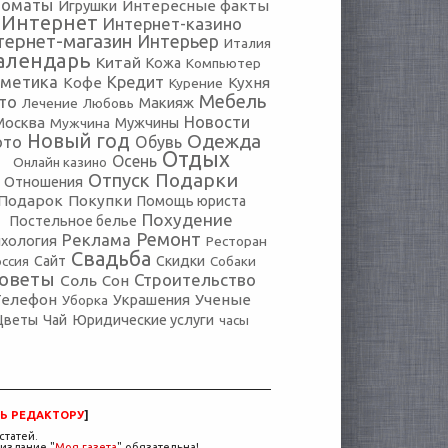
томаты
Игрушки
Интересные факты
Интернет
Интернет-казино
тернет-магазин
Интерьер
Италия
алендарь
Китай
Кожа
Компьютер
сметика
Кредит
Кофе
Кухня
Курение
Мебель
то
Макияж
Лечение
Любовь
Новости
Москва
Мужчины
Мужчина
Новый год
Одежда
ото
Обувь
Отдых
Осень
Онлайн казино
Подарки
Отпуск
Отношения
Подарок
Покупки
Помощь юриста
Похудение
Постельное белье
Ремонт
Реклама
хология
Ресторан
Свадьба
оссия
Сайт
Скидки
Собаки
оветы
Строительство
Соль
Сон
Телефон
Украшения
Ученые
Уборка
Юридические услуги
Цветы
Чай
часы
Ь РЕДАКТОРУ
]
статей.
издание "
Моя газета
" обязательна!