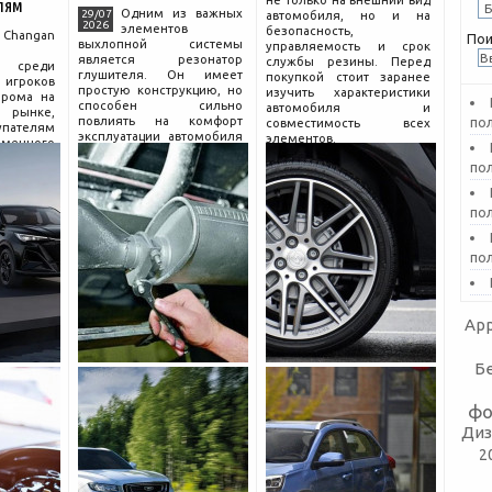
не только на внешний вид
лям
Одним из важных
29/07
автомобиля, но и на
2026
элементов
безопасность,
hangan
Пои
выхлопной системы
управляемость и срок
является резонатор
службы резины. Перед
 среди
глушителя. Он имеет
покупкой стоит заранее
гроков
простую конструкцию, но
изучить характеристики
прома на
способен сильно
автомобиля и
рынке,
повлиять на комфорт
по
совместимость всех
пателям
эксплуатации автомобиля
элементов.
еменного
и правильную работу
огатой
по
выхлопа.
разумной
Для чего нужен
компании
резонатор
сколько
по
по
App
Б
фо
Диз
2