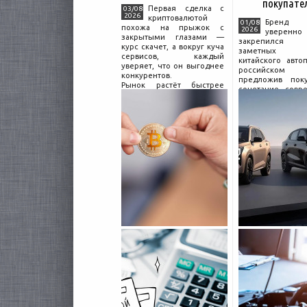
покупате
Первая сделка с
03/08
2026
криптовалютой
Бренд C
01/08
похожа на прыжок с
2026
уверенно
закрытыми глазами —
закрепился
курс скачет, а вокруг куча
заметных и
сервисов, каждый
китайского авто
уверяет, что он выгоднее
российском 
конкурентов.
предложив поку
Рынок растёт быстрее
сочетание совр
привычек грамотного
дизайна, б
поведения на нём.
комплектации и 
Петербургские
цены. История 
криптообменники,
насчитывает не
московские
десятилетий