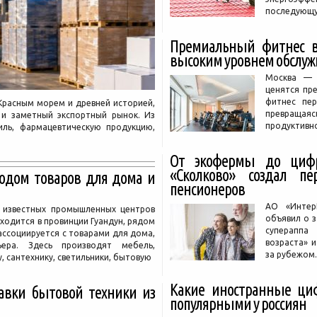
последующу
Премиальный фитнес в
высоким уровнем обслу
Москва — 
ценятся пр
фитнес пе
 Красным морем и древней историей,
превращая
и заметный экспортный рынок. Из
продуктивно
иль, фармацевтическую продукцию,
От экофермы до цифр
«Сколково» создал п
одом товаров для дома и
пенсионеров
АО «Интер
известных промышленных центров
объявил о з
ходится в провинции Гуандун, рядом
супераппа
 ассоциируется с товарами для дома,
возраста» и
ера. Здесь производят мебель,
за рубежом.
, сантехнику, светильники, бытовую
Какие иностранные ци
тавки бытовой техники из
популярными у россиян