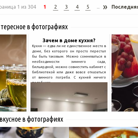
»
раница 1 из 304
1
2
3
4
5
...
Последня
нтересное в фотографиях
Зачем в доме кухня?
Кухня — едва ли не единственное место в
доме, без которого он просто перестал
бы быть таковым. Можно сомневаться в
необходимости зимнего сада,
бильярдной, можно совместить кабинет с
библиотекой или даже вовсе отказаться
от винного погреба. С кухней ничего
подобного...
 вкусное в фотографиях