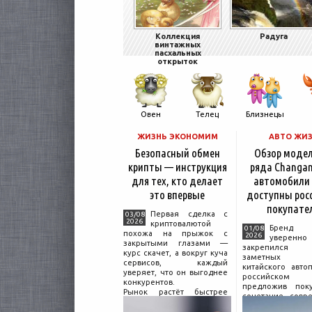
Коллекция
Радуга
винтажных
пасхальных
открыток
Овен
Телец
Близнецы
ЖИЗНЬ ЭКОНОМИМ
АВТО ЖИ
Безопасный обмен
Обзор моде
крипты — инструкция
ряда Changan
для тех, кто делает
автомобили
это впервые
доступны рос
покупате
Первая сделка с
03/08
2026
криптовалютой
Бренд C
01/08
похожа на прыжок с
2026
уверенно
закрытыми глазами —
закрепился
курс скачет, а вокруг куча
заметных и
сервисов, каждый
китайского авто
уверяет, что он выгоднее
российском 
конкурентов.
предложив поку
Рынок растёт быстрее
сочетание совр
привычек грамотного
дизайна, б
поведения на нём.