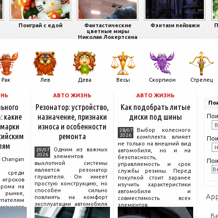
Поиграй с едой
Фантастические
Фэнтази пейзажи
П
цветные миры
Николая Локертсена
Рак
Лев
Дева
Весы
Скорпион
Стрелец
ЗНЬ
АВТО ЖИЗНЬ
АВТО ЖИЗНЬ
Пои
льного
Резонатор: устройство,
Как подобрать литые
: какие
назначение, признаки
диски под шины
Пои
 марки
износа и особенности
Выбор колесного
28/07
сийским
ремонта
2026
комплекта влияет
Пои
не только на внешний вид
лям
Одним из важных
29/07
автомобиля, но и на
2026
элементов
безопасность,
hangan
Пои
выхлопной системы
управляемость и срок
является резонатор
службы резины. Перед
 среди
глушителя. Он имеет
покупкой стоит заранее
гроков
простую конструкцию, но
изучить характеристики
прома на
способен сильно
автомобиля и
рынке,
App
повлиять на комфорт
совместимость всех
пателям
эксплуатации автомобиля
элементов.
еменного
и правильную работу
огатой
Б
выхлопа.