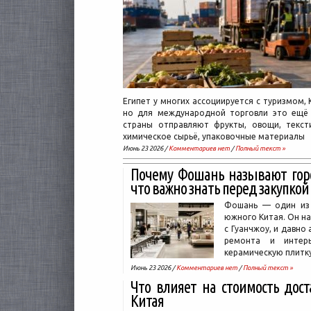
Египет у многих ассоциируется с туризмом,
но для международной торговли это ещё 
страны отправляют фрукты, овощи, текст
химическое сырьё, упаковочные материалы
Июнь 23 2026 /
Комментариев нет
/
Полный текст »
Почему Фошань называют гор
что важно знать перед закупкой
Фошань — один из 
южного Китая. Он на
с Гуанчжоу, и давно
ремонта и интерь
керамическую плитку
Июнь 23 2026 /
Комментариев нет
/
Полный текст »
Что влияет на стоимость дос
Китая