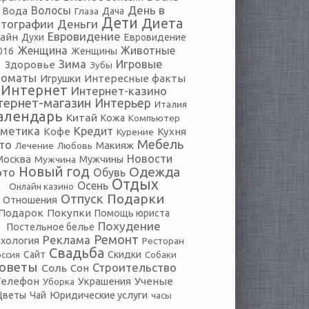
День в
Волосы
Вода
Глаза
Дача
Дети
Диета
тографии
Деньги
Евровидение
айн
Духи
Евровидение
Женщина
Животные
016
Женщины
Зима
Игровые
Здоровье
Зубы
томаты
Игрушки
Интересные факты
Интернет
Интернет-казино
тернет-магазин
Интерьер
Италия
алендарь
Китай
Кожа
Компьютер
сметика
Кредит
Кофе
Кухня
Курение
Мебель
то
Макияж
Лечение
Любовь
Новости
Москва
Мужчины
Мужчина
Новый год
Одежда
ото
Обувь
Отдых
Осень
Онлайн казино
Подарки
Отпуск
Отношения
Подарок
Покупки
Помощь юриста
Похудение
Постельное белье
Ремонт
Реклама
хология
Ресторан
Свадьба
оссия
Сайт
Скидки
Собаки
оветы
Строительство
Соль
Сон
Телефон
Украшения
Ученые
Уборка
Юридические услуги
Цветы
Чай
часы