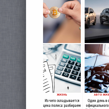
комплектации и 
Петербургские
цены. История 
криптообменники,
насчитывает не
московские
десятилетий
ЖИЗНЬ
АВТО ЖИ
Из чего складывается
Один день в 
цена полиса: разбираем
официального