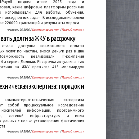
etPayAll подвел итоги 2025 года и
ровал, какие цифровые платформы россияне
о использовали для работы, обучения,
и повседневных задач. В исследование вошли
е 220000 транзакций и результаты опроса
Февраль 20 2026 /
Комментариев нет
/
Полный текст »
ать долги за ЖКУ в рассрочку
 стала доступна возможность оплаты
х услуг по частям, внося деньги раз в две
озможность реализовали IT-компания
4 и сервис Долями. Рассрочка актуальна, так
россиян за ЖКУ превысил 415 миллиардов
Февраль 20 2026 /
Комментариев нет
/
Полный текст »
хническая экспертиза: порядок и
компьютерно-техническая экспертиза
яет собой процессуальное исследование
носителей информации, программного
ния, сетевой инфраструктуры и иных
х данных с целью установления фактических
ств
Февраль 19 2026 /
Комментариев нет
/
Полный текст »