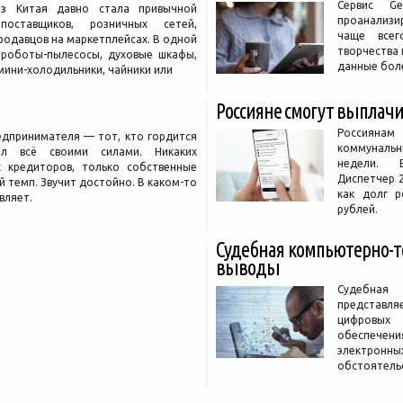
Сервис G
из Китая давно стала привычной
проанализи
поставщиков, розничных сетей,
чаще всег
родавцов на маркетплейсах. В одной
творчества 
 роботы-пылесосы, духовые шкафы,
данные боле
мини-холодильники, чайники или
Россияне смогут выплачив
Россиянам
едпринимателя — тот, кто гордится
коммунальны
ил всё своими силами. Никаких
недели. В
х кредиторов, только собственные
Диспетчер 2
й темп. Звучит достойно. В каком-то
как долг 
вляет.
рублей.
Судебная компьютерно-те
выводы
Судебная 
представл
цифровых 
обеспече
электронны
обстоятель