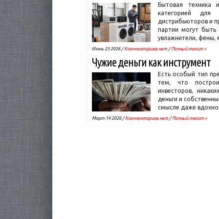
Бытовая техника 
категорией для 
дистрибьюторов и п
партии могут быть
увлажнители, фены, 
Июнь 23 2026 /
Комментариев нет
/
Полный текст »
Чужие деньги как инструмент
Есть особый тип пр
тем, что постро
инвесторов, никаки
деньги и собственны
смысле даже вдохно
Март 14 2026 /
Комментариев нет
/
Полный текст »