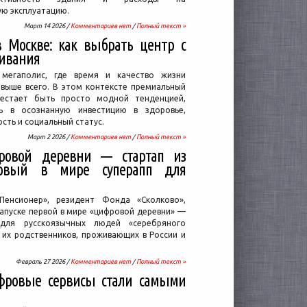
ю эксплуатацию.
Март 14 2026 /
Комментариев нет
/
Полный текст »
 Москве: как выбрать центр с
живания
мегаполис, где время и качество жизни
евыше всего. В этом контексте премиальный
рестает быть просто модной тенденцией,
сь в осознанную инвестицию в здоровье,
сть и социальный статус.
Март 2 2026 /
Комментариев нет
/
Полный текст »
овой деревни — стартап из
ервый в мире суперапп для
Пенсионер», резидент Фонда «Сколково»,
апуске первой в мире «цифровой деревни» —
 для русскоязычных людей «серебряного
 их родственников, проживающих в России и
Февраль 27 2026 /
Комментариев нет
/
Полный текст »
фровые сервисы стали самыми