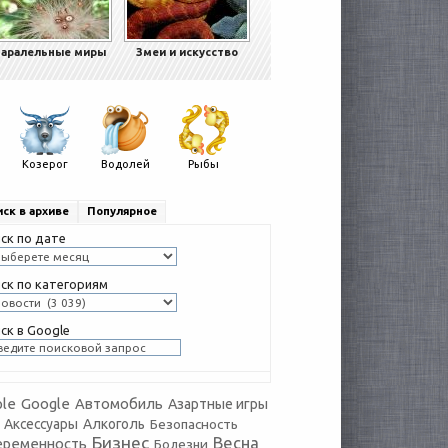
аралельные миры
Змеи и искусство
Козерог
Водолей
Рыбы
ск в архиве
Популярное
ск по дате
ск по категориям
ск в Google
le
Google
Автомобиль
Азартные игры
Аксессуары
Алкоголь
Безопасность
Бизнес
Весна
еременность
Болезни