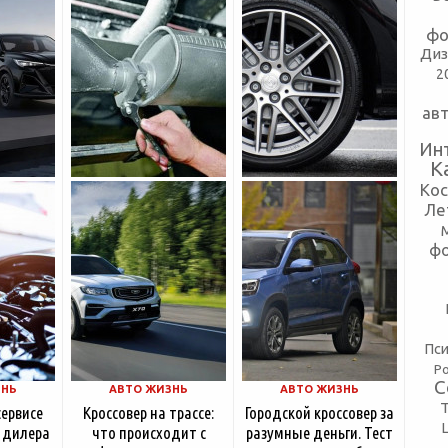
разумной
Для чего нужен
компании
резонатор
фо
сколько
Диз
2
ав
Ин
К
Ко
Ле
ф
Пси
Р
С
ЗНЬ
АВТО ЖИЗНЬ
АВТО ЖИЗНЬ
сервисе
Кроссовер на трассе:
Городской кроссовер за
 дилера
что происходит с
разумные деньги. Тест