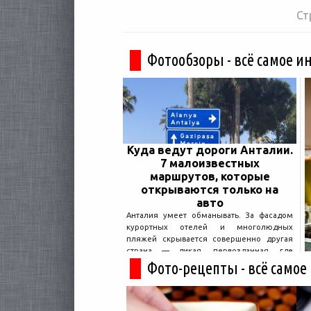
Ст
Фотообзоры - всё самое и
Куда ведут дороги Анталии.
7 малоизвестных
маршрутов, которые
открываются только на
авто
Анталия умеет обманывать. За фасадом
курортных отелей и многолюдных
пляжей скрывается совершенно другая
страна — дикая, первозданная, где
древние руины дремлют в тени кедров, а
Фото-рецепты - всё самое
горные дороги ведут к местам, о которых
не расскажет ни один автобусный гид....