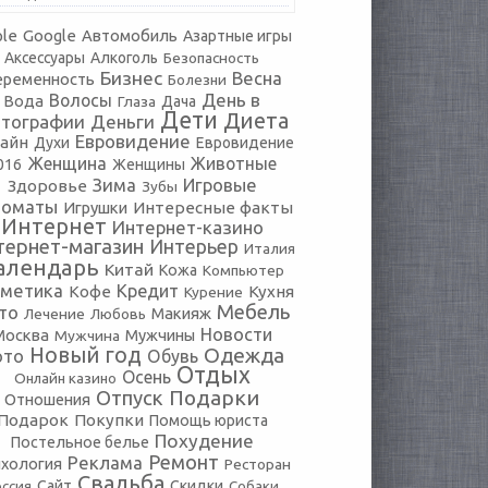
le
Google
Автомобиль
Азартные игры
Аксессуары
Алкоголь
Безопасность
Бизнес
Весна
еременность
Болезни
День в
Волосы
Вода
Глаза
Дача
Дети
Диета
тографии
Деньги
Евровидение
айн
Духи
Евровидение
Женщина
Животные
016
Женщины
Зима
Игровые
Здоровье
Зубы
томаты
Игрушки
Интересные факты
Интернет
Интернет-казино
тернет-магазин
Интерьер
Италия
алендарь
Китай
Кожа
Компьютер
сметика
Кредит
Кофе
Кухня
Курение
Мебель
то
Макияж
Лечение
Любовь
Новости
Москва
Мужчины
Мужчина
Новый год
Одежда
ото
Обувь
Отдых
Осень
Онлайн казино
Подарки
Отпуск
Отношения
Подарок
Покупки
Помощь юриста
Похудение
Постельное белье
Ремонт
Реклама
хология
Ресторан
Свадьба
оссия
Сайт
Скидки
Собаки