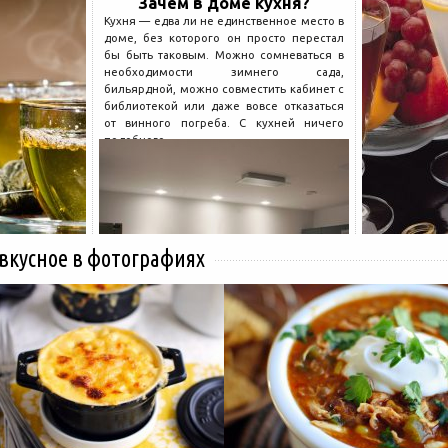
Зачем в доме кухня?
Кухня — едва ли не единственное место в
доме, без которого он просто перестал
бы быть таковым. Можно сомневаться в
необходимости зимнего сада,
бильярдной, можно совместить кабинет с
библиотекой или даже вовсе отказаться
от винного погреба. С кухней ничего
подобного...
 вкусное в фотографиях