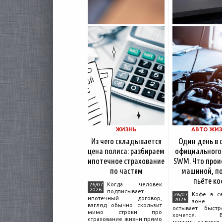
ЖИЗНЬ
АВТО ЖИ
Из чего складывается
Один день в 
цена полиса: разбираем
официального
ипотечное страхование
SWM. Что прои
по частям
машиной, по
пьёте ко
Когда человек
26/07
2026
подписывает
Кофе в с
26/07
ипотечный договор,
2026
зоне о
взгляд обычно скользит
остывает быстр
мимо строки про
хочется. Вл
страхование жизни прямо