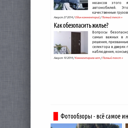
нюансов этого я
автомобилей. Э
качественные грузо
Август 27 2014 /
Один комментарий
/
Полный текст »
Как обезопасить жилье?
Вопросы безопасн
самых важных в ли
решения, призванные
селектора в дверях 
наблюдения, консьер
Август 10 2014 /
Комментариев нет
/
Полный текст »
Фотообзоры - всё самое и