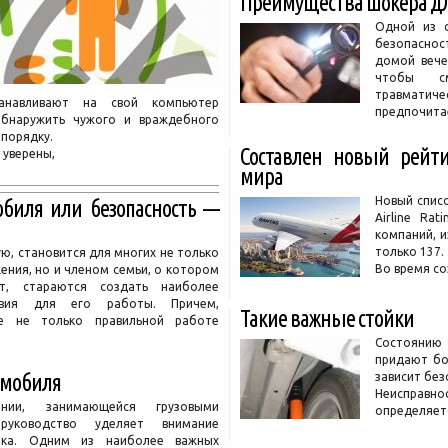
Преимущества шокера д
Одной из о
безопасност
домой вече
чтобы см
травмати
танавливают на свой компьютер
предпочита
бнаружить чужого и враждебного
 порядку.
Составлен новый рейти
 уверены,
мира
Новый спис
биля или безопасность —
Airline Ra
компаний, и
только 137.
ю, становится для многих не только
Во время со
ения, но и членом семьи, о котором
ют, стараются создать наиболее
овия для его работы. Причем,
Такие важные стойки
ие не только правильной работе
Состоянию
придают бо
томобиля
зависит без
Неисправно
ии, занимающейся грузовыми
определяетс
 руководство уделяет внимание
рка. Одним из наиболее важных