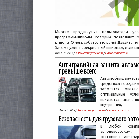
Многие продвинутые пользователи ус
программы-шпионы, которые позволяют о
шпиона. О чем, собственно речь? Давайте по
Зачем нужен перекрестный шпионаж, если вы
Июнь 16 2015 /
Комментариев нет
/
Полный текст »
Антигравийная защита автомо
превыше всего
Автомобиль, зачасту
средством передвиж
заботятся, опека
оптимальные усл
придается значен
внутренних,
Июнь 8 2015 /
Комментариев нет
/
Полный текст »
Безопасность для грузового ав
В любой компан
автоперевозками,
состоянию автопа