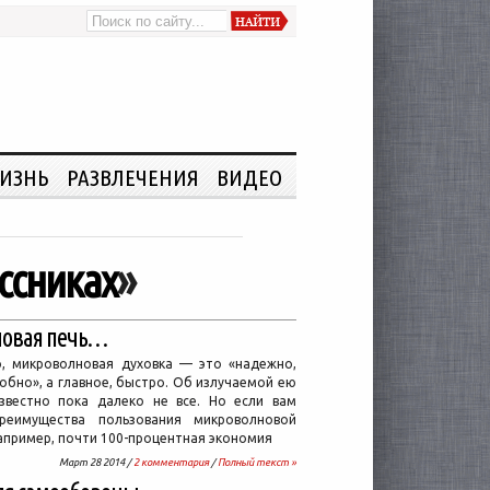
ИЗНЬ
РАЗВЛЕЧЕНИЯ
ВИДЕО
ссниках
»
лновая печь…
о, микроволновая духовка — это «надежно,
обно», а главное, быстро. Об излучаемой ею
звестно пока далеко не все. Но если вам
преимущества пользования микроволновой
апример, почти 100-процентная экономия
Март 28 2014 /
2 комментария
/
Полный текст »