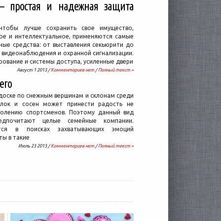
— простая и надежная защита
чтобы лучше сохранить свое имущество,
ое и интеллектуальное, применяются самые
ные средства: от выставления секьюрити до
 видеонаблюдения и охранной сигнализации.
рование и системы доступа, усиленные двери
Август 1 2013 /
Комментариев нет
/
Полный текст »
его
доске по снежным вершинам и склонам среди
елок и сосен может принести радость не
олению спортсменов. Поэтому данный вид
едпочитают целые семейные компании.
тся в поисках захватывающих эмоций
ты в такие
Июль 23 2013 /
Комментариев нет
/
Полный текст »