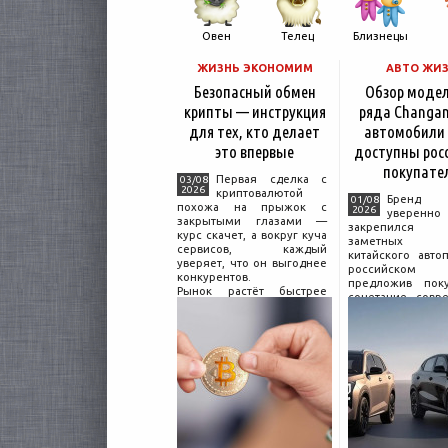
Овен
Телец
Близнецы
ЖИЗНЬ ЭКОНОМИМ
АВТО ЖИ
Безопасный обмен
Обзор моде
крипты — инструкция
ряда Changan
для тех, кто делает
автомобили
это впервые
доступны рос
покупате
Первая сделка с
03/08
2026
криптовалютой
Бренд C
01/08
похожа на прыжок с
2026
уверенно
закрытыми глазами —
закрепился
курс скачет, а вокруг куча
заметных и
сервисов, каждый
китайского авто
уверяет, что он выгоднее
российском 
конкурентов.
предложив поку
Рынок растёт быстрее
сочетание совр
привычек грамотного
дизайна, б
поведения на нём.
комплектации и 
Петербургские
цены. История 
криптообменники,
насчитывает не
московские
десятилетий