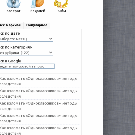
Козерог
Водолей
Рыбы
ск в архиве
Популярное
ск по дате
ск по категориям
ск в Google
Как взломать «Одноклассников»: методы
последствия
Как взломать «Одноклассников»: методы
последствия
Как взломать «Одноклассников»: методы
последствия
Как взломать «Одноклассников»: методы
последствия
Как взломать «Одноклассников»: методы
последствия