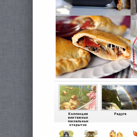
Коллекция
Радуга
винтажных
пасхальных
открыток