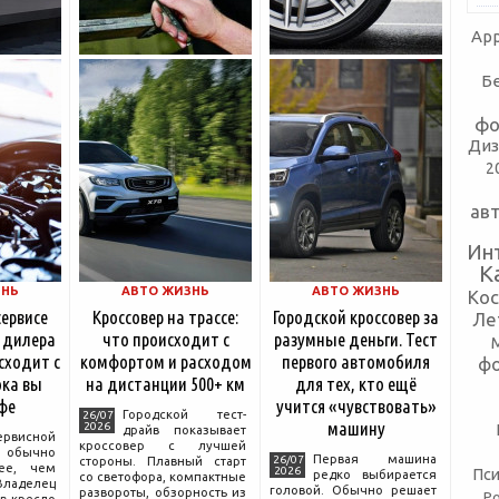
App
Б
фо
Диз
2
ав
Ин
К
ЗНЬ
АВТО ЖИЗНЬ
АВТО ЖИЗНЬ
Ко
сервисе
Кроссовер на трассе:
Городской кроссовер за
Ле
 дилера
что происходит с
разумные деньги. Тест
сходит с
комфортом и расходом
первого автомобиля
ф
ка вы
на дистанции 500+ км
для тех, кто ещё
фе
учится «чувствовать»
Городской тест-
26/07
машину
2026
драйв показывает
ервисной
кроссовер с лучшей
бычно
Первая машина
26/07
стороны. Плавный старт
ее, чем
2026
Пси
редко выбирается
со светофора, компактные
аделец
головой. Обычно решает
развороты, обзорность из
Р