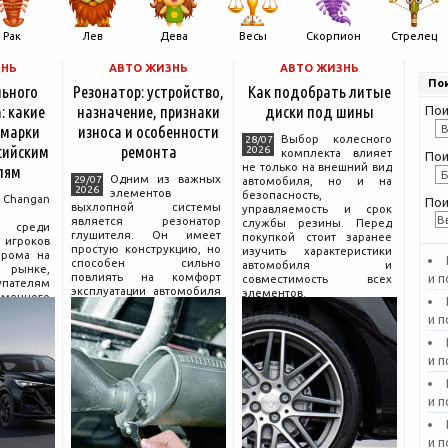
Рак
Лев
Дева
Весы
Скорпион
Стрелец
ЗНЬ
АВТО ЖИЗНЬ
АВТО ЖИЗНЬ
Пои
льного
Резонатор: устройство,
Как подобрать литые
: какие
назначение, признаки
диски под шины
Пои
 марки
износа и особенности
Выбор колесного
28/07
сийским
ремонта
2026
комплекта влияет
Пои
не только на внешний вид
лям
Одним из важных
29/07
автомобиля, но и на
2026
элементов
безопасность,
hangan
Пои
выхлопной системы
управляемость и срок
является резонатор
службы резины. Перед
 среди
глушителя. Он имеет
покупкой стоит заранее
гроков
простую конструкцию, но
изучить характеристики
прома на
способен сильно
автомобиля и
рынке,
повлиять на комфорт
и 
совместимость всех
пателям
эксплуатации автомобиля
элементов.
еменного
и правильную работу
огатой
и 
выхлопа.
разумной
Для чего нужен
компании
резонатор
сколько
и 
и 
и 