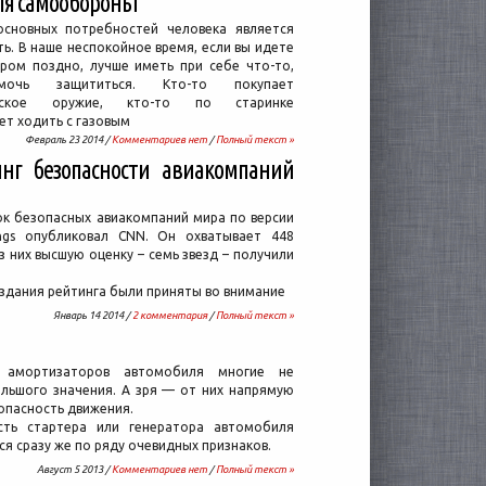
ля самообороны
сновных потребностей человека является
ь. В наше неспокойное время, если вы идете
ром поздно, лучше иметь при себе что-то,
очь защититься. Кто-то покупает
ческое оружие, кто-то по старинке
ет ходить с газовым
Февраль 23 2014 /
Комментариев нет
/
Полный текст »
нг безопасности авиакомпаний
ок безопасных авиакомпаний мира по версии
tings опубликовал CNN. Он охватывает 448
з них высшую оценку – семь звезд – получили
здания рейтинга были приняты во внимание
Январь 14 2014 /
2 комментария
/
Полный текст »
 амортизаторов автомобиля многие не
льшого значения. А зря — от них напрямую
опасность движения.
сть стартера или генератора автомобиля
я сразу же по ряду очевидных признаков.
Август 5 2013 /
Комментариев нет
/
Полный текст »