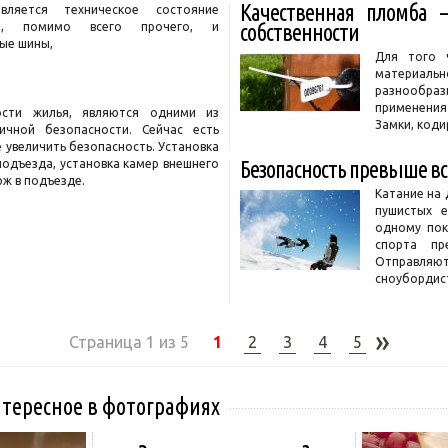
Качественная пломба 
вляется техническое состояние
то, помимо всего прочего, и
собственности
вые шины,
Для того 
материальн
разнообраз
применения
ости жилья, являются одними из
Замки, коди
чной безопасности. Сейчас есть
 увеличить безопасность. Установка
подъезда, установка камер внешнего
Безопасность превыше вс
ж в подъезде.
Катание на 
пушистых 
одному пок
спорта пр
Отправляю
сноубордис
»
Страница 1 из 5
1
2
3
4
5
нтересное в фотографиях