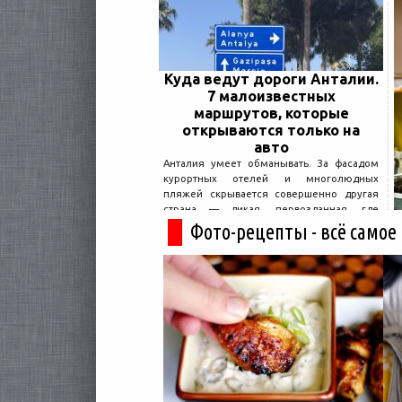
Куда ведут дороги Анталии.
7 малоизвестных
маршрутов, которые
открываются только на
авто
Анталия умеет обманывать. За фасадом
курортных отелей и многолюдных
пляжей скрывается совершенно другая
страна — дикая, первозданная, где
древние руины дремлют в тени кедров, а
Фото-рецепты - всё самое
горные дороги ведут к местам, о которых
не расскажет ни один автобусный гид....