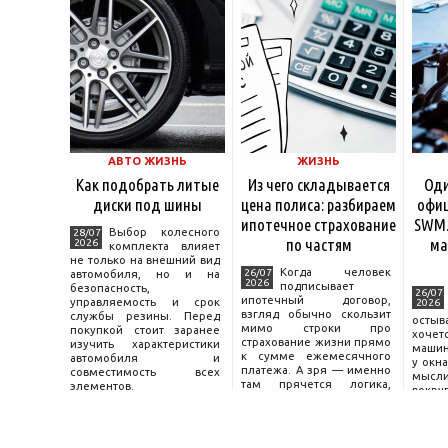
АВТО ЖИЗНЬ
ЖИЗНЬ
Как подобрать литые
Из чего складывается
Оди
диски под шины
цена полиса: разбираем
офиц
ипотечное страхование
SWM.
Выбор колесного
28/07
по частям
ма
2026
комплекта влияет
не только на внешний вид
Когда человек
26/07
автомобиля, но и на
2026
подписывает
безопасность,
26/07
ипотечный договор,
управляемость и срок
2026
взгляд обычно скользит
службы резины. Перед
остыв
мимо строки про
покупкой стоит заранее
хоче
страхование жизни прямо
изучить характеристики
машин
к сумме ежемесячного
автомобиля и
у окна
платежа. А зря — именно
совместимость всех
мысли
там прячется логика,
элементов.
вокру
объясняющая, почему у
двер
соседа по подъезду взнос
«Толь
за полис вдвое ниже при
Это е
том же кредите.
— от