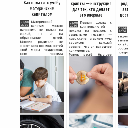
Как оплатить учёбу
крипты — инструкция
ряд
материнским
для тех, кто делает
ав
капиталом
это впервые
дос
Материнский
08/08
Первая сделка с
03/08
2026
капитал можно
2026
криптовалютой
01/08
направить не только на
похожа на прыжок с
2026
жильё, но и на
закрытыми глазами —
зак
образование детей.
курс скачет, а вокруг куча
зам
Многие родители не
сервисов, каждый
китай
знают всех возможностей
уверяет, что он выгоднее
росс
этой меры поддержки,
конкурентов.
предл
хотя правила
Рынок растёт быстрее
сочет
использования средств на
привычек грамотного
диз
учёбу довольно понятны,
поведения на нём.
компл
если разобраться в них
Петербургские
цены.
заранее и подготовить
криптообменники,
насчи
московские
десят