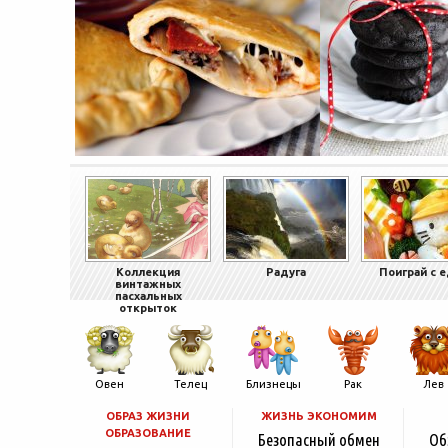
Коллекция
Радуга
Поиграй с 
винтажных
пасхальных
открыток
Овен
Телец
Близнецы
Рак
Лев
ОБРАЗ ЖИЗНИ
ЖИЗНЬ ЭКОНОМИМ
ОБРАЗОВАНИЕ
Безопасный обмен
Об