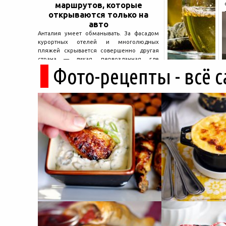
маршрутов, которые
открываются только на
авто
Анталия умеет обманывать. За фасадом
курортных отелей и многолюдных
пляжей скрывается совершенно другая
страна — дикая, первозданная, где
Фото-рецепты - всё 
древние руины дремлют в тени кедров, а
горные дороги ведут к местам, о которых
не расскажет ни один автобусный гид....