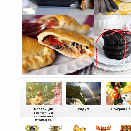
Коллекция
Радуга
Поиграй с 
винтажных
пасхальных
открыток