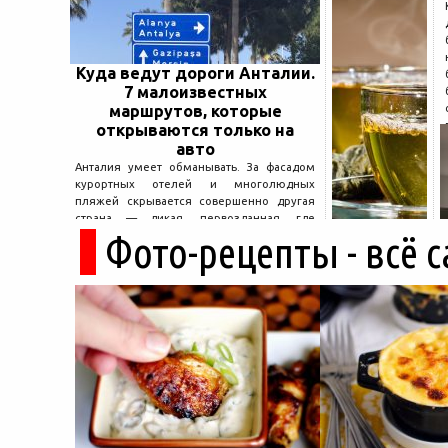
Куда ведут дороги Анталии.
7 малоизвестных
маршрутов, которые
открываются только на
авто
Анталия умеет обманывать. За фасадом
курортных отелей и многолюдных
пляжей скрывается совершенно другая
страна — дикая, первозданная, где
Фото-рецепты - всё 
древние руины дремлют в тени кедров, а
горные дороги ведут к местам, о которых
не расскажет ни один автобусный гид....