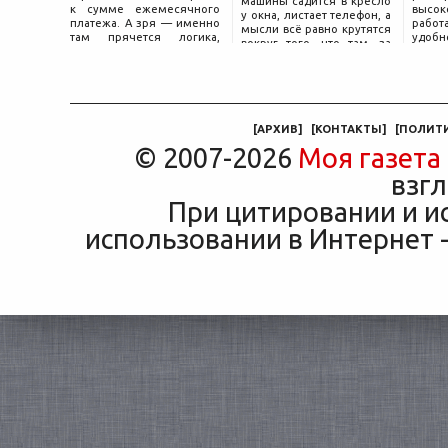
машины садится в кресло
к сумме ежемесячного
высок
у окна, листает телефон, а
платежа. А зря — именно
работ
мысли всё равно крутятся
там прячется логика,
удобн
вокруг того, что там, за
объясняющая, почему у
маши
дверью с надписью
соседа по подъезду взнос
трасс
«Только для персонала».
за полис вдвое ниже при
что п
Это естественная реакция
том же кредите.
— отдать ключи от
машины
[
АРХИВ
]
[
КОНТАКТЫ
]
[
ПОЛИТ
© 2007-2026
Моя газета
взгл
При цитировании и и
использовании в Интернет -