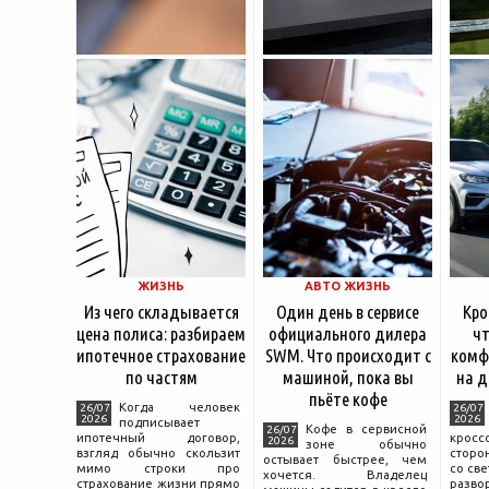
ЖИЗНЬ
АВТО ЖИЗНЬ
Из чего складывается
Один день в сервисе
Кро
цена полиса: разбираем
официального дилера
чт
ипотечное страхование
SWM. Что происходит с
комф
по частям
машиной, пока вы
на д
пьёте кофе
Когда человек
26/07
26/07
2026
2026
подписывает
Кофе в сервисной
26/07
ипотечный договор,
крос
2026
зоне обычно
взгляд обычно скользит
сторо
остывает быстрее, чем
мимо строки про
со св
хочется. Владелец
страхование жизни прямо
разво