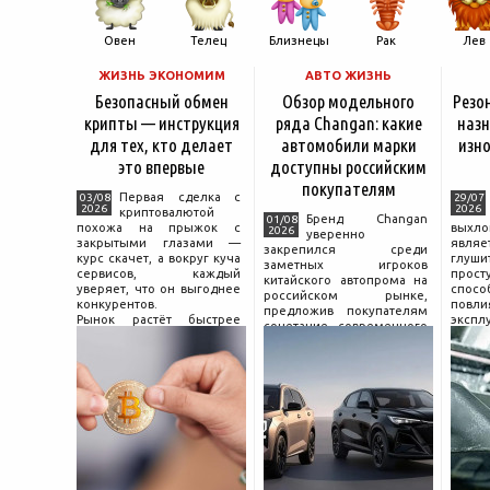
Овен
Телец
Близнецы
Рак
Лев
ЖИЗНЬ ЭКОНОМИМ
АВТО ЖИЗНЬ
Безопасный обмен
Обзор модельного
Резо
крипты — инструкция
ряда Changan: какие
назн
для тех, кто делает
автомобили марки
изно
это впервые
доступны российским
покупателям
Первая сделка с
03/08
29/07
2026
2026
криптовалютой
Бренд Changan
01/08
похожа на прыжок с
выхл
2026
уверенно
закрытыми глазами —
явля
закрепился среди
курс скачет, а вокруг куча
глуш
заметных игроков
сервисов, каждый
прост
китайского автопрома на
уверяет, что он выгоднее
спо
российском рынке,
конкурентов.
повл
предложив покупателям
Рынок растёт быстрее
экспл
сочетание современного
привычек грамотного
и пр
дизайна, богатой
поведения на нём.
выхло
комплектации и разумной
Петербургские
Для
цены. История компании
криптообменники,
резон
насчитывает несколько
московские
десятилетий