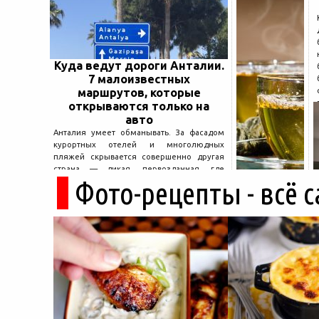
Куда ведут дороги Анталии.
7 малоизвестных
маршрутов, которые
открываются только на
авто
Анталия умеет обманывать. За фасадом
курортных отелей и многолюдных
пляжей скрывается совершенно другая
страна — дикая, первозданная, где
Фото-рецепты - всё 
древние руины дремлют в тени кедров, а
горные дороги ведут к местам, о которых
не расскажет ни один автобусный гид....