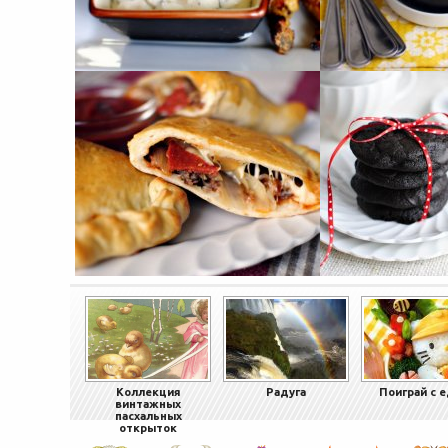
Коллекция
Радуга
Поиграй с 
винтажных
пасхальных
открыток