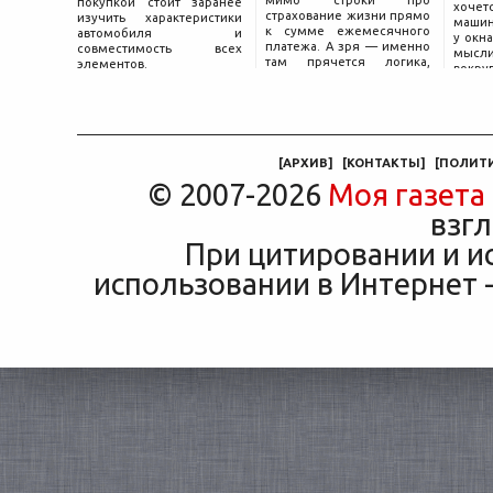
мимо строки про
покупкой стоит заранее
хоче
страхование жизни прямо
изучить характеристики
машин
к сумме ежемесячного
автомобиля и
у окна
платежа. А зря — именно
совместимость всех
мысли
там прячется логика,
элементов.
вокру
объясняющая, почему у
двер
соседа по подъезду взнос
«Толь
за полис вдвое ниже при
Это е
том же кредите.
— от
маши
[
АРХИВ
]
[
КОНТАКТЫ
]
[
ПОЛИТ
© 2007-2026
Моя газета
взгл
При цитировании и и
использовании в Интернет -