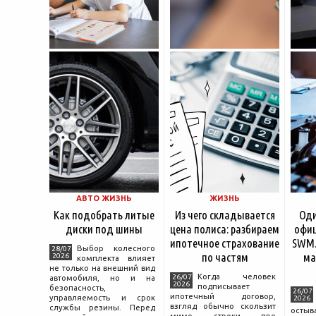
АВТО ЖИЗНЬ
ЖИЗНЬ
Как подобрать литые
Из чего складывается
Оди
диски под шины
цена полиса: разбираем
офиц
ипотечное страхование
SWM.
Выбор колесного
28/07
по частям
ма
2026
комплекта влияет
не только на внешний вид
Когда человек
26/07
автомобиля, но и на
2026
подписывает
безопасность,
26/07
ипотечный договор,
управляемость и срок
2026
взгляд обычно скользит
службы резины. Перед
остыв