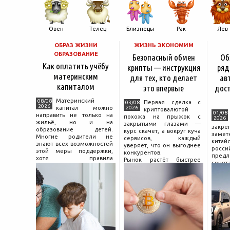
Овен
Телец
Близнецы
Рак
Лев
ОБРАЗ ЖИЗНИ
ЖИЗНЬ ЭКОНОМИМ
ОБРАЗОВАНИЕ
Безопасный обмен
Об
Как оплатить учёбу
крипты — инструкция
ряд
материнским
для тех, кто делает
ав
капиталом
это впервые
дос
Материнский
08/08
Первая сделка с
03/08
2026
капитал можно
2026
криптовалютой
01/08
направить не только на
похожа на прыжок с
2026
жильё, но и на
закрытыми глазами —
зак
образование детей.
курс скачет, а вокруг куча
зам
Многие родители не
сервисов, каждый
китай
знают всех возможностей
уверяет, что он выгоднее
росс
этой меры поддержки,
конкурентов.
предл
хотя правила
Рынок растёт быстрее
сочет
использования средств на
привычек грамотного
диз
учёбу довольно понятны,
поведения на нём.
компл
если разобраться в них
Петербургские
цены.
заранее и подготовить
криптообменники,
насчи
московские
десят