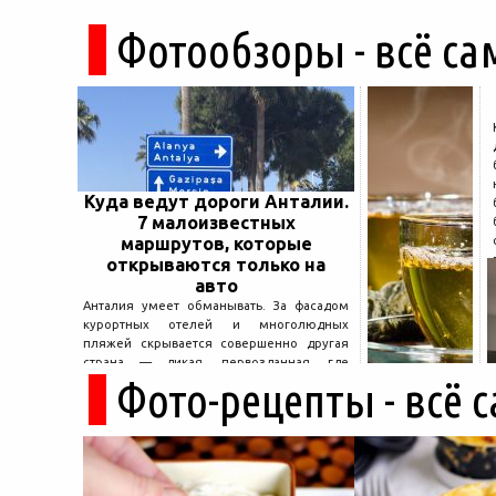
Фотообзоры - всё са
Куда ведут дороги Анталии.
7 малоизвестных
маршрутов, которые
открываются только на
авто
Анталия умеет обманывать. За фасадом
курортных отелей и многолюдных
пляжей скрывается совершенно другая
страна — дикая, первозданная, где
Фото-рецепты - всё 
древние руины дремлют в тени кедров, а
горные дороги ведут к местам, о которых
не расскажет ни один автобусный гид....