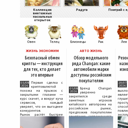
Коллекция
Радуга
Поиграй с 
винтажных
пасхальных
открыток
Овен
Телец
Близнецы
Рак
Лев
ЖИЗНЬ ЭКОНОМИМ
АВТО ЖИЗНЬ
Безопасный обмен
Обзор модельного
Резо
крипты — инструкция
ряда Changan: какие
назн
для тех, кто делает
автомобили марки
изно
это впервые
доступны российским
покупателям
Первая сделка с
03/08
29/07
2026
2026
криптовалютой
Бренд Changan
01/08
похожа на прыжок с
выхл
2026
уверенно
закрытыми глазами —
явля
закрепился среди
курс скачет, а вокруг куча
глуш
заметных игроков
сервисов, каждый
прост
китайского автопрома на
уверяет, что он выгоднее
спо
российском рынке,
конкурентов.
повл
предложив покупателям
Рынок растёт быстрее
экспл
сочетание современного
привычек грамотного
и пр
дизайна, богатой
поведения на нём.
выхло
комплектации и разумной
Петербургские
Для