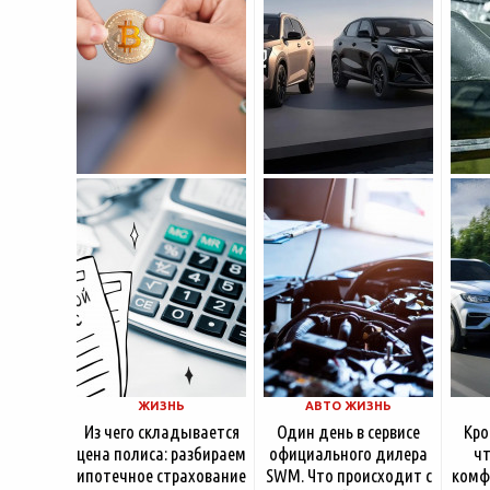
цены. История компании
криптообменники,
резон
насчитывает несколько
московские
десятилетий
ЖИЗНЬ
АВТО ЖИЗНЬ
Из чего складывается
Один день в сервисе
Кро
цена полиса: разбираем
официального дилера
чт
ипотечное страхование
SWM. Что происходит с
комф