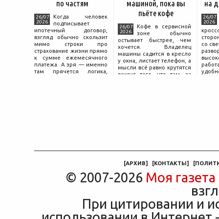
по частям
машиной, пока вы
на д
пьёте кофе
Когда человек
26/07
26/07
2026
2026
подписывает
Кофе в сервисной
26/07
ипотечный договор,
крос
2026
зоне обычно
взгляд обычно скользит
сторо
остывает быстрее, чем
мимо строки про
со св
хочется. Владелец
страхование жизни прямо
разво
машины садится в кресло
к сумме ежемесячного
высок
у окна, листает телефон, а
платежа. А зря — именно
работ
мысли всё равно крутятся
там прячется логика,
удобн
вокруг того, что там, за
объясняющая, почему у
маши
дверью с надписью
соседа по подъезду взнос
трасс
«Только для персонала».
за полис вдвое ниже при
что п
Это естественная реакция
том же кредите.
— отдать ключи от
машины
[
АРХИВ
]
[
КОНТАКТЫ
]
[
ПОЛИТ
© 2007-2026
Моя газета
взгл
При цитировании и и
использовании в Интернет -