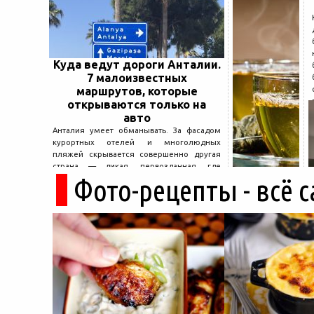
Куда ведут дороги Анталии.
7 малоизвестных
маршрутов, которые
открываются только на
авто
Анталия умеет обманывать. За фасадом
курортных отелей и многолюдных
пляжей скрывается совершенно другая
страна — дикая, первозданная, где
Фото-рецепты - всё 
древние руины дремлют в тени кедров, а
горные дороги ведут к местам, о которых
не расскажет ни один автобусный гид....