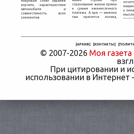
мимо строки про
покупкой стоит заранее
хоче
страхование жизни прямо
изучить характеристики
машин
к сумме ежемесячного
автомобиля и
у окна
платежа. А зря — именно
совместимость всех
мысли
там прячется логика,
элементов.
вокру
объясняющая, почему у
двер
соседа по подъезду взнос
«Толь
за полис вдвое ниже при
Это е
том же кредите.
— от
маши
[
АРХИВ
]
[
КОНТАКТЫ
]
[
ПОЛИТ
© 2007-2026
Моя газета
взгл
При цитировании и и
использовании в Интернет -