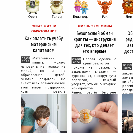
Овен
Телец
Близнецы
Рак
Лев
ОБРАЗ ЖИЗНИ
ЖИЗНЬ ЭКОНОМИМ
ОБРАЗОВАНИЕ
Безопасный обмен
Об
Как оплатить учёбу
крипты — инструкция
ряд
материнским
для тех, кто делает
ав
капиталом
это впервые
дос
Материнский
08/08
Первая сделка с
03/08
2026
капитал можно
2026
криптовалютой
01/08
направить не только на
похожа на прыжок с
2026
жильё, но и на
закрытыми глазами —
зак
образование детей.
курс скачет, а вокруг куча
зам
Многие родители не
сервисов, каждый
китай
знают всех возможностей
уверяет, что он выгоднее
росс
этой меры поддержки,
конкурентов.
предл
хотя правила
Рынок растёт быстрее
сочет
использования средств на
привычек грамотного
диз
учёбу довольно понятны,
поведения на нём.
компл
если разобраться в них
Петербургские
цены.
заранее и подготовить
криптообменники,
насчи
московские
десят