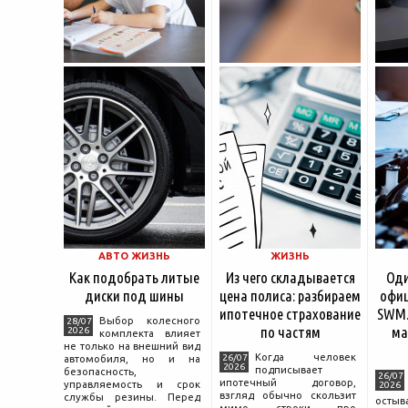
АВТО ЖИЗНЬ
ЖИЗНЬ
Как подобрать литые
Из чего складывается
Оди
диски под шины
цена полиса: разбираем
офиц
ипотечное страхование
SWM.
Выбор колесного
28/07
по частям
ма
2026
комплекта влияет
не только на внешний вид
Когда человек
26/07
автомобиля, но и на
2026
подписывает
безопасность,
26/07
ипотечный договор,
управляемость и срок
2026
взгляд обычно скользит
службы резины. Перед
остыв