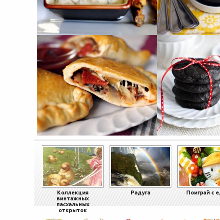
Коллекция
Радуга
Поиграй с 
винтажных
пасхальных
открыток