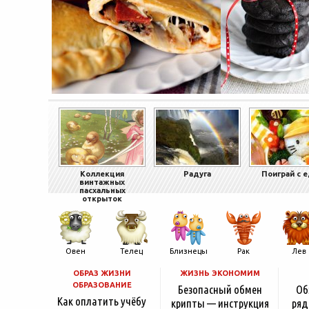
Коллекция
Радуга
Поиграй с 
винтажных
пасхальных
открыток
Овен
Телец
Близнецы
Рак
Лев
ОБРАЗ ЖИЗНИ
ЖИЗНЬ ЭКОНОМИМ
ОБРАЗОВАНИЕ
Безопасный обмен
Об
Как оплатить учёбу
крипты — инструкция
ряд