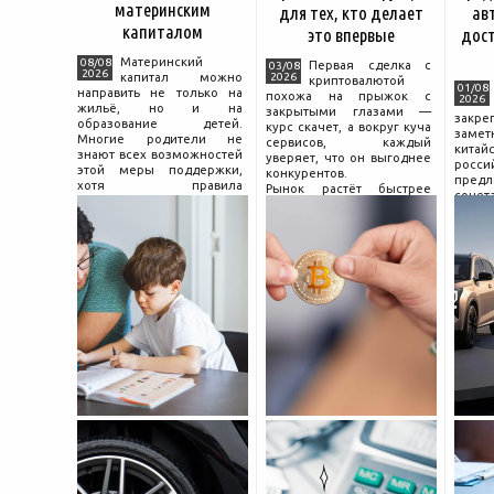
материнским
для тех, кто делает
ав
капиталом
это впервые
дос
Материнский
08/08
Первая сделка с
03/08
2026
капитал можно
2026
криптовалютой
01/08
направить не только на
похожа на прыжок с
2026
жильё, но и на
закрытыми глазами —
зак
образование детей.
курс скачет, а вокруг куча
зам
Многие родители не
сервисов, каждый
китай
знают всех возможностей
уверяет, что он выгоднее
росс
этой меры поддержки,
конкурентов.
предл
хотя правила
Рынок растёт быстрее
сочет
использования средств на
привычек грамотного
диз
учёбу довольно понятны,
поведения на нём.
компл
если разобраться в них
Петербургские
цены.
заранее и подготовить
криптообменники,
насчи
московские
десят