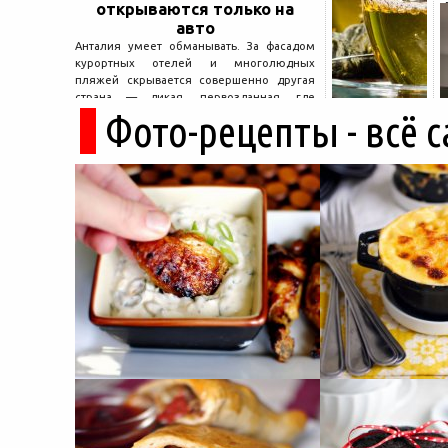
открываются только на
авто
Анталия умеет обманывать. За фасадом
курортных отелей и многолюдных
пляжей скрывается совершенно другая
страна — дикая, первозданная, где
Фото-рецепты - всё 
древние руины дремлют в тени кедров, а
горные дороги ведут к местам, о которых
не расскажет ни один автобусный гид....