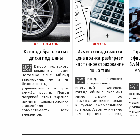
АВТО ЖИЗНЬ
ЖИЗНЬ
Как подобрать литые
Из чего складывается
Оди
диски под шины
цена полиса: разбираем
офиц
ипотечное страхование
SWM.
Выбор колесного
28/07
по частям
ма
2026
комплекта влияет
не только на внешний вид
Когда человек
26/07
автомобиля, но и на
2026
подписывает
безопасность,
26/07
ипотечный договор,
управляемость и срок
2026
взгляд обычно скользит
службы резины. Перед
остыв
мимо строки про
покупкой стоит заранее
хоче
страхование жизни прямо
изучить характеристики
машин
к сумме ежемесячного
автомобиля и
у окна
платежа. А зря — именно
совместимость всех
мысли
там прячется логика,
элементов.
вокру
объясняющая, почему у
двер
соседа по подъезду взнос
«Толь
за полис вдвое ниже при
Это е
том же кредите.
— от
маши