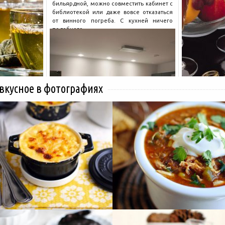
бильярдной, можно совместить кабинет с
библиотекой или даже вовсе отказаться
от винного погреба. С кухней ничего
подобного...
 вкусное в фотографиях