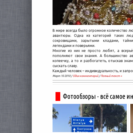
В мире всегда было огромное количество лю
авантюры. Одна из категорий таких люд
сокровищами, зарытыми кладами, тайн
легендами и поверьями.
Многие из них не просто любят, а всерьё
пополняют свои знания. А большинство а
копеечку, а то и разбогатеть, отыскав зна
сыскать славу.
Каждый человек – индивидуальность, и запр
Март 10 2010 /
Один комментарий
/
Полный текст »
Фотообзоры - всё самое и