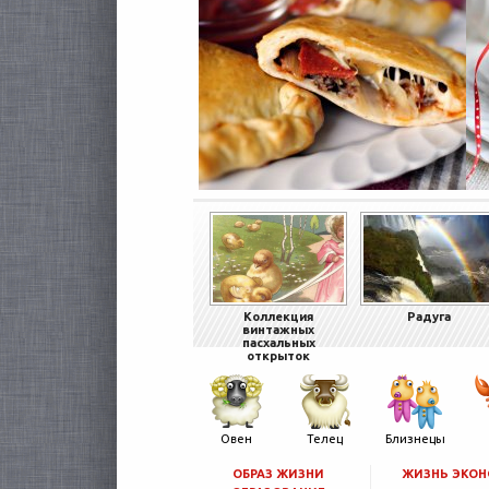
Коллекция
Радуга
винтажных
пасхальных
открыток
Овен
Телец
Близнецы
ОБРАЗ ЖИЗНИ
ЖИЗНЬ ЭКО