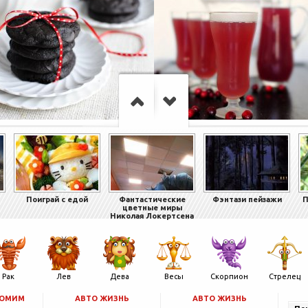
Поиграй с едой
Фантастические
Фэнтази пейзажи
П
цветные миры
Николая Локертсена
Рак
Лев
Дева
Весы
Скорпион
Стрелец
НОМИМ
АВТО ЖИЗНЬ
АВТО ЖИЗНЬ