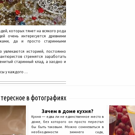
дей, которых тянет на всякого рода
ей очень интересуется древними
иками, да и просто старинными
з увлекаются историей, постоянно
вантюристов стремятся заработать
менитый старинный клад, а заодно и
осы у каждого …
нтересное в фотографиях
Зачем в доме кухня?
Кухня — едва ли не единственное место в
доме, без которого он просто перестал
бы быть таковым. Можно сомневаться в
необходимости зимнего сада,