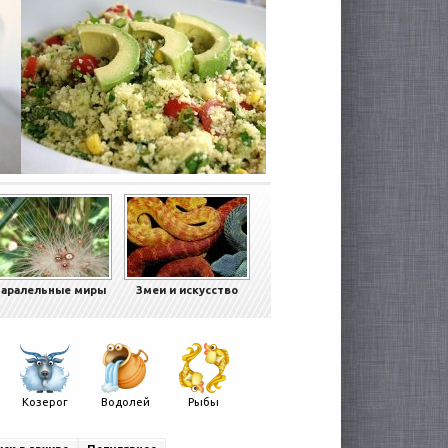
аралельные миры
Змеи и искусство
Козерог
Водолей
Рыбы