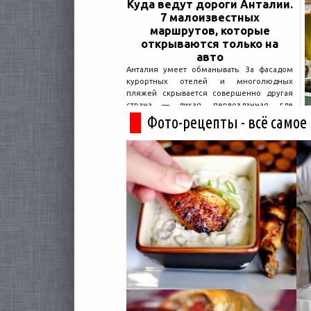
Куда ведут дороги Анталии.
7 малоизвестных
маршрутов, которые
открываются только на
авто
Анталия умеет обманывать. За фасадом
курортных отелей и многолюдных
пляжей скрывается совершенно другая
страна — дикая, первозданная, где
древние руины дремлют в тени кедров, а
Фото-рецепты - всё самое
горные дороги ведут к местам, о которых
не расскажет ни один автобусный гид....