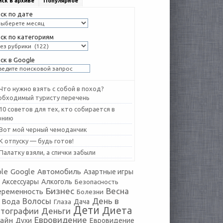
ск в архиве
Популярное
ск по дате
ск по категориям
ск в Google
Что нужно взять с собой в поход?
обходимый туристу перечень
10 советов для тех, кто собирается в
онию
Вот мой черный чемоданчик
К отпуску — будь готов!
Палатку взяли, а спички забыли
le
Google
Автомобиль
Азартные игры
Аксессуары
Алкоголь
Безопасность
Бизнес
Весна
еременность
Болезни
День в
Волосы
Вода
Глаза
Дача
Дети
Диета
тографии
Деньги
Евровидение
айн
Духи
Евровидение