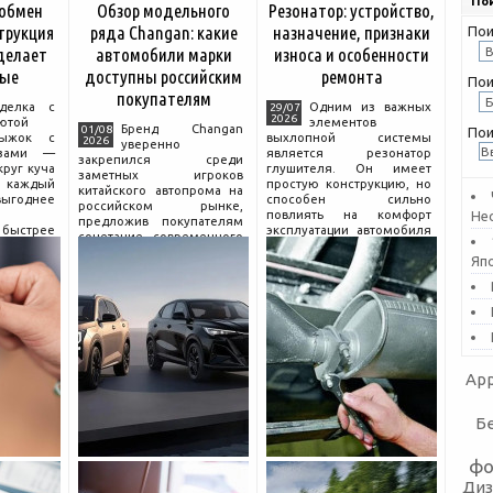
Пои
 обмен
Обзор модельного
Резонатор: устройство,
трукция
ряда Changan: какие
назначение, признаки
Пои
 делает
автомобили марки
износа и особенности
вые
доступны российским
ремонта
Пои
покупателям
делка с
Одним из важных
29/07
2026
ютой
элементов
Бренд Changan
01/08
Пои
ыжок с
выхлопной системы
2026
уверенно
азами —
является резонатор
закрепился среди
круг куча
глушителя. Он имеет
заметных игроков
каждый
простую конструкцию, но
китайского автопрома на
выгоднее
способен сильно
российском рынке,
повлиять на комфорт
Не
предложив покупателям
быстрее
эксплуатации автомобиля
сочетание современного
мотного
и правильную работу
дизайна, богатой
Яп
а нём.
выхлопа.
комплектации и разумной
Для чего нужен
цены. История компании
,
резонатор
насчитывает несколько
десятилетий
App
Б
фо
Диз