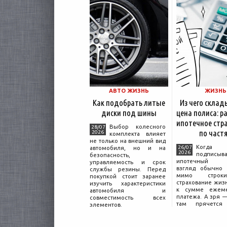
АВТО ЖИЗНЬ
ЖИЗНЬ
Как подобрать литые
Из чего склад
диски под шины
цена полиса: р
ипотечное стр
Выбор колесного
28/07
по част
2026
комплекта влияет
не только на внешний вид
Когда ч
26/07
автомобиля, но и на
2026
подписыва
безопасность,
ипотечный до
управляемость и срок
взгляд обычно 
службы резины. Перед
мимо строк
покупкой стоит заранее
страхование жиз
изучить характеристики
к сумме ежеме
автомобиля и
платежа. А зря 
совместимость всех
там прячется 
элементов.
объясняющая, п
соседа по подъез
за полис вдвое 