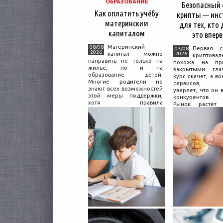
ОБРАЗОВАНИЕ
Безопасный
Как оплатить учёбу
крипты — инс
материнским
для тех, кто
капиталом
это впер
Материнский
08/08
Первая с
03/08
2026
капитал можно
2026
криптовал
направить не только на
похожа на пр
жильё, но и на
закрытыми гл
образование детей.
курс скачет, а во
Многие родители не
сервисов, 
знают всех возможностей
уверяет, что он 
этой меры поддержки,
конкурентов.
хотя правила
Рынок растёт 
использования средств на
привычек гра
учёбу довольно понятны,
поведения н
если разобраться в них
Петербургские
заранее и подготовить
криптообменники
московские