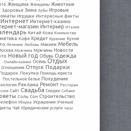
Женщина
Животные
016
Женщины
Зима
Игровые
Здоровье
Зубы
томаты
Игрушки
Интересные факты
Интернет
Интернет-казино
тернет-магазин
Интерьер
Италия
алендарь
Китай
Кожа
Компьютер
сметика
Кредит
Кофе
Кухня
Курение
Мебель
то
Макияж
Лечение
Любовь
Новости
Москва
Мужчины
Мужчина
Новый год
Одежда
ото
Обувь
Отдых
Осень
Онлайн казино
Подарки
Отпуск
Отношения
Подарок
Покупки
Помощь юриста
Похудение
Постельное белье
Ремонт
Реклама
хология
Ресторан
Свадьба
оссия
Сайт
Скидки
Собаки
оветы
Строительство
Соль
Сон
Телефон
Украшения
Ученые
Уборка
Юридические услуги
Цветы
Чай
часы