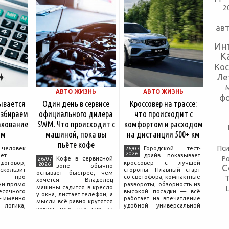
2
ав
Ин
К
Ко
Ле
АВТО ЖИЗНЬ
АВТО ЖИЗНЬ
ф
ывается
Один день в сервисе
Кроссовер на трассе:
азбираем
официального дилера
что происходит с
ахование
SWM. Что происходит с
комфортом и расходом
ям
машиной, пока вы
на дистанции 500+ км
пьёте кофе
Пси
еловек
Городской тест-
26/07
2026
ет
драйв показывает
Р
Кофе в сервисной
26/07
говор,
кроссовер с лучшей
2026
С
зоне обычно
скользит
стороны. Плавный старт
остывает быстрее, чем
и про
со светофора, компактные
хочется. Владелец
ни прямо
развороты, обзорность из
машины садится в кресло
сячного
высокой посадки — всё
у окна, листает телефон, а
— именно
работает на впечатление
мысли всё равно крутятся
логика,
удобной универсальной
вокруг того, что там, за
очему у
машины. Но именно на
дверью с надписью
ду взнос
трассе раскрывается то,
«Только для персонала».
ниже при
что производитель