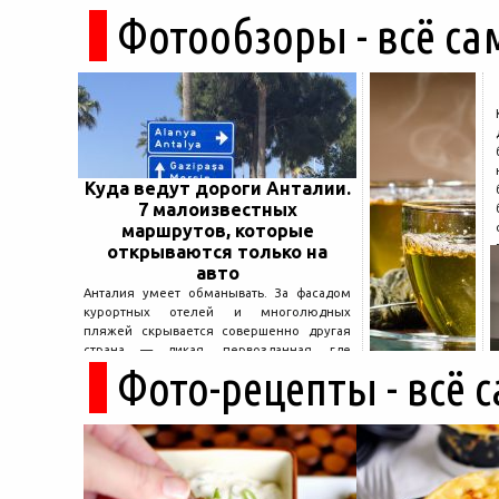
Фотообзоры - всё са
Куда ведут дороги Анталии.
7 малоизвестных
маршрутов, которые
открываются только на
авто
Анталия умеет обманывать. За фасадом
курортных отелей и многолюдных
пляжей скрывается совершенно другая
страна — дикая, первозданная, где
Фото-рецепты - всё 
древние руины дремлют в тени кедров, а
горные дороги ведут к местам, о которых
не расскажет ни один автобусный гид....