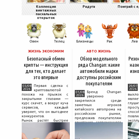
Коллекция
Радуга
Поиграй с 
винтажных
пасхальных
открыток
Овен
Телец
Близнецы
Рак
Лев
ЖИЗНЬ ЭКОНОМИМ
АВТО ЖИЗНЬ
Безопасный обмен
Обзор модельного
Резо
крипты — инструкция
ряда Changan: какие
назн
для тех, кто делает
автомобили марки
изно
это впервые
доступны российским
покупателям
Первая сделка с
03/08
29/07
2026
2026
криптовалютой
Бренд Changan
01/08
похожа на прыжок с
выхл
2026
уверенно
закрытыми глазами —
явля
закрепился среди
курс скачет, а вокруг куча
глуш
заметных игроков
сервисов, каждый
прост
китайского автопрома на
уверяет, что он выгоднее
спо
российском рынке,
конкурентов.
повл
предложив покупателям
Рынок растёт быстрее
экспл
сочетание современного
привычек грамотного
и пр
дизайна, богатой
поведения на нём.
выхло
комплектации и разумной
Петербургские
Для
цены. История компании
криптообменники,
резон