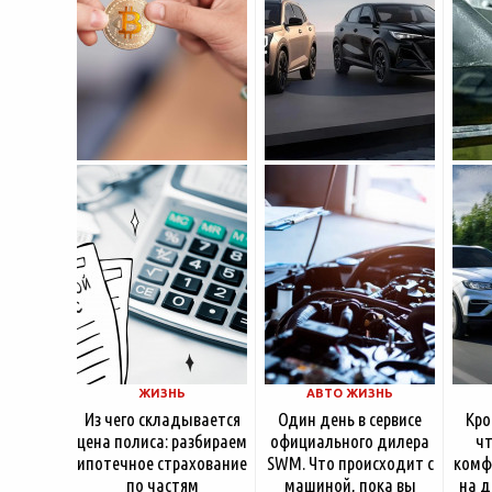
насчитывает несколько
московские
десятилетий
ЖИЗНЬ
АВТО ЖИЗНЬ
Из чего складывается
Один день в сервисе
Кро
цена полиса: разбираем
официального дилера
чт
ипотечное страхование
SWM. Что происходит с
комф
по частям
машиной, пока вы
на д