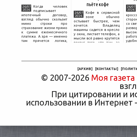
пьёте кофе
Когда человек
26/07
26/07
2026
2026
подписывает
Кофе в сервисной
26/07
ипотечный договор,
крос
2026
зоне обычно
взгляд обычно скользит
сторо
остывает быстрее, чем
мимо строки про
со св
хочется. Владелец
страхование жизни прямо
разво
машины садится в кресло
к сумме ежемесячного
высок
у окна, листает телефон, а
платежа. А зря — именно
работ
мысли всё равно крутятся
там прячется логика,
удобн
вокруг того, что там, за
объясняющая, почему у
маши
дверью с надписью
соседа по подъезду взнос
трасс
«Только для персонала».
за полис вдвое ниже при
что п
Это естественная реакция
том же кредите.
— отдать ключи от
машины
[
АРХИВ
]
[
КОНТАКТЫ
]
[
ПОЛИТ
© 2007-2026
Моя газета
взгл
При цитировании и и
использовании в Интернет -