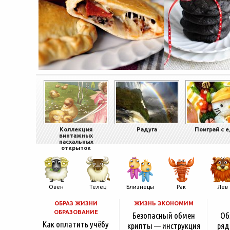
Коллекция
Радуга
Поиграй с 
винтажных
пасхальных
открыток
Овен
Телец
Близнецы
Рак
Лев
ОБРАЗ ЖИЗНИ
ЖИЗНЬ ЭКОНОМИМ
ОБРАЗОВАНИЕ
Безопасный обмен
Об
Как оплатить учёбу
крипты — инструкция
ряд