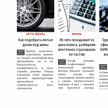
АВТО ЖИЗНЬ
ЖИЗНЬ
Как подобрать литые
Из чего складывается
Оди
диски под шины
цена полиса: разбираем
офиц
ипотечное страхование
SWM.
Выбор колесного
28/07
по частям
ма
2026
комплекта влияет
не только на внешний вид
Когда человек
26/07
автомобиля, но и на
2026
подписывает
безопасность,
26/07
ипотечный договор,
управляемость и срок
2026
взгляд обычно скользит
службы резины. Перед
остыв
мимо строки про
покупкой стоит заранее
хоче
страхование жизни прямо
изучить характеристики
машин
к сумме ежемесячного
автомобиля и
у окна
платежа. А зря — именно
совместимость всех
мысли
там прячется логика,
элементов.
вокру
объясняющая, почему у
двер
соседа по подъезду взнос
«Толь
за полис вдвое ниже при
Это е
том же кредите.
— от
маши