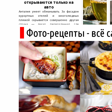
открываются только на
авто
Анталия умеет обманывать. За фасадом
курортных отелей и многолюдных
пляжей скрывается совершенно другая
страна — дикая, первозданная, где
Фото-рецепты - всё 
древние руины дремлют в тени кедров, а
горные дороги ведут к местам, о которых
не расскажет ни один автобусный гид....