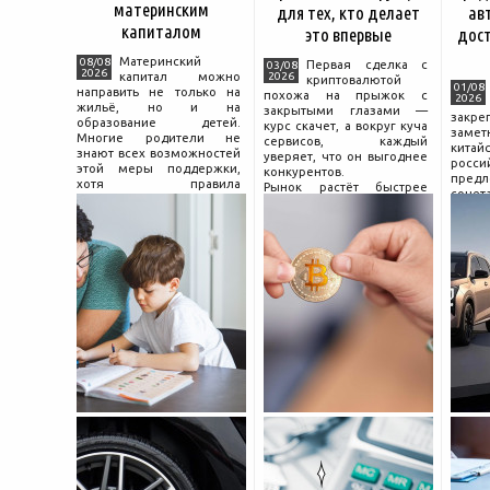
материнским
для тех, кто делает
ав
капиталом
это впервые
дос
Материнский
08/08
Первая сделка с
03/08
2026
капитал можно
2026
криптовалютой
01/08
направить не только на
похожа на прыжок с
2026
жильё, но и на
закрытыми глазами —
зак
образование детей.
курс скачет, а вокруг куча
зам
Многие родители не
сервисов, каждый
китай
знают всех возможностей
уверяет, что он выгоднее
росс
этой меры поддержки,
конкурентов.
предл
хотя правила
Рынок растёт быстрее
сочет
использования средств на
привычек грамотного
диз
учёбу довольно понятны,
поведения на нём.
компл
если разобраться в них
Петербургские
цены.
заранее и подготовить
криптообменники,
насчи
московские
десят