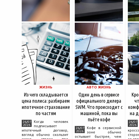
ЖИЗНЬ
АВТО ЖИЗНЬ
Из чего складывается
Один день в сервисе
Кро
цена полиса: разбираем
официального дилера
чт
ипотечное страхование
SWM. Что происходит с
комф
по частям
машиной, пока вы
на д
пьёте кофе
Когда человек
26/07
26/07
2026
2026
подписывает
Кофе в сервисной
26/07
ипотечный договор,
крос
2026
зоне обычно
взгляд обычно скользит
сторо
остывает быстрее, чем