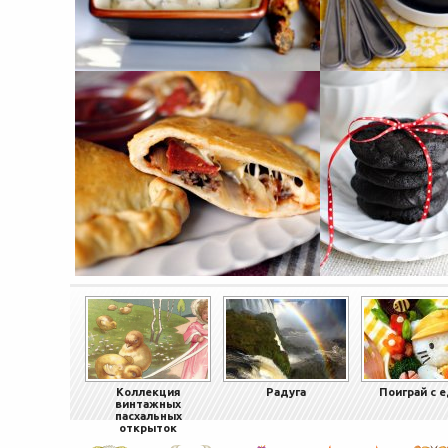
Коллекция
Радуга
Поиграй с 
винтажных
пасхальных
открыток