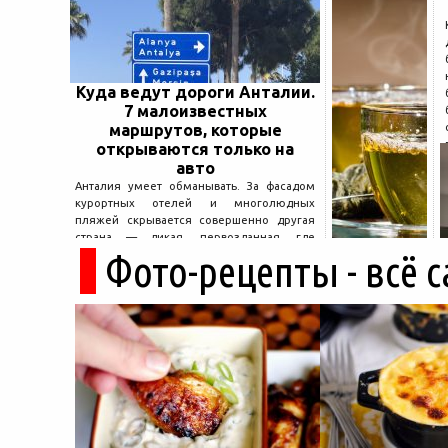
Куда ведут дороги Анталии.
7 малоизвестных
маршрутов, которые
открываются только на
авто
Анталия умеет обманывать. За фасадом
курортных отелей и многолюдных
пляжей скрывается совершенно другая
страна — дикая, первозданная, где
Фото-рецепты - всё 
древние руины дремлют в тени кедров, а
горные дороги ведут к местам, о которых
не расскажет ни один автобусный гид....