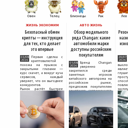
Овен
Телец
Близнецы
Рак
Лев
ЖИЗНЬ ЭКОНОМИМ
АВТО ЖИЗНЬ
Безопасный обмен
Обзор модельного
Резо
крипты — инструкция
ряда Changan: какие
назн
для тех, кто делает
автомобили марки
изно
это впервые
доступны российским
покупателям
Первая сделка с
03/08
29/07
2026
2026
криптовалютой
Бренд Changan
01/08
похожа на прыжок с
выхл
2026
уверенно
закрытыми глазами —
явля
закрепился среди
курс скачет, а вокруг куча
глуш
заметных игроков
сервисов, каждый
прост
китайского автопрома на
уверяет, что он выгоднее
спо
российском рынке,
конкурентов.
повл
предложив покупателям
Рынок растёт быстрее
экспл
сочетание современного
привычек грамотного
и пр
дизайна, богатой
поведения на нём.
выхло
комплектации и разумной
Петербургские
Для
цены. История компании
криптообменники,
резон
насчитывает несколько
московские
десятилетий