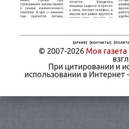
мимо строки про
со св
хочется. Владелец
страхование жизни прямо
разво
машины садится в кресло
к сумме ежемесячного
высок
у окна, листает телефон, а
платежа. А зря — именно
работ
мысли всё равно крутятся
там прячется логика,
удобн
вокруг того, что там, за
объясняющая, почему у
маши
дверью с надписью
соседа по подъезду взнос
трасс
«Только для персонала».
за полис вдвое ниже при
что п
Это естественная реакция
том же кредите.
— отдать ключи от
машины
[
АРХИВ
]
[
КОНТАКТЫ
]
[
ПОЛИТ
© 2007-2026
Моя газета
взгл
При цитировании и и
использовании в Интернет -