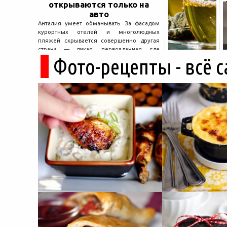
открываются только на
авто
Анталия умеет обманывать. За фасадом
курортных отелей и многолюдных
пляжей скрывается совершенно другая
страна — дикая, первозданная, где
Фото-рецепты - всё 
древние руины дремлют в тени кедров, а
горные дороги ведут к местам, о которых
не расскажет ни один автобусный гид....