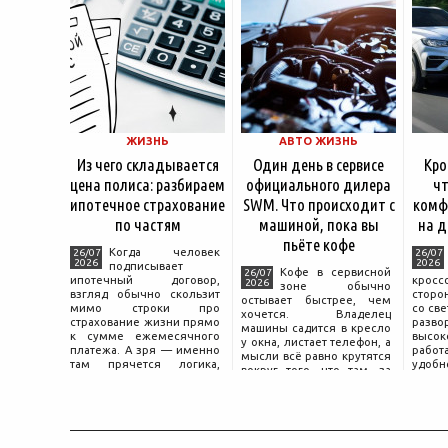
ЖИЗНЬ
АВТО ЖИЗНЬ
Из чего складывается
Один день в сервисе
Кро
цена полиса: разбираем
официального дилера
чт
ипотечное страхование
SWM. Что происходит с
комф
по частям
машиной, пока вы
на д
пьёте кофе
Когда человек
26/07
26/07
2026
2026
подписывает
Кофе в сервисной
26/07
ипотечный договор,
крос
2026
зоне обычно
взгляд обычно скользит
сторо
остывает быстрее, чем
мимо строки про
со св
хочется. Владелец
страхование жизни прямо
разво
машины садится в кресло
к сумме ежемесячного
высок
у окна, листает телефон, а
платежа. А зря — именно
работ
мысли всё равно крутятся
там прячется логика,
удобн
вокруг того, что там, за
объясняющая, почему у
маши
дверью с надписью
соседа по подъезду взнос
трасс
«Только для персонала».
за полис вдвое ниже при
что п
Это естественная реакция
том же кредите.
— отдать ключи от
машины