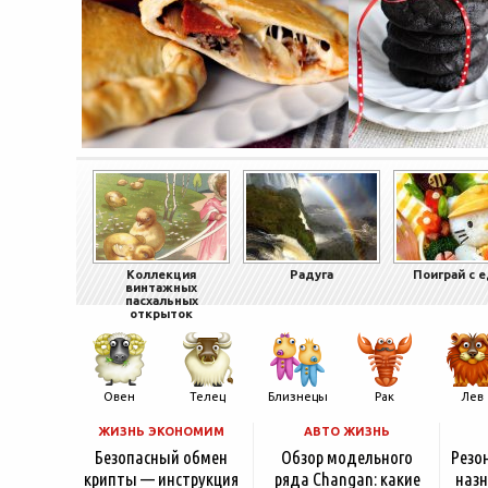
Коллекция
Радуга
Поиграй с 
винтажных
пасхальных
открыток
Овен
Телец
Близнецы
Рак
Лев
ЖИЗНЬ ЭКОНОМИМ
АВТО ЖИЗНЬ
Безопасный обмен
Обзор модельного
Резо
крипты — инструкция
ряда Changan: какие
назн