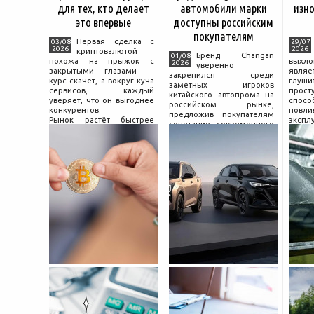
для тех, кто делает
автомобили марки
изно
это впервые
доступны российским
покупателям
Первая сделка с
03/08
29/07
2026
2026
криптовалютой
Бренд Changan
01/08
похожа на прыжок с
выхл
2026
уверенно
закрытыми глазами —
явля
закрепился среди
курс скачет, а вокруг куча
глуш
заметных игроков
сервисов, каждый
прост
китайского автопрома на
уверяет, что он выгоднее
спо
российском рынке,
конкурентов.
повл
предложив покупателям
Рынок растёт быстрее
экспл
сочетание современного
привычек грамотного
и пр
дизайна, богатой
поведения на нём.
выхло
комплектации и разумной
Петербургские
Для
цены. История компании
криптообменники,
резон
насчитывает несколько
московские
десятилетий