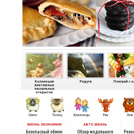
Коллекция
Радуга
Поиграй с 
винтажных
пасхальных
открыток
Овен
Телец
Близнецы
Рак
Лев
ЖИЗНЬ ЭКОНОМИМ
АВТО ЖИЗНЬ
Безопасный обмен
Обзор модельного
Резо