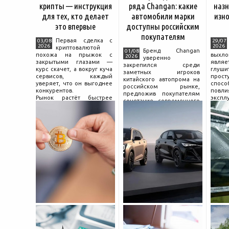
крипты — инструкция
ряда Changan: какие
назн
для тех, кто делает
автомобили марки
изно
это впервые
доступны российским
покупателям
Первая сделка с
03/08
29/07
2026
2026
криптовалютой
Бренд Changan
01/08
похожа на прыжок с
выхл
2026
уверенно
закрытыми глазами —
явля
закрепился среди
курс скачет, а вокруг куча
глуш
заметных игроков
сервисов, каждый
прост
китайского автопрома на
уверяет, что он выгоднее
спо
российском рынке,
конкурентов.
повл
предложив покупателям
Рынок растёт быстрее
экспл
сочетание современного
привычек грамотного
и пр
дизайна, богатой
поведения на нём.
выхло
комплектации и разумной
Петербургские
Для
цены. История компании
криптообменники,
резон
насчитывает несколько
московские
десятилетий