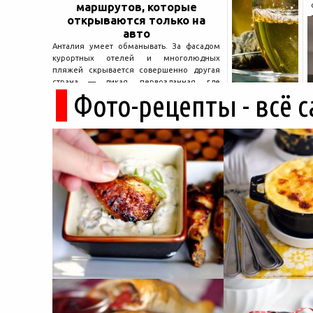
маршрутов, которые
открываются только на
авто
Анталия умеет обманывать. За фасадом
курортных отелей и многолюдных
пляжей скрывается совершенно другая
страна — дикая, первозданная, где
Фото-рецепты - всё 
древние руины дремлют в тени кедров, а
горные дороги ведут к местам, о которых
не расскажет ни один автобусный гид....