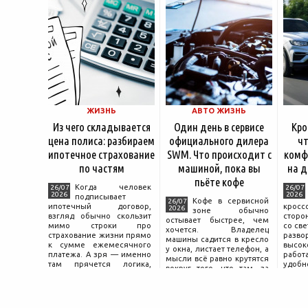
ЖИЗНЬ
АВТО ЖИЗНЬ
Из чего складывается
Один день в сервисе
Кро
цена полиса: разбираем
официального дилера
чт
ипотечное страхование
SWM. Что происходит с
комф
по частям
машиной, пока вы
на д
пьёте кофе
Когда человек
26/07
26/07
2026
2026
подписывает
Кофе в сервисной
26/07
ипотечный договор,
крос
2026
зоне обычно
взгляд обычно скользит
сторо
остывает быстрее, чем
мимо строки про
со св
хочется. Владелец
страхование жизни прямо
разво
машины садится в кресло
к сумме ежемесячного
высок
у окна, листает телефон, а
платежа. А зря — именно
работ
мысли всё равно крутятся
там прячется логика,
удобн
вокруг того, что там, за
объясняющая, почему у
маши
дверью с надписью
соседа по подъезду взнос
трасс
«Только для персонала».
за полис вдвое ниже при
что п
Это естественная реакция
том же кредите.
— отдать ключи от