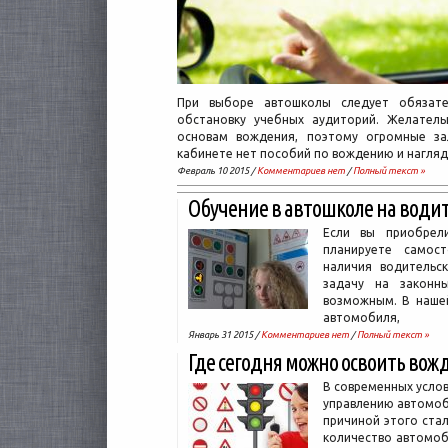
При выборе автошколы следует обязат
обстановку учебных аудиторий. Желатель
основам вождения, поэтому огромные за
кабинете нет пособий по вождению и нагляд
Февраль 10 2015 /
Комментариев нет
/
Полный текст »
Обучение в автошколе на води
Если вы приобрел
планируете самос
наличия водительс
задачу на законны
возможным. В нашей
автомобиля,
Январь 31 2015 /
Комментариев нет
/
Полный текст »
Где сегодня можно освоить вож
В современных услов
управлению автомоб
причиной этого стал
количество автомоб