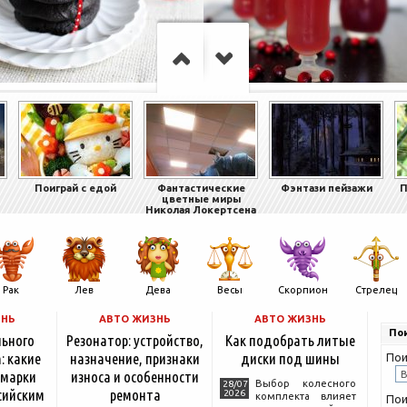
Поиграй с едой
Фантастические
Фэнтази пейзажи
П
цветные миры
Николая Локертсена
Рак
Лев
Дева
Весы
Скорпион
Стрелец
ЗНЬ
АВТО ЖИЗНЬ
АВТО ЖИЗНЬ
Пои
льного
Резонатор: устройство,
Как подобрать литые
: какие
назначение, признаки
диски под шины
Пои
 марки
износа и особенности
Выбор колесного
28/07
сийским
ремонта
2026
комплекта влияет
Пои