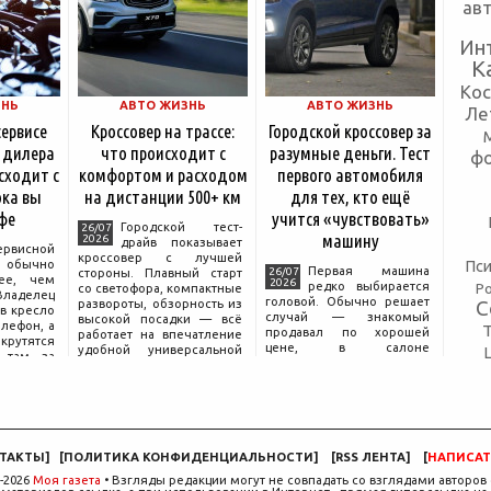
ав
Ин
К
Ко
ЗНЬ
АВТО ЖИЗНЬ
АВТО ЖИЗНЬ
Ле
сервисе
Кроссовер на трассе:
Городской кроссовер за
 дилера
что происходит с
разумные деньги. Тест
ф
сходит с
комфортом и расходом
первого автомобиля
ка вы
на дистанции 500+ км
для тех, кто ещё
фе
учится «чувствовать»
Городской тест-
26/07
машину
2026
драйв показывает
ервисной
кроссовер с лучшей
Пси
бычно
Первая машина
26/07
стороны. Плавный старт
ее, чем
2026
редко выбирается
Р
со светофора, компактные
аделец
головой. Обычно решает
С
развороты, обзорность из
в кресло
случай — знакомый
высокой посадки — всё
елефон, а
продавал по хорошей
работает на впечатление
крутятся
цене, в салоне
удобной универсальной
 там, за
понравился цвет, а на
машины. Но именно на
дписью
тест-драйве руки сами
трассе раскрывается то,
сонала».
легли на руль так, будто
что производитель
 реакция
иначе быть не могло.
ючи от
Рассудок подключается
позже, начинается поиск
компромисса между
ТАКТЫ
]
[
ПОЛИТИКА КОНФИДЕНЦИАЛЬНОСТИ
]
[
RSS ЛЕНТА
]
[
НАПИСАТ
желаемым и
-2026
Моя газета
• Взгляды редакции могут не совпадать со взглядами авторов 