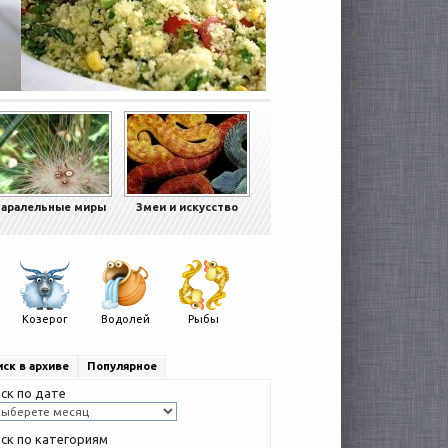
аралельные миры
Змеи и искусство
Козерог
Водолей
Рыбы
ск в архиве
Популярное
ск по дате
ск по категориям