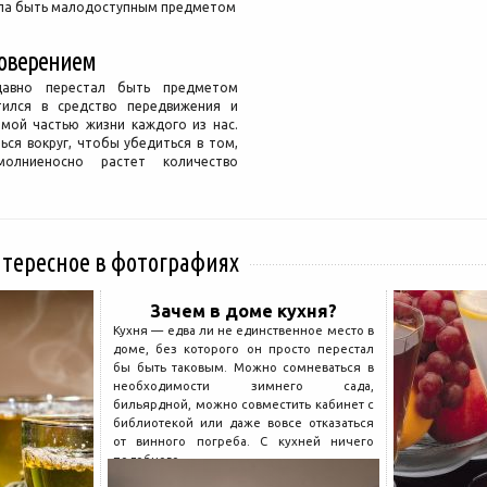
ала быть малодоступным предметом
товерением
давно перестал быть предметом
тился в средство передвижения и
мой частью жизни каждого из нас.
ься вокруг, чтобы убедиться в том,
олниеносно растет количество
нтересное в фотографиях
Зачем в доме кухня?
Кухня — едва ли не единственное место в
доме, без которого он просто перестал
бы быть таковым. Можно сомневаться в
необходимости зимнего сада,
бильярдной, можно совместить кабинет с
библиотекой или даже вовсе отказаться
от винного погреба. С кухней ничего
подобного...