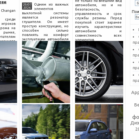
не только на внешний вид
лям
Одним из важных
29/07
автомобиля, но и на
2026
элементов
безопасность,
hangan
Пои
выхлопной системы
управляемость и срок
является резонатор
службы резины. Перед
 среди
глушителя. Он имеет
покупкой стоит заранее
гроков
простую конструкцию, но
изучить характеристики
прома на
способен сильно
автомобиля и
рынке,
повлиять на комфорт
совместимость всех
пателям
эксплуатации автомобиля
элементов.
еменного
пр
и правильную работу
огатой
выхлопа.
разумной
Для чего нужен
компании
пр
резонатор
сколько
пр
пр
App
Б
фо
Диз
2