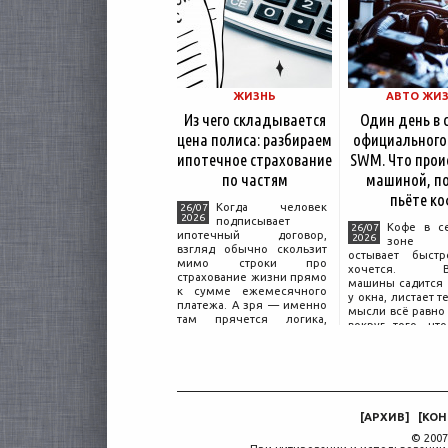
ЖИЗНЬ
АВТО ЖИ
Из чего складывается
Один день в 
цена полиса: разбираем
официального
ипотечное страхование
SWM. Что прои
по частям
машиной, по
пьёте ко
Когда человек
26/07
2026
подписывает
Кофе в с
26/07
ипотечный договор,
2026
зоне о
взгляд обычно скользит
остывает быстр
мимо строки про
хочется. Вл
страхование жизни прямо
машины садится 
к сумме ежемесячного
у окна, листает т
платежа. А зря — именно
мысли всё равно 
там прячется логика,
вокруг того, что
объясняющая, почему у
дверью с на
соседа по подъезду взнос
«Только для пер
за полис вдвое ниже при
Это естественная
том же кредите.
— отдать кл
машины
[
АРХИВ
]
[
КОН
© 2007