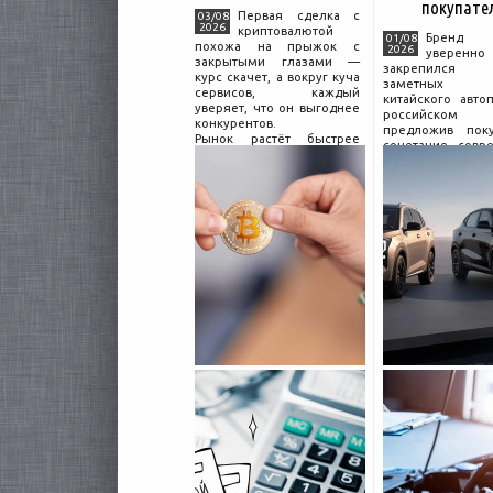
покупате
Первая сделка с
03/08
2026
криптовалютой
Бренд C
01/08
похожа на прыжок с
2026
уверенно
закрытыми глазами —
закрепился
курс скачет, а вокруг куча
заметных и
сервисов, каждый
китайского авто
уверяет, что он выгоднее
российском 
конкурентов.
предложив поку
Рынок растёт быстрее
сочетание совр
привычек грамотного
дизайна, б
поведения на нём.
комплектации и 
Петербургские
цены. История 
криптообменники,
насчитывает не
московские
десятилетий