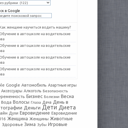
ск в Google
Как женщине научиться водить машину?
Обучение в автошколе на водительские
ава
Обучение в автошколе на водительские
ава
Обучение в автошколе на водительские
ава
Обучение в автошколе на водительские
ава
le
Google
Автомобиль
Азартные игры
Аксессуары
Алкоголь
Безопасность
Бизнес
Весна
еременность
Болезни
День в
Волосы
Вода
Глаза
Дача
Дети
Диета
тографии
Деньги
Евровидение
айн
Духи
Евровидение
Женщина
Животные
016
Женщины
Зима
Игровые
Здоровье
Зубы