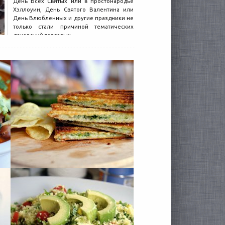
День Всех Святых или в простонародье
Хэллоуин, День Святого Валентина или
День Влюбленных и другие праздники не
только стали причиной тематических
декораций торговых...