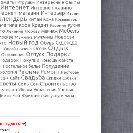
томаты
Игрушки
Интересные факты
Интернет
Интернет-казино
тернет-магазин
Интерьер
Италия
алендарь
Китай
Кожа
Компьютер
сметика
Кредит
Кофе
Кухня
Курение
Мебель
то
Макияж
Лечение
Любовь
Новости
Москва
Мужчины
Мужчина
Новый год
Одежда
ото
Обувь
Отдых
Осень
Онлайн казино
Подарки
Отпуск
Отношения
Подарок
Покупки
Помощь юриста
Похудение
Постельное белье
Ремонт
Реклама
хология
Ресторан
Свадьба
оссия
Сайт
Скидки
Собаки
оветы
Строительство
Соль
Сон
Телефон
Украшения
Ученые
Уборка
Юридические услуги
Цветы
Чай
часы
Ь РЕДАКТОРУ
]
статей.