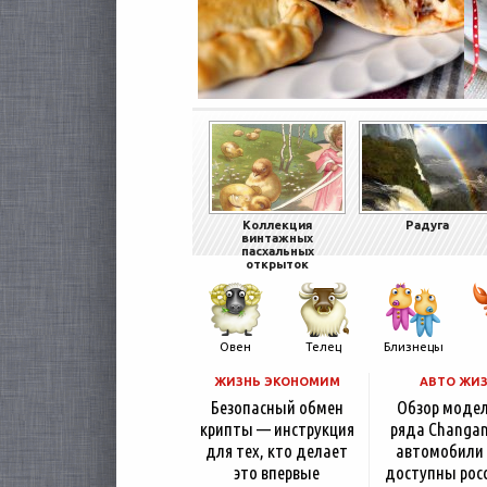
Коллекция
Радуга
винтажных
пасхальных
открыток
Овен
Телец
Близнецы
ЖИЗНЬ ЭКОНОМИМ
АВТО ЖИ
Безопасный обмен
Обзор моде
крипты — инструкция
ряда Changan
для тех, кто делает
автомобили
это впервые
доступны рос