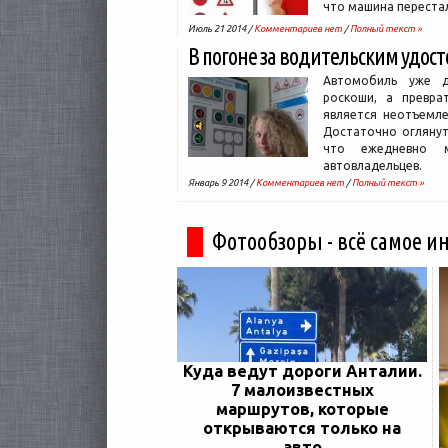
что машина перест
Июль 21 2014 /
Комментариев нет
/
Полный текст »
В погоне за водительским удос
Автомобиль уже 
роскоши, а превра
является неотъемле
Достаточно оглянут
что ежедневно м
автовладельцев.
Январь 9 2014 /
Комментариев нет
/
Полный текст »
Фотообзоры - всё самое и
Куда ведут дороги Анталии.
7 малоизвестных
маршрутов, которые
открываются только на
авто