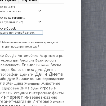
ск в архиве
Популярное
ск по дате
ск по категориям
ск в Google
В Минске возможно снижение арендной
аты для предпринимателей
le
Google
Автомобиль
Азартные игры
Аксессуары
Алкоголь
Безопасность
Бизнес
Весна
еременность
Болезни
День в
Волосы
Вода
Глаза
Дача
Дети
Диета
тографии
Деньги
Евровидение
айн
Духи
Евровидение
Женщина
Животные
016
Женщины
Зима
Игровые
Здоровье
Зубы
томаты
Игрушки
Интересные факты
Интернет
Интернет-казино
тернет-магазин
Интерьер
Италия
алендарь