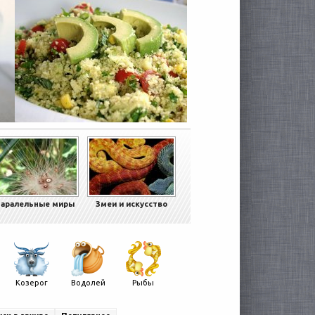
аралельные миры
Змеи и искусство
Козерог
Водолей
Рыбы