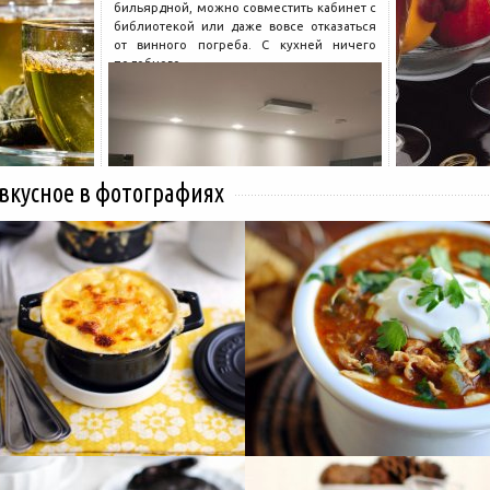
бильярдной, можно совместить кабинет с
библиотекой или даже вовсе отказаться
от винного погреба. С кухней ничего
подобного...
 вкусное в фотографиях