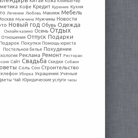
Китай
Кожа
Компьютер
сметика
Кредит
Кофе
Кухня
Курение
Мебель
то
Макияж
Лечение
Любовь
Новости
Москва
Мужчины
Мужчина
Новый год
Одежда
ото
Обувь
Отдых
Осень
Онлайн казино
Подарки
Отпуск
Отношения
Подарок
Покупки
Помощь юриста
Похудение
Постельное белье
Ремонт
Реклама
хология
Ресторан
Свадьба
оссия
Сайт
Скидки
Собаки
оветы
Строительство
Соль
Сон
Телефон
Украшения
Ученые
Уборка
Юридические услуги
Цветы
Чай
часы