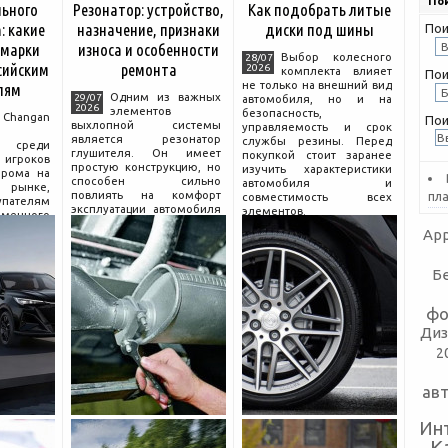
Пои
льного
Резонатор: устройство,
Как подобрать литые
: какие
назначение, признаки
диски под шины
Пои
 марки
износа и особенности
Выбор колесного
28/07
сийским
ремонта
2026
комплекта влияет
Пои
не только на внешний вид
лям
Одним из важных
29/07
автомобиля, но и на
2026
элементов
безопасность,
hangan
Пои
выхлопной системы
управляемость и срок
является резонатор
службы резины. Перед
 среди
глушителя. Он имеет
покупкой стоит заранее
гроков
простую конструкцию, но
изучить характеристики
прома на
способен сильно
автомобиля и
рынке,
повлиять на комфорт
пл
совместимость всех
пателям
эксплуатации автомобиля
элементов.
еменного
и правильную работу
огатой
App
выхлопа.
разумной
Для чего нужен
компании
резонатор
сколько
Б
фо
Диз
2
ав
Ин
К