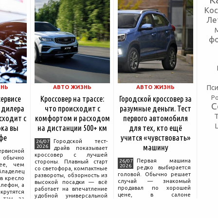
Ко
Ле
ф
Пси
ЗНЬ
АВТО ЖИЗНЬ
АВТО ЖИЗНЬ
Р
сервисе
Кроссовер на трассе:
Городской кроссовер за
С
 дилера
что происходит с
разумные деньги. Тест
сходит с
комфортом и расходом
первого автомобиля
ка вы
на дистанции 500+ км
для тех, кто ещё
фе
учится «чувствовать»
Городской тест-
26/07
машину
2026
драйв показывает
ервисной
кроссовер с лучшей
бычно
Первая машина
26/07
стороны. Плавный старт
ее, чем
2026
редко выбирается
со светофора, компактные
аделец
головой. Обычно решает
развороты, обзорность из
в кресло
случай — знакомый
высокой посадки — всё
елефон, а
продавал по хорошей
работает на впечатление
крутятся
цене, в салоне
удобной универсальной
 там, за
понравился цвет, а на
машины. Но именно на
дписью
тест-драйве руки сами
трассе раскрывается то,
сонала».
легли на руль так, будто
что производитель