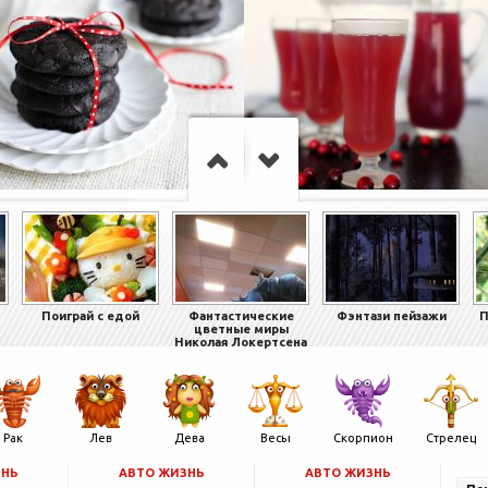
Поиграй с едой
Фантастические
Фэнтази пейзажи
П
цветные миры
Николая Локертсена
Рак
Лев
Дева
Весы
Скорпион
Стрелец
ЗНЬ
АВТО ЖИЗНЬ
АВТО ЖИЗНЬ