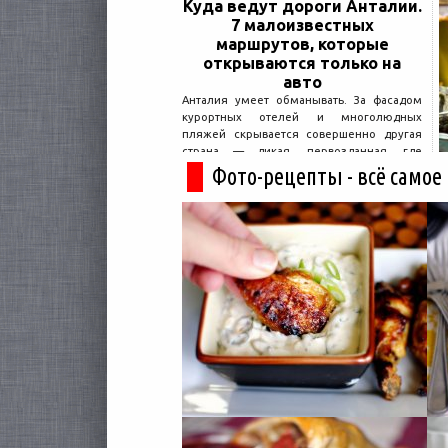
Куда ведут дороги Анталии.
7 малоизвестных
маршрутов, которые
открываются только на
авто
Анталия умеет обманывать. За фасадом
курортных отелей и многолюдных
пляжей скрывается совершенно другая
страна — дикая, первозданная, где
древние руины дремлют в тени кедров, а
Фото-рецепты - всё самое
горные дороги ведут к местам, о которых
не расскажет ни один автобусный гид....