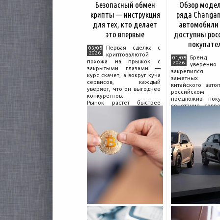
Безопасный обмен
Обзор моде
крипты — инструкция
ряда Changan
для тех, кто делает
автомобили
это впервые
доступны рос
покупате
Первая сделка с
03/08
2026
криптовалютой
Бренд C
01/08
похожа на прыжок с
2026
уверенно
закрытыми глазами —
закрепился
курс скачет, а вокруг куча
заметных и
сервисов, каждый
китайского авто
уверяет, что он выгоднее
российском 
конкурентов.
предложив поку
Рынок растёт быстрее
сочетание совр
привычек грамотного
дизайна, б
поведения на нём.
комплектации и 
Петербургские
цены. История 
криптообменники,
насчитывает не
московские
десятилетий