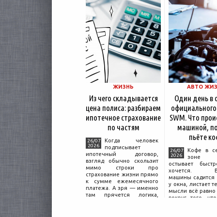
ЖИЗНЬ
АВТО ЖИ
Из чего складывается
Один день в 
цена полиса: разбираем
официального
ипотечное страхование
SWM. Что прои
по частям
машиной, по
пьёте ко
Когда человек
26/07
2026
подписывает
Кофе в с
26/07
ипотечный договор,
2026
зоне о
взгляд обычно скользит
остывает быстр
мимо строки про
хочется. Вл
страхование жизни прямо
машины садится 
к сумме ежемесячного
у окна, листает т
платежа. А зря — именно
мысли всё равно 
там прячется логика,
вокруг того, что
объясняющая, почему у
дверью с на
соседа по подъезду взнос
«Только для пер
за полис вдвое ниже при