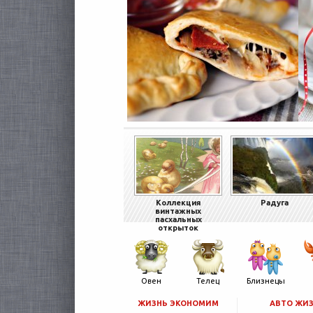
Коллекция
Радуга
винтажных
пасхальных
открыток
Овен
Телец
Близнецы
ЖИЗНЬ ЭКОНОМИМ
АВТО ЖИ