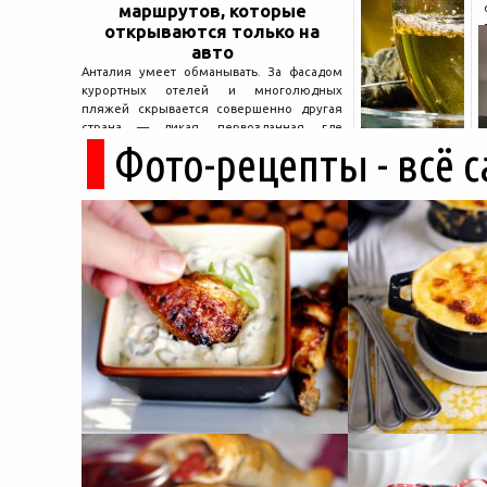
маршрутов, которые
открываются только на
авто
Анталия умеет обманывать. За фасадом
курортных отелей и многолюдных
пляжей скрывается совершенно другая
страна — дикая, первозданная, где
Фото-рецепты - всё 
древние руины дремлют в тени кедров, а
горные дороги ведут к местам, о которых
не расскажет ни один автобусный гид....