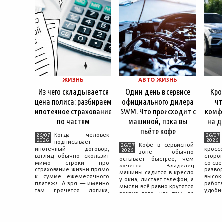
ЖИЗНЬ
АВТО ЖИЗНЬ
Из чего складывается
Один день в сервисе
Кро
цена полиса: разбираем
официального дилера
чт
ипотечное страхование
SWM. Что происходит с
комф
по частям
машиной, пока вы
на д
пьёте кофе
Когда человек
26/07
26/07
2026
2026
подписывает
Кофе в сервисной
26/07
ипотечный договор,
крос
2026
зоне обычно
взгляд обычно скользит
сторо
остывает быстрее, чем
мимо строки про
со св
хочется. Владелец
страхование жизни прямо
разво
машины садится в кресло
к сумме ежемесячного
высок
у окна, листает телефон, а
платежа. А зря — именно
работ
мысли всё равно крутятся
там прячется логика,
удобн
вокруг того, что там, за
объясняющая, почему у
маши
дверью с надписью
соседа по подъезду взнос
трасс
«Только для персонала».
за полис вдвое ниже при
что п
Это естественная реакция
том же кредите.
— отдать ключи от