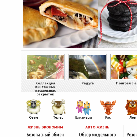
Коллекция
Радуга
Поиграй с 
винтажных
пасхальных
открыток
Овен
Телец
Близнецы
Рак
Лев
ЖИЗНЬ ЭКОНОМИМ
АВТО ЖИЗНЬ
Безопасный обмен
Обзор модельного
Резо