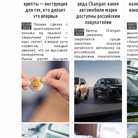
крипты — инструкция
ряда Changan: какие
назн
для тех, кто делает
автомобили марки
изно
это впервые
доступны российским
покупателям
Первая сделка с
03/08
29/07
2026
2026
криптовалютой
Бренд Changan
01/08
похожа на прыжок с
выхл
2026
уверенно
закрытыми глазами —
явля
закрепился среди
курс скачет, а вокруг куча
глуш
заметных игроков
сервисов, каждый
прост
китайского автопрома на
уверяет, что он выгоднее
спо
российском рынке,
конкурентов.
повл
предложив покупателям
Рынок растёт быстрее
экспл
сочетание современного
привычек грамотного
и пр
дизайна, богатой
поведения на нём.
выхло
комплектации и разумной
Петербургские
Для
цены. История компании
криптообменники,
резон
насчитывает несколько
московские
десятилетий