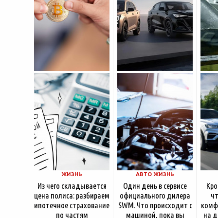
насчитывает несколько
московские
десятилетий
ЖИЗНЬ
АВТО ЖИЗНЬ
Из чего складывается
Один день в сервисе
Кро
цена полиса: разбираем
официального дилера
чт
ипотечное страхование
SWM. Что происходит с
комф
по частям
машиной, пока вы
на д