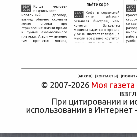
пьёте кофе
Когда человек
26/07
26/07
2026
2026
подписывает
Кофе в сервисной
26/07
ипотечный договор,
крос
2026
зоне обычно
взгляд обычно скользит
сторо
остывает быстрее, чем
мимо строки про
со св
хочется. Владелец
страхование жизни прямо
разво
машины садится в кресло
к сумме ежемесячного
высок
у окна, листает телефон, а
платежа. А зря — именно
работ
мысли всё равно крутятся
там прячется логика,
удобн
вокруг того, что там, за
объясняющая, почему у
маши
дверью с надписью
соседа по подъезду взнос
трасс
«Только для персонала».
за полис вдвое ниже при
что п
Это естественная реакция
том же кредите.
— отдать ключи от
машины
[
АРХИВ
]
[
КОНТАКТЫ
]
[
ПОЛИТ
© 2007-2026
Моя газета
взгл
При цитировании и и
использовании в Интернет -