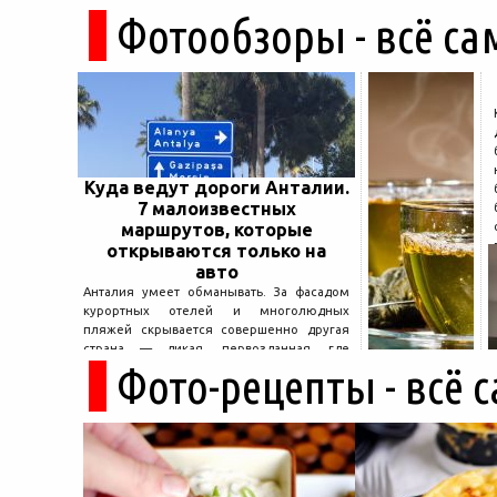
Фотообзоры - всё са
Куда ведут дороги Анталии.
7 малоизвестных
маршрутов, которые
открываются только на
авто
Анталия умеет обманывать. За фасадом
курортных отелей и многолюдных
пляжей скрывается совершенно другая
страна — дикая, первозданная, где
Фото-рецепты - всё 
древние руины дремлют в тени кедров, а
горные дороги ведут к местам, о которых
не расскажет ни один автобусный гид....