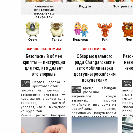
Коллекция
Радуга
Поиграй с 
винтажных
пасхальных
открыток
Овен
Телец
Близнецы
Рак
Лев
ЖИЗНЬ ЭКОНОМИМ
АВТО ЖИЗНЬ
Безопасный обмен
Обзор модельного
Резо
крипты — инструкция
ряда Changan: какие
назн
для тех, кто делает
автомобили марки
изно
это впервые
доступны российским
покупателям
Первая сделка с
03/08
29/07
2026
2026
криптовалютой
Бренд Changan
01/08
похожа на прыжок с
выхл
2026
уверенно
закрытыми глазами —
явля
закрепился среди
курс скачет, а вокруг куча
глуш
заметных игроков
сервисов, каждый
прост
китайского автопрома на
уверяет, что он выгоднее
спо
российском рынке,
конкурентов.
повл
предложив покупателям
Рынок растёт быстрее
экспл
сочетание современного
привычек грамотного
и пр
дизайна, богатой
поведения на нём.
выхло
комплектации и разумной
Петербургские
Для
цены. История компании
криптообменники,
резон