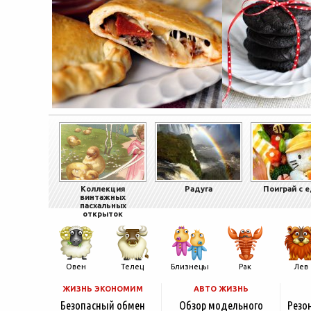
Коллекция
Радуга
Поиграй с 
винтажных
пасхальных
открыток
Овен
Телец
Близнецы
Рак
Лев
ЖИЗНЬ ЭКОНОМИМ
АВТО ЖИЗНЬ
Безопасный обмен
Обзор модельного
Резо