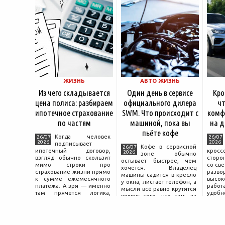
ЖИЗНЬ
АВТО ЖИЗНЬ
Из чего складывается
Один день в сервисе
Кро
цена полиса: разбираем
официального дилера
чт
ипотечное страхование
SWM. Что происходит с
комф
по частям
машиной, пока вы
на д
пьёте кофе
Когда человек
26/07
26/07
2026
2026
подписывает
Кофе в сервисной
26/07
ипотечный договор,
крос
2026
зоне обычно
взгляд обычно скользит
сторо
остывает быстрее, чем
мимо строки про
со св
хочется. Владелец
страхование жизни прямо
разво
машины садится в кресло
к сумме ежемесячного
высок
у окна, листает телефон, а
платежа. А зря — именно
работ
мысли всё равно крутятся
там прячется логика,
удобн
вокруг того, что там, за
объясняющая, почему у
маши
дверью с надписью
соседа по подъезду взнос
трасс
«Только для персонала».
за полис вдвое ниже при
что п
Это естественная реакция
том же кредите.
— отдать ключи от