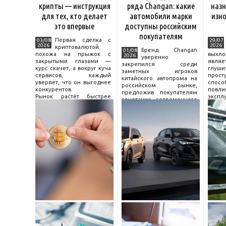
крипты — инструкция
ряда Changan: какие
назн
для тех, кто делает
автомобили марки
изно
это впервые
доступны российским
покупателям
Первая сделка с
03/08
29/07
2026
2026
криптовалютой
Бренд Changan
01/08
похожа на прыжок с
выхл
2026
уверенно
закрытыми глазами —
явля
закрепился среди
курс скачет, а вокруг куча
глуш
заметных игроков
сервисов, каждый
прост
китайского автопрома на
уверяет, что он выгоднее
спо
российском рынке,
конкурентов.
повл
предложив покупателям
Рынок растёт быстрее
экспл
сочетание современного
привычек грамотного
и пр
дизайна, богатой
поведения на нём.
выхло
комплектации и разумной
Петербургские
Для
цены. История компании
криптообменники,
резон
насчитывает несколько
московские
десятилетий