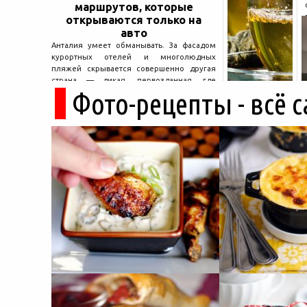
маршрутов, которые
открываются только на
авто
Анталия умеет обманывать. За фасадом
курортных отелей и многолюдных
пляжей скрывается совершенно другая
страна — дикая, первозданная, где
Фото-рецепты - всё 
древние руины дремлют в тени кедров, а
горные дороги ведут к местам, о которых
не расскажет ни один автобусный гид....