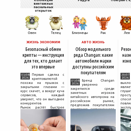
Коллекция
Радуга
Поиграй с 
винтажных
пасхальных
открыток
Овен
Телец
Близнецы
Рак
Лев
ЖИЗНЬ ЭКОНОМИМ
АВТО ЖИЗНЬ
Безопасный обмен
Обзор модельного
Резо
крипты — инструкция
ряда Changan: какие
назн
для тех, кто делает
автомобили марки
изно
это впервые
доступны российским
покупателям
Первая сделка с
03/08
29/07
2026
2026
криптовалютой
Бренд Changan
01/08
похожа на прыжок с
выхл
2026
уверенно
закрытыми глазами —
явля
закрепился среди
курс скачет, а вокруг куча
глуш
заметных игроков
сервисов, каждый
прост
китайского автопрома на
уверяет, что он выгоднее
спо
российском рынке,
конкурентов.
повл
предложив покупателям
Рынок растёт быстрее
экспл
сочетание современного
привычек грамотного
и пр
дизайна, богатой
поведения на нём.
выхло
комплектации и разумной
Петербургские
Для
цены. История компании
криптообменники,
резон
насчитывает несколько
московские
десятилетий