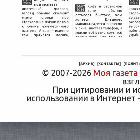
Когда человек
26/07
26/07
2026
2026
подписывает
Кофе в сервисной
26/07
ипотечный договор,
крос
2026
зоне обычно
взгляд обычно скользит
сторо
остывает быстрее, чем
мимо строки про
со св
хочется. Владелец
страхование жизни прямо
разво
машины садится в кресло
к сумме ежемесячного
высок
у окна, листает телефон, а
платежа. А зря — именно
работ
мысли всё равно крутятся
там прячется логика,
удобн
вокруг того, что там, за
объясняющая, почему у
маши
дверью с надписью
соседа по подъезду взнос
трасс
«Только для персонала».
за полис вдвое ниже при
что п
Это естественная реакция
том же кредите.
— отдать ключи от
машины
[
АРХИВ
]
[
КОНТАКТЫ
]
[
ПОЛИТ
© 2007-2026
Моя газета
взгл
При цитировании и и
использовании в Интернет -