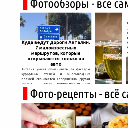
Фотообзоры - всё са
Куда ведут дороги Анталии.
7 малоизвестных
маршрутов, которые
открываются только на
авто
Анталия умеет обманывать. За фасадом
курортных отелей и многолюдных
пляжей скрывается совершенно другая
страна — дикая, первозданная, где
Фото-рецепты - всё 
древние руины дремлют в тени кедров, а
горные дороги ведут к местам, о которых
не расскажет ни один автобусный гид....