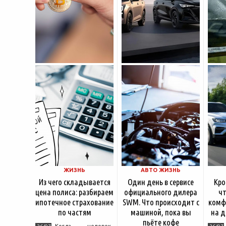
ЖИЗНЬ
АВТО ЖИЗНЬ
Из чего складывается
Один день в сервисе
Кро
цена полиса: разбираем
официального дилера
чт
ипотечное страхование
SWM. Что происходит с
комф
по частям
машиной, пока вы
на д
пьёте кофе