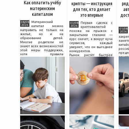
Как оплатить учёбу
крипты — инструкция
ряд
материнским
для тех, кто делает
ав
капиталом
это впервые
дос
Материнский
08/08
Первая сделка с
03/08
2026
капитал можно
2026
криптовалютой
01/08
направить не только на
похожа на прыжок с
2026
жильё, но и на
закрытыми глазами —
зак
образование детей.
курс скачет, а вокруг куча
зам
Многие родители не
сервисов, каждый
китай
знают всех возможностей
уверяет, что он выгоднее
росс
этой меры поддержки,
конкурентов.
предл
хотя правила
Рынок растёт быстрее
сочет
использования средств на
привычек грамотного
диз
учёбу довольно понятны,
поведения на нём.
компл
если разобраться в них
Петербургские
цены.
заранее и подготовить
криптообменники,
насчи
московские
десят