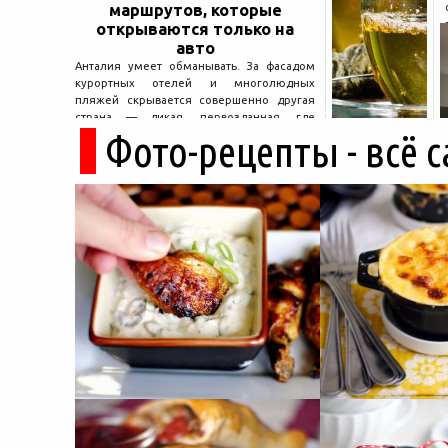
маршрутов, которые
открываются только на
авто
Анталия умеет обманывать. За фасадом
курортных отелей и многолюдных
пляжей скрывается совершенно другая
страна — дикая, первозданная, где
Фото-рецепты - всё 
древние руины дремлют в тени кедров, а
горные дороги ведут к местам, о которых
не расскажет ни один автобусный гид....