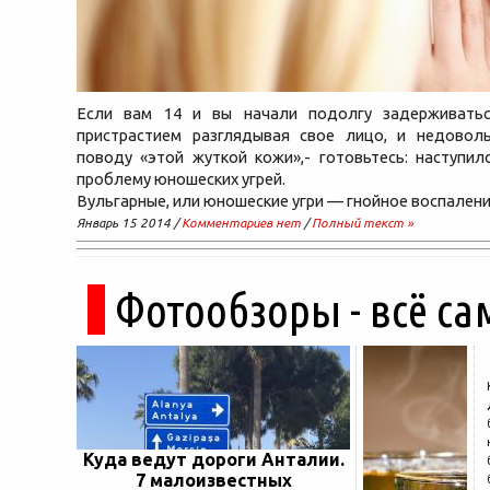
Если вам 14 и вы начали подолгу задерживатьс
пристрастием разглядывая свое лицо, и недовол
поводу «этой жуткой кожи»,- готовьтесь: наступи
проблему юношеских угрей.
Вульгарные, или юношеские угри — гнойное воспален
Январь 15 2014 /
Комментариев нет
/
Полный текст »
Фотообзоры - всё са
Куда ведут дороги Анталии.
7 малоизвестных