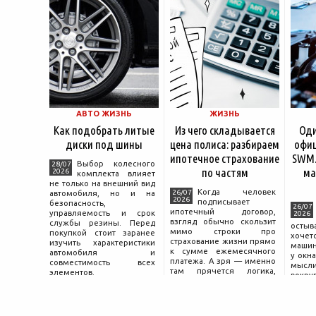
АВТО ЖИЗНЬ
ЖИЗНЬ
Как подобрать литые
Из чего складывается
Оди
диски под шины
цена полиса: разбираем
офиц
ипотечное страхование
SWM.
Выбор колесного
28/07
по частям
ма
2026
комплекта влияет
не только на внешний вид
Когда человек
26/07
автомобиля, но и на
2026
подписывает
безопасность,
26/07
ипотечный договор,
управляемость и срок
2026
взгляд обычно скользит
службы резины. Перед
остыв
мимо строки про
покупкой стоит заранее
хоче
страхование жизни прямо
изучить характеристики
машин
к сумме ежемесячного
автомобиля и
у окна
платежа. А зря — именно
совместимость всех
мысли
там прячется логика,
элементов.
вокру
объясняющая, почему у
двер
соседа по подъезду взнос
«Толь
за полис вдвое ниже при
Это е
том же кредите.
— от