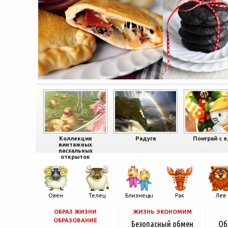
Коллекция
Радуга
Поиграй с 
винтажных
пасхальных
открыток
Овен
Телец
Близнецы
Рак
Лев
ОБРАЗ ЖИЗНИ
ЖИЗНЬ ЭКОНОМИМ
ОБРАЗОВАНИЕ
Безопасный обмен
Об