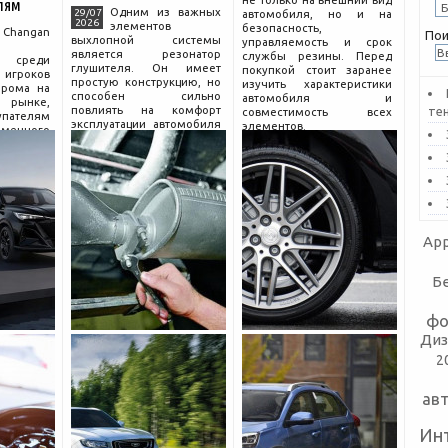
не только на внешний вид
лям
Одним из важных
29/07
автомобиля, но и на
2026
элементов
безопасность,
hangan
Пои
выхлопной системы
управляемость и срок
является резонатор
службы резины. Перед
 среди
глушителя. Он имеет
покупкой стоит заранее
гроков
простую конструкцию, но
изучить характеристики
прома на
способен сильно
автомобиля и
рынке,
повлиять на комфорт
те
совместимость всех
пателям
эксплуатации автомобиля
элементов.
еменного
и правильную работу
огатой
выхлопа.
разумной
Для чего нужен
компании
резонатор
сколько
App
Б
фо
Диз
2
ав
Ин