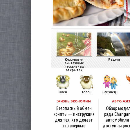
Коллекция
Радуга
винтажных
пасхальных
открыток
Овен
Телец
Близнецы
ЖИЗНЬ ЭКОНОМИМ
АВТО ЖИ
Безопасный обмен
Обзор моде
крипты — инструкция
ряда Changan
для тех, кто делает
автомобили
это впервые
доступны рос