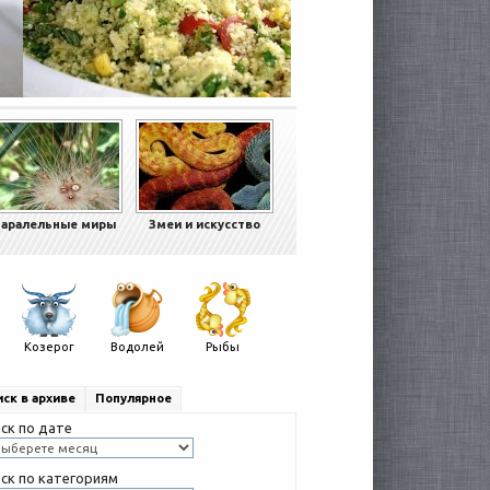
аралельные миры
Змеи и искусство
Козерог
Водолей
Рыбы
ск в архиве
Популярное
ск по дате
ск по категориям