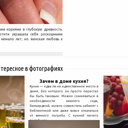
ми корнями в глубокую древность.
ртити украшала себя роскошными
 немало лет, но женская любовь к
нтересное в фотографиях
Зачем в доме кухня?
Кухня — едва ли не единственное место в
доме, без которого он просто перестал
бы быть таковым. Можно сомневаться в
необходимости зимнего сада,
бильярдной, можно совместить кабинет с
библиотекой или даже вовсе отказаться
от винного погреба. С кухней ничего
подобного...