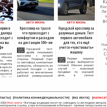
К
Ко
Ле
ф
ЗНЬ
АВТО ЖИЗНЬ
АВТО ЖИЗНЬ
сервисе
Кроссовер на трассе:
Городской кроссовер за
 дилера
что происходит с
разумные деньги. Тест
сходит с
комфортом и расходом
первого автомобиля
ка вы
на дистанции 500+ км
для тех, кто ещё
Пси
фе
учится «чувствовать»
Городской тест-
Р
26/07
машину
2026
драйв показывает
С
ервисной
кроссовер с лучшей
бычно
Первая машина
26/07
стороны. Плавный старт
ее, чем
2026
редко выбирается
со светофора, компактные
аделец
головой. Обычно решает
развороты, обзорность из
в кресло
случай — знакомый
высокой посадки — всё
елефон, а
продавал по хорошей
работает на впечатление
крутятся
цене, в салоне
удобной универсальной
 там, за
понравился цвет, а на
машины. Но именно на
дписью
тест-драйве руки сами
трассе раскрывается то,
сонала».
легли на руль так, будто
что производитель
 реакция
иначе быть не могло.
ючи от
Рассудок подключается
позже, начинается поиск
ТАКТЫ
]
[
ПОЛИТИКА КОНФИДЕНЦИАЛЬНОСТИ
]
[
RSS ЛЕНТА
]
[
НАПИСАТ
компромисса между
желаемым и
-2026
Моя газета
• Взгляды редакции могут не совпадать со взглядами авторов 
материалов ссылка, а при использовании в Интернет - прямая гиперссылка на 