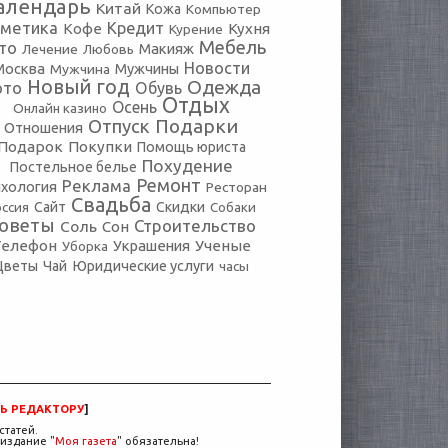
алендарь
Китай
Кожа
Компьютер
сметика
Кредит
Кофе
Кухня
Курение
Мебель
то
Макияж
Лечение
Любовь
Новости
Москва
Мужчины
Мужчина
Новый год
Одежда
ото
Обувь
Отдых
Осень
Онлайн казино
Подарки
Отпуск
Отношения
Подарок
Покупки
Помощь юриста
Похудение
Постельное белье
Ремонт
Реклама
хология
Ресторан
Свадьба
оссия
Сайт
Скидки
Собаки
оветы
Строительство
Соль
Сон
Телефон
Украшения
Ученые
Уборка
Юридические услуги
Цветы
Чай
часы
Ь РЕДАКТОРУ
]
статей.
издание "
Моя газета
" обязательна!