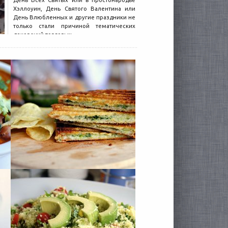
День Всех Святых или в простонародье
Хэллоуин, День Святого Валентина или
День Влюбленных и другие праздники не
только стали причиной тематических
декораций торговых...