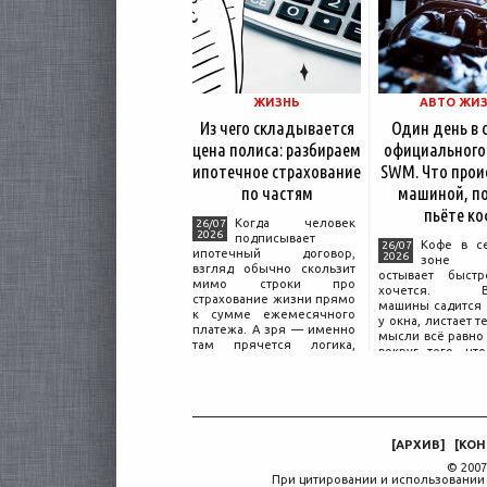
ЖИЗНЬ
АВТО ЖИ
Из чего складывается
Один день в 
цена полиса: разбираем
официального
ипотечное страхование
SWM. Что прои
по частям
машиной, по
пьёте ко
Когда человек
26/07
2026
подписывает
Кофе в с
26/07
ипотечный договор,
2026
зоне о
взгляд обычно скользит
остывает быстр
мимо строки про
хочется. Вл
страхование жизни прямо
машины садится 
к сумме ежемесячного
у окна, листает т
платежа. А зря — именно
мысли всё равно 
там прячется логика,
вокруг того, что
объясняющая, почему у
дверью с на
соседа по подъезду взнос
«Только для пер
за полис вдвое ниже при
Это естественная
том же кредите.
— отдать кл
машины
[
АРХИВ
]
[
КОН
© 2007
При цитировании и использовании 