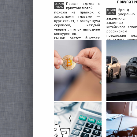
покупате
Первая сделка с
03/08
2026
криптовалютой
Бренд C
01/08
похожа на прыжок с
2026
уверенно
закрытыми глазами —
закрепился
курс скачет, а вокруг куча
заметных и
сервисов, каждый
китайского авто
уверяет, что он выгоднее
российском 
конкурентов.
предложив поку
Рынок растёт быстрее
сочетание совр
привычек грамотного
дизайна, б
поведения на нём.
комплектации и 
Петербургские
цены. История 
криптообменники,
насчитывает не
московские
десятилетий