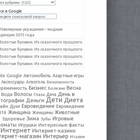
ск в Google
Ювелирные украшения – модные
нденции 2015 года
Золотые булавки. Из сказочного прошлого
Золотые булавки. Из сказочного прошлого
Золотые булавки. Из сказочного прошлого
Золотые булавки. Из сказочного прошлого
le
Google
Автомобиль
Азартные игры
Аксессуары
Алкоголь
Безопасность
Бизнес
Весна
еременность
Болезни
День в
Волосы
Вода
Глаза
Дача
Дети
Диета
тографии
Деньги
Евровидение
айн
Духи
Евровидение
Женщина
Животные
016
Женщины
Зима
Игровые
Здоровье
Зубы
томаты
Игрушки
Интересные факты
Интернет
Интернет-казино
тернет-магазин
Интерьер
Италия