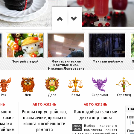
Поиграй с едой
Фантастические
Фэнтази пейзажи
П
цветные миры
Николая Локертсена
Рак
Лев
Дева
Весы
Скорпион
Стрелец
ЗНЬ
АВТО ЖИЗНЬ
АВТО ЖИЗНЬ
Пои
льного
Резонатор: устройство,
Как подобрать литые
: какие
назначение, признаки
диски под шины
Пои
 марки
износа и особенности
Выбор колесного
28/07
сийским
ремонта
2026
комплекта влияет
Пои