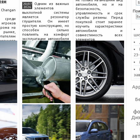
не только на внешний вид
лям
Одним из важных
29/07
автомобиля, но и на
2026
элементов
безопасность,
hangan
Пои
выхлопной системы
управляемость и срок
является резонатор
службы резины. Перед
 среди
глушителя. Он имеет
покупкой стоит заранее
гроков
простую конструкцию, но
изучить характеристики
прома на
способен сильно
автомобиля и
рынке,
повлиять на комфорт
шн
совместимость всех
пателям
эксплуатации автомобиля
элементов.
еменного
и правильную работу
огатой
выхлопа.
разумной
Для чего нужен
компании
23
резонатор
сколько
за
App
Б
фо
Диз
2
ав