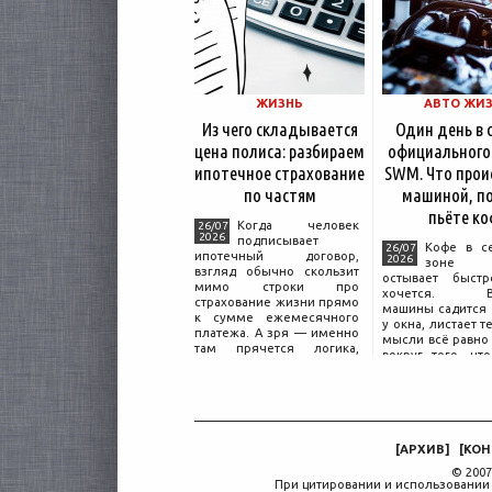
ЖИЗНЬ
АВТО ЖИ
Из чего складывается
Один день в 
цена полиса: разбираем
официального
ипотечное страхование
SWM. Что прои
по частям
машиной, по
пьёте ко
Когда человек
26/07
2026
подписывает
Кофе в с
26/07
ипотечный договор,
2026
зоне о
взгляд обычно скользит
остывает быстр
мимо строки про
хочется. Вл
страхование жизни прямо
машины садится 
к сумме ежемесячного
у окна, листает т
платежа. А зря — именно
мысли всё равно 
там прячется логика,
вокруг того, что
объясняющая, почему у
дверью с на
соседа по подъезду взнос
«Только для пер
за полис вдвое ниже при
Это естественная
том же кредите.
— отдать кл
машины
[
АРХИВ
]
[
КОН
© 2007
При цитировании и использовании 