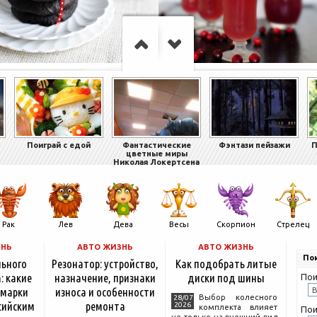
Поиграй с едой
Фантастические
Фэнтази пейзажи
П
цветные миры
Николая Локертсена
Рак
Лев
Дева
Весы
Скорпион
Стрелец
ЗНЬ
АВТО ЖИЗНЬ
АВТО ЖИЗНЬ
Пои
льного
Резонатор: устройство,
Как подобрать литые
: какие
назначение, признаки
диски под шины
Пои
 марки
износа и особенности
Выбор колесного
28/07
сийским
ремонта
2026
комплекта влияет
Пои