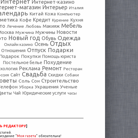
Интернет
Интернет-казино
тернет-магазин
Интерьер
Италия
алендарь
Китай
Кожа
Компьютер
сметика
Кредит
Кофе
Кухня
Курение
Мебель
то
Макияж
Лечение
Любовь
Новости
Москва
Мужчины
Мужчина
Новый год
Одежда
ото
Обувь
Отдых
Осень
Онлайн казино
Подарки
Отпуск
Отношения
Подарок
Покупки
Помощь юриста
Похудение
Постельное белье
Ремонт
Реклама
хология
Ресторан
Свадьба
оссия
Сайт
Скидки
Собаки
оветы
Строительство
Соль
Сон
Телефон
Украшения
Ученые
Уборка
Юридические услуги
Цветы
Чай
часы
Ь РЕДАКТОРУ
]
статей.
издание "
Моя газета
" обязательна!