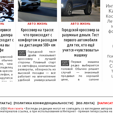
Ин
К
Ко
Ле
ЗНЬ
АВТО ЖИЗНЬ
АВТО ЖИЗНЬ
сервисе
Кроссовер на трассе:
Городской кроссовер за
ф
 дилера
что происходит с
разумные деньги. Тест
сходит с
комфортом и расходом
первого автомобиля
ка вы
на дистанции 500+ км
для тех, кто ещё
фе
учится «чувствовать»
Городской тест-
26/07
машину
2026
драйв показывает
Пси
ервисной
кроссовер с лучшей
бычно
Р
Первая машина
26/07
стороны. Плавный старт
ее, чем
2026
С
редко выбирается
со светофора, компактные
аделец
головой. Обычно решает
развороты, обзорность из
в кресло
случай — знакомый
высокой посадки — всё
елефон, а
продавал по хорошей
работает на впечатление
крутятся
цене, в салоне
удобной универсальной
 там, за
понравился цвет, а на
машины. Но именно на
дписью
тест-драйве руки сами
трассе раскрывается то,
сонала».
легли на руль так, будто
что производитель
 реакция
иначе быть не могло.
ючи от
Рассудок подключается
позже, начинается поиск
ТАКТЫ
]
[
ПОЛИТИКА КОНФИДЕНЦИАЛЬНОСТИ
]
[
RSS ЛЕНТА
]
[
НАПИСАТ
компромисса между
желаемым и
-2026
Моя газета
• Взгляды редакции могут не совпадать со взглядами авторов 
материалов ссылка, а при использовании в Интернет - прямая гиперссылка на 