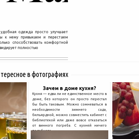
и удобная одежда просто улучшает
ы к нему привыкаем и перестаем
олько способствовать комфортной
иквидирует полностью
нтересное в фотографиях
Зачем в доме кухня?
Кухня — едва ли не единственное место в
доме, без которого он просто перестал
бы быть таковым. Можно сомневаться в
необходимости зимнего сада,
бильярдной, можно совместить кабинет с
библиотекой или даже вовсе отказаться
от винного погреба. С кухней ничего
подобного...