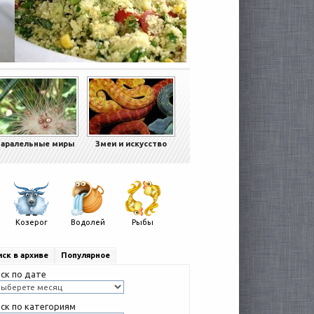
аралельные миры
Змеи и искусство
Козерог
Водолей
Рыбы
ск в архиве
Популярное
ск по дате
ск по категориям