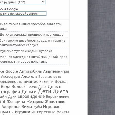
ск в Google
15 альтернативных способов завязать
урки
Детская одежда: прошлое и настоящее
Британские дизайнеры создали туфли на
-сантиметровом каблуке
Мужские туфли и кеды:шнуровка
Модная одежда от китайских дизайнеров
воевывает мировое признание
le
Google
Автомобиль
Азартные игры
Аксессуары
Алкоголь
Безопасность
Бизнес
Весна
еременность
Болезни
День в
Волосы
Вода
Глаза
Дача
Дети
Диета
тографии
Деньги
Евровидение
айн
Духи
Евровидение
Женщина
Животные
016
Женщины
Зима
Игровые
Здоровье
Зубы
томаты
Игрушки
Интересные факты