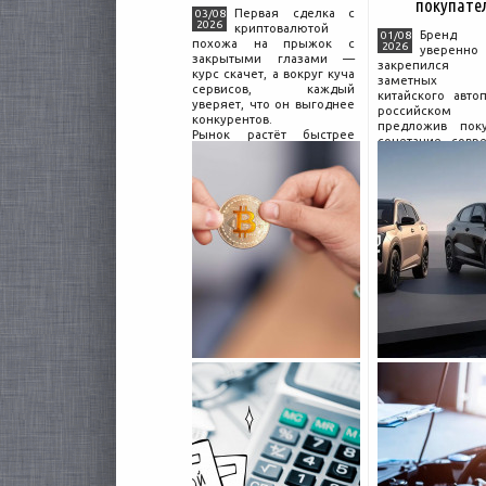
покупате
Первая сделка с
03/08
2026
криптовалютой
Бренд C
01/08
похожа на прыжок с
2026
уверенно
закрытыми глазами —
закрепился
курс скачет, а вокруг куча
заметных и
сервисов, каждый
китайского авто
уверяет, что он выгоднее
российском 
конкурентов.
предложив поку
Рынок растёт быстрее
сочетание совр
привычек грамотного
дизайна, б
поведения на нём.
комплектации и 
Петербургские
цены. История 
криптообменники,
насчитывает не
московские
десятилетий