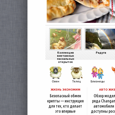
Коллекция
Радуга
винтажных
пасхальных
открыток
Овен
Телец
Близнецы
ЖИЗНЬ ЭКОНОМИМ
АВТО ЖИ
Безопасный обмен
Обзор моде
крипты — инструкция
ряда Changan
для тех, кто делает
автомобили
это впервые
доступны рос