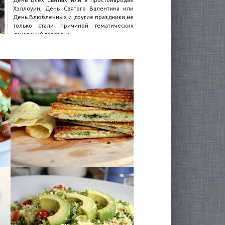
День Всех Святых или в простонародье
Хэллоуин, День Святого Валентина или
День Влюбленных и другие праздники не
только стали причиной тематических
декораций торговых...