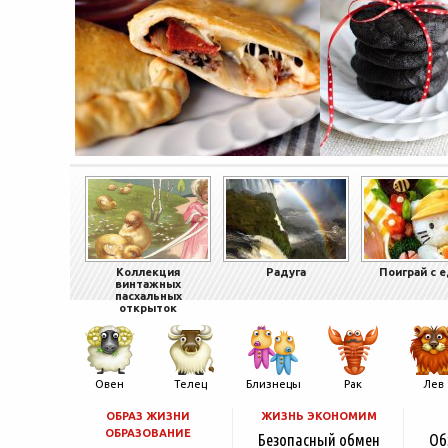
Коллекция
Радуга
Поиграй с 
винтажных
пасхальных
открыток
Овен
Телец
Близнецы
Рак
Лев
ОБРАЗ ЖИЗНИ
ЖИЗНЬ ЭКОНОМИМ
ОБРАЗОВАНИЕ
Безопасный обмен
Об