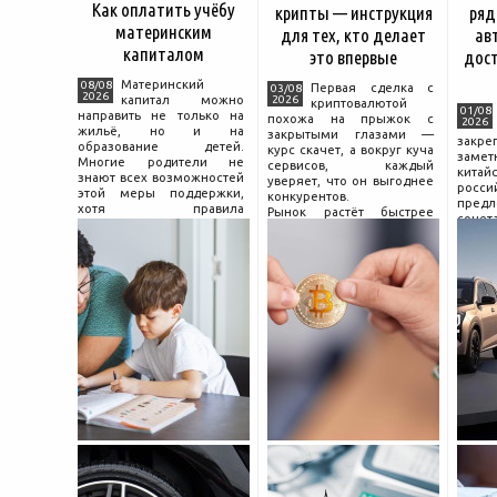
Как оплатить учёбу
крипты — инструкция
ряд
материнским
для тех, кто делает
ав
капиталом
это впервые
дос
Материнский
08/08
Первая сделка с
03/08
2026
капитал можно
2026
криптовалютой
01/08
направить не только на
похожа на прыжок с
2026
жильё, но и на
закрытыми глазами —
зак
образование детей.
курс скачет, а вокруг куча
зам
Многие родители не
сервисов, каждый
китай
знают всех возможностей
уверяет, что он выгоднее
росс
этой меры поддержки,
конкурентов.
предл
хотя правила
Рынок растёт быстрее
сочет
использования средств на
привычек грамотного
диз
учёбу довольно понятны,
поведения на нём.
компл
если разобраться в них
Петербургские
цены.
заранее и подготовить
криптообменники,
насчи
московские
десят