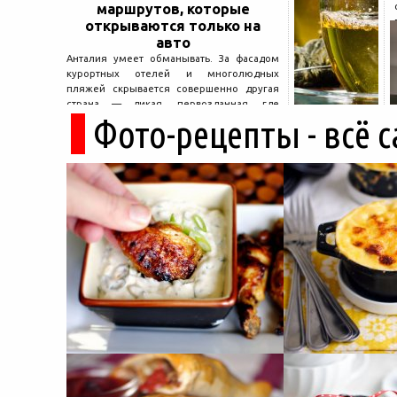
маршрутов, которые
открываются только на
авто
Анталия умеет обманывать. За фасадом
курортных отелей и многолюдных
пляжей скрывается совершенно другая
страна — дикая, первозданная, где
Фото-рецепты - всё 
древние руины дремлют в тени кедров, а
горные дороги ведут к местам, о которых
не расскажет ни один автобусный гид....