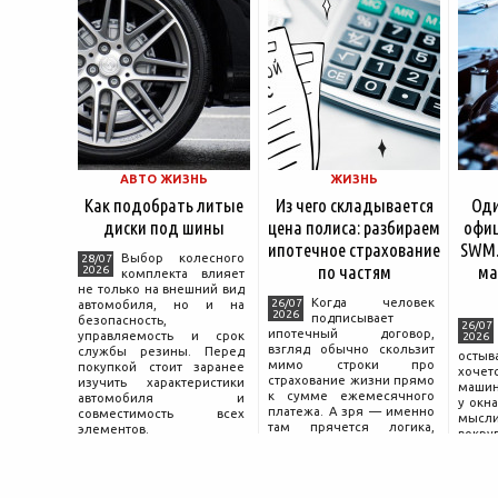
АВТО ЖИЗНЬ
ЖИЗНЬ
Как подобрать литые
Из чего складывается
Оди
диски под шины
цена полиса: разбираем
офиц
ипотечное страхование
SWM.
Выбор колесного
28/07
по частям
ма
2026
комплекта влияет
не только на внешний вид
Когда человек
26/07
автомобиля, но и на
2026
подписывает
безопасность,
26/07
ипотечный договор,
управляемость и срок
2026
взгляд обычно скользит
службы резины. Перед
остыв
мимо строки про
покупкой стоит заранее
хоче
страхование жизни прямо
изучить характеристики
машин
к сумме ежемесячного
автомобиля и
у окна
платежа. А зря — именно
совместимость всех
мысли
там прячется логика,
элементов.
вокру
объясняющая, почему у
двер
соседа по подъезду взнос
«Толь
за полис вдвое ниже при
Это е
том же кредите.
— от