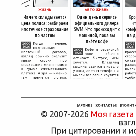
ЖИЗНЬ
АВТО ЖИЗНЬ
Из чего складывается
Один день в сервисе
Кро
цена полиса: разбираем
официального дилера
чт
ипотечное страхование
SWM. Что происходит с
комф
по частям
машиной, пока вы
на д
пьёте кофе
Когда человек
26/07
26/07
2026
2026
подписывает
Кофе в сервисной
26/07
ипотечный договор,
крос
2026
зоне обычно
взгляд обычно скользит
сторо
остывает быстрее, чем
мимо строки про
со св
хочется. Владелец
страхование жизни прямо
разво
машины садится в кресло
к сумме ежемесячного
высок
у окна, листает телефон, а
платежа. А зря — именно
работ
мысли всё равно крутятся
там прячется логика,
удобн
вокруг того, что там, за
объясняющая, почему у
маши
дверью с надписью
соседа по подъезду взнос
трасс
«Только для персонала».
за полис вдвое ниже при
что п
Это естественная реакция
том же кредите.
— отдать ключи от
машины
[
АРХИВ
]
[
КОНТАКТЫ
]
[
ПОЛИТ
© 2007-2026
Моя газета
взгл
При цитировании и и