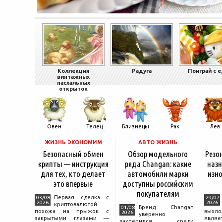
Коллекция
Радуга
Поиграй с 
винтажных
пасхальных
открыток
Овен
Телец
Близнецы
Рак
Лев
ЖИЗНЬ ЭКОНОМИМ
АВТО ЖИЗНЬ
Безопасный обмен
Обзор модельного
Резо
крипты — инструкция
ряда Changan: какие
назн
для тех, кто делает
автомобили марки
изно
это впервые
доступны российским
покупателям
Первая сделка с
03/08
29/07
2026
2026
криптовалютой
Бренд Changan
01/08
похожа на прыжок с
выхл
2026
уверенно
закрытыми глазами —
явля
закрепился среди