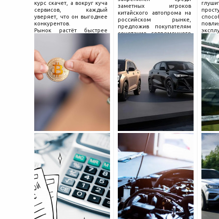
курс скачет, а вокруг куча
глуш
заметных игроков
сервисов, каждый
прост
китайского автопрома на
уверяет, что он выгоднее
спо
российском рынке,
конкурентов.
повл
предложив покупателям
Рынок растёт быстрее
экспл
сочетание современного
привычек грамотного
и пр
дизайна, богатой
поведения на нём.
выхло
комплектации и разумной
Петербургские
Для
цены. История компании
криптообменники,
резон
насчитывает несколько
московские
десятилетий