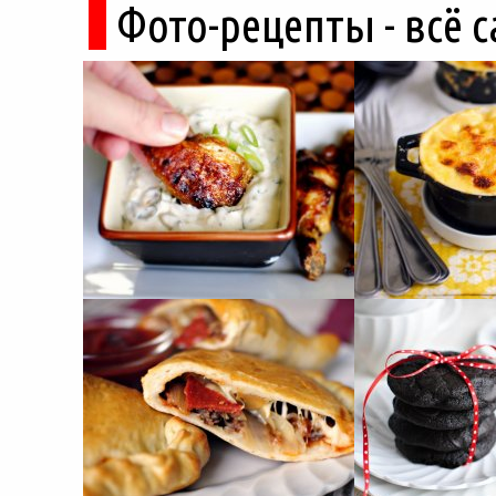
Фото-рецепты - всё 
древние руины дремлют в тени кедров, а
горные дороги ведут к местам, о которых
не расскажет ни один автобусный гид....