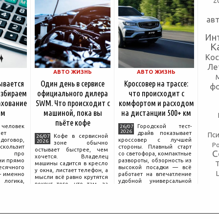
2
ав
Ин
К
Ко
Ле
АВТО ЖИЗНЬ
АВТО ЖИЗНЬ
ывается
Один день в сервисе
Кроссовер на трассе:
ф
азбираем
официального дилера
что происходит с
ахование
SWM. Что происходит с
комфортом и расходом
ям
машиной, пока вы
на дистанции 500+ км
пьёте кофе
еловек
Городской тест-
26/07
2026
ет
драйв показывает
Пси
Кофе в сервисной
26/07
говор,
кроссовер с лучшей
2026
зоне обычно
Р
скользит
стороны. Плавный старт
остывает быстрее, чем
С
и про
со светофора, компактные
хочется. Владелец
ни прямо
развороты, обзорность из
машины садится в кресло
сячного
высокой посадки — всё
у окна, листает телефон, а
— именно
работает на впечатление
мысли всё равно крутятся
логика,
удобной универсальной
вокруг того, что там, за
очему у
машины. Но именно на
дверью с надписью
ду взнос
трассе раскрывается то,
«Только для персонала».
ниже при
что производитель
Это естественная реакция
— отдать ключи от
машины