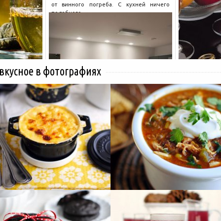
от винного погреба. С кухней ничего
подобного...
 вкусное в фотографиях