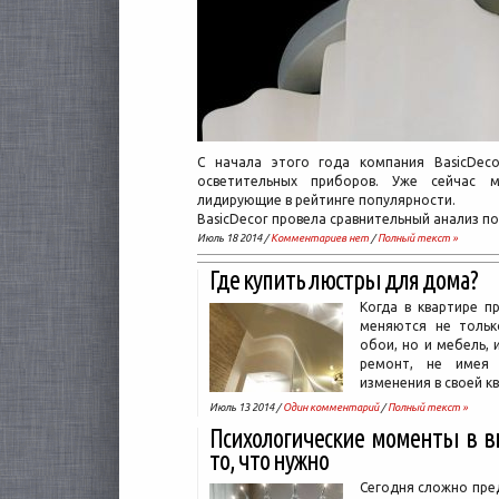
С начала этого года компания BasicDec
осветительных приборов. Уже сейчас 
лидирующие в рейтинге популярности.
BasicDecor провела сравнительный анализ п
Июль 18 2014 /
Комментариев нет
/
Полный текст »
Где купить люстры для дома?
Когда в квартире п
меняются не тольк
обои, но и мебель, 
ремонт, не имея
изменения в своей к
Июль 13 2014 /
Один комментарий
/
Полный текст »
Психологические моменты в в
то, что нужно
Сегодня сложно пре