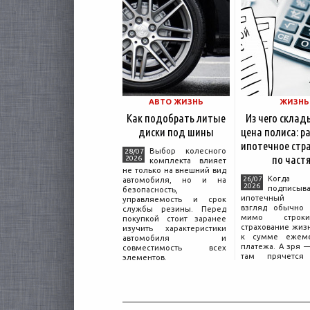
АВТО ЖИЗНЬ
ЖИЗНЬ
Как подобрать литые
Из чего склад
диски под шины
цена полиса: р
ипотечное стр
Выбор колесного
28/07
по част
2026
комплекта влияет
не только на внешний вид
Когда ч
26/07
автомобиля, но и на
2026
подписыва
безопасность,
ипотечный до
управляемость и срок
взгляд обычно 
службы резины. Перед
мимо строк
покупкой стоит заранее
страхование жиз
изучить характеристики
к сумме ежеме
автомобиля и
платежа. А зря 
совместимость всех
там прячется 
элементов.
объясняющая, п
соседа по подъез
за полис вдвое 
том же кредите.