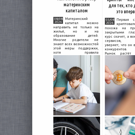
материнским
для тех, кто
капиталом
это впер
Материнский
08/08
Первая с
03/08
2026
капитал можно
2026
криптовал
направить не только на
похожа на пр
жильё, но и на
закрытыми гл
образование детей.
курс скачет, а во
Многие родители не
сервисов, 
знают всех возможностей
уверяет, что он 
этой меры поддержки,
конкурентов.
хотя правила
Рынок растёт 
использования средств на
привычек гра
учёбу довольно понятны,
поведения н
если разобраться в них
Петербургские
заранее и подготовить
криптообменники
московские