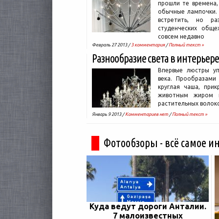
прошли те времена,
обычные лампочки.
встретить, но р
студенческих обще
совсем недавно
Февраль 27 2013 /
3 комментария
/
Полный текст »
Разнообразие света в интерьере
Впервые люстры уп
века. Прообразами
круглая чаша, прик
животным жиром 
растительных волок
Январь 9 2013 /
Комментариев нет
/
Полный текст »
Фотообзоры - всё самое и
Куда ведут дороги Анталии.
7 малоизвестных