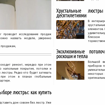
Хрустальные люстры
десятилетиями
В интерье
хрустальные
элементов.
удивительн
or проводит исследование продаж
блеском
можно назвать модели, уверенно
торжествен
о продажам,
Эксклюзивные потоло
роскоши и тепла
Большой в
роходит ремонт, нередко при этом
приборов п
о напольные покрытия, потолки и
увлекател
и люстры. Редко кто будет затевать
некоторых 
 при этом в планах глобальные
оригинальн
вартире.
ыборе люстры: как купить
дставить дом совсем без люстр. Уже