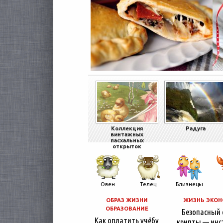
Коллекция
Радуга
винтажных
пасхальных
открыток
Овен
Телец
Близнецы
ОБРАЗ ЖИЗНИ
ЖИЗНЬ ЭКО
ОБРАЗОВАНИЕ
Безопасный
Как оплатить учёбу
крипты — инс