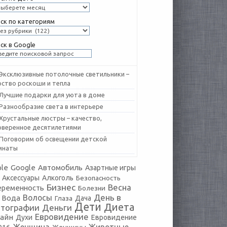
ск по категориям
ск в Google
Эксклюзивные потолочные светильники –
рство роскоши и тепла
Лучшие подарки для уюта в доме
Разнообразие света в интерьере
Хрустальные люстры – качество,
оверенное десятилетиями
Поговорим об освещении детской
мнаты
le
Google
Автомобиль
Азартные игры
Аксессуары
Алкоголь
Безопасность
Бизнес
Весна
еременность
Болезни
День в
Волосы
Вода
Глаза
Дача
Дети
Диета
тографии
Деньги
Евровидение
айн
Духи
Евровидение