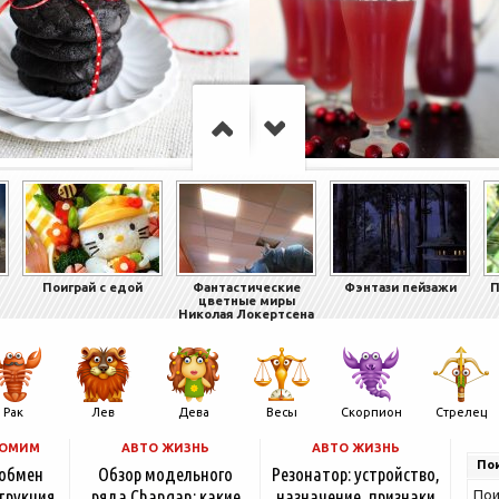
Поиграй с едой
Фантастические
Фэнтази пейзажи
П
цветные миры
Николая Локертсена
Рак
Лев
Дева
Весы
Скорпион
Стрелец
НОМИМ
АВТО ЖИЗНЬ
АВТО ЖИЗНЬ
Пои
 обмен
Обзор модельного
Резонатор: устройство,
трукция
ряда Changan: какие
назначение, признаки
Пои