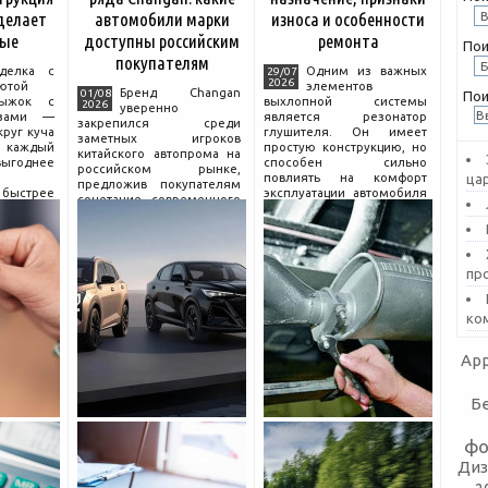
 делает
автомобили марки
износа и особенности
вые
доступны российским
ремонта
Пои
покупателям
делка с
Одним из важных
29/07
2026
ютой
элементов
Бренд Changan
01/08
Пои
ыжок с
выхлопной системы
2026
уверенно
азами —
является резонатор
закрепился среди
круг куча
глушителя. Он имеет
заметных игроков
каждый
простую конструкцию, но
китайского автопрома на
выгоднее
способен сильно
российском рынке,
повлиять на комфорт
ца
предложив покупателям
быстрее
эксплуатации автомобиля
сочетание современного
мотного
и правильную работу
дизайна, богатой
а нём.
выхлопа.
комплектации и разумной
Для чего нужен
цены. История компании
,
резонатор
насчитывает несколько
пр
десятилетий
ко
App
Б
фо
Диз