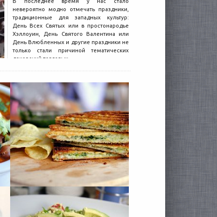
В последнее время у нас стало
невероятно модно отмечать праздники,
традиционные для западных культур:
День Всех Святых или в простонародье
Хэллоуин, День Святого Валентина или
День Влюбленных и другие праздники не
только стали причиной тематических
декораций торговых...