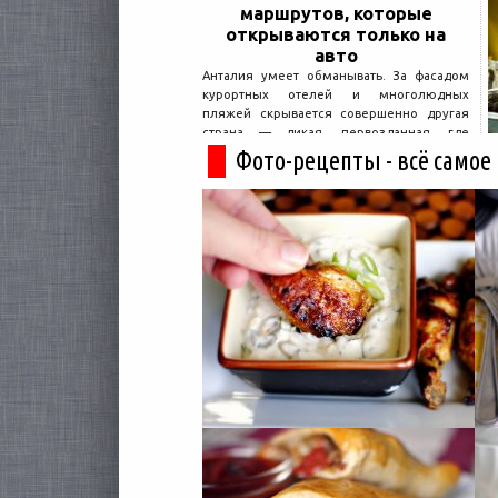
маршрутов, которые
открываются только на
авто
Анталия умеет обманывать. За фасадом
курортных отелей и многолюдных
пляжей скрывается совершенно другая
страна — дикая, первозданная, где
древние руины дремлют в тени кедров, а
Фото-рецепты - всё самое
горные дороги ведут к местам, о которых
не расскажет ни один автобусный гид....