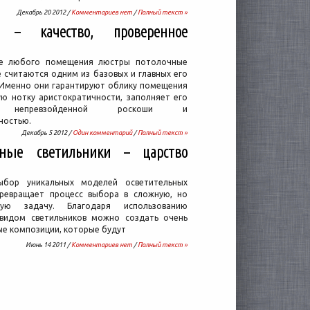
Декабрь 20 2012 /
Комментариев нет
/
Полный текст »
 – качество, проверенное
ре любого помещения люстры потолочные
 считаются одним из базовых и главных его
 Именно они гарантируют облику помещения
ую нотку аристократичности, заполняет его
 непревзойденной роскоши и
ностью.
Декабрь 5 2012 /
Один комментарий
/
Полный текст »
чные светильники – царство
ыбор уникальных моделей осветительных
ревращает процесс выбора в сложную, но
ьную задачу. Благодаря использованию
видом светильников можно создать очень
ые композиции, которые будут
Июнь 14 2011 /
Комментариев нет
/
Полный текст »