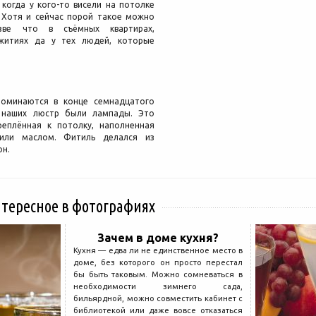
 когда у кого-то висели на потолке
 Хотя и сейчас порой такое можно
азве что в съёмных квартирах,
житиях да у тех людей, которые
оминаются в конце семнадцатого
 наших люстр были лампады. Это
реплённая к потолку, наполненная
или маслом. Фитиль делался из
он.
нтересное в фотографиях
Зачем в доме кухня?
Кухня — едва ли не единственное место в
доме, без которого он просто перестал
бы быть таковым. Можно сомневаться в
необходимости зимнего сада,
бильярдной, можно совместить кабинет с
библиотекой или даже вовсе отказаться