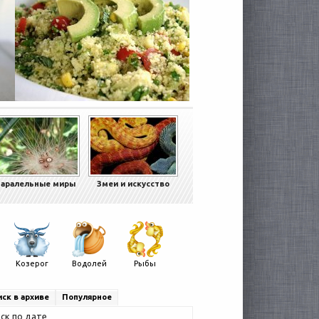
аралельные миры
Змеи и искусство
Козерог
Водолей
Рыбы
ск в архиве
Популярное
ск по дате