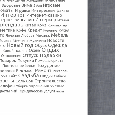
Женщина
Животные
016
Женщины
Зима
Игровые
Здоровье
Зубы
томаты
Игрушки
Интересные факты
Интернет
Интернет-казино
тернет-магазин
Интерьер
Италия
алендарь
Китай
Кожа
Компьютер
сметика
Кредит
Кофе
Кухня
Курение
Мебель
то
Макияж
Лечение
Любовь
Новости
Москва
Мужчины
Мужчина
Новый год
Одежда
ото
Обувь
Отдых
Осень
Онлайн казино
Подарки
Отпуск
Отношения
Подарок
Покупки
Помощь юриста
Похудение
Постельное белье
Ремонт
Реклама
хология
Ресторан
Свадьба
оссия
Сайт
Скидки
Собаки
оветы
Строительство
Соль
Сон
Телефон
Украшения
Ученые
Уборка
Юридические услуги
Цветы
Чай
часы