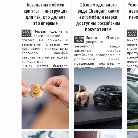
Безопасный обмен
Обзор модельного
Резо
крипты — инструкция
ряда Changan: какие
назн
для тех, кто делает
автомобили марки
изно
это впервые
доступны российским
покупателям
Первая сделка с
03/08
29/07
2026
2026
криптовалютой
Бренд Changan
01/08
похожа на прыжок с
выхл
2026
уверенно
закрытыми глазами —
явля
закрепился среди
курс скачет, а вокруг куча
глуш
заметных игроков
сервисов, каждый
прост
китайского автопрома на
уверяет, что он выгоднее
спо
российском рынке,
конкурентов.
повл
предложив покупателям
Рынок растёт быстрее
экспл
сочетание современного
привычек грамотного
и пр
дизайна, богатой
поведения на нём.
выхло
комплектации и разумной
Петербургские
Для
цены. История компании
криптообменники,
резон
насчитывает несколько
московские
десятилетий