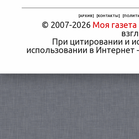
за полис вдвое ниже при
что п
Это естественная реакция
том же кредите.
— отдать ключи от
машины
[
АРХИВ
]
[
КОНТАКТЫ
]
[
ПОЛИТ
© 2007-2026
Моя газета
взгл
При цитировании и и
использовании в Интернет -