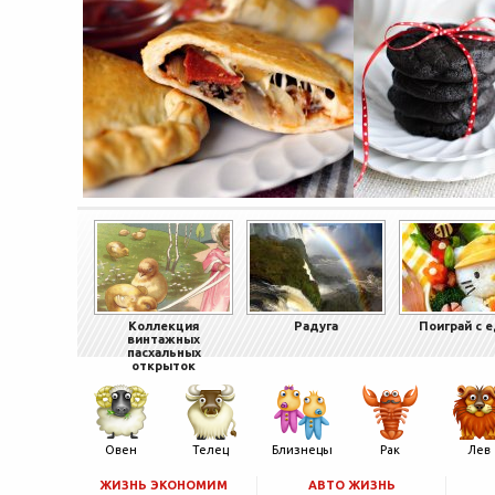
Коллекция
Радуга
Поиграй с 
винтажных
пасхальных
открыток
Овен
Телец
Близнецы
Рак
Лев
ЖИЗНЬ ЭКОНОМИМ
АВТО ЖИЗНЬ