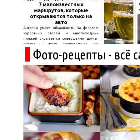
7 малоизвестных
маршрутов, которые
открываются только на
авто
Анталия умеет обманывать. За фасадом
курортных отелей и многолюдных
пляжей скрывается совершенно другая
страна — дикая, первозданная, где
Фото-рецепты - всё 
древние руины дремлют в тени кедров, а
горные дороги ведут к местам, о которых
не расскажет ни один автобусный гид....