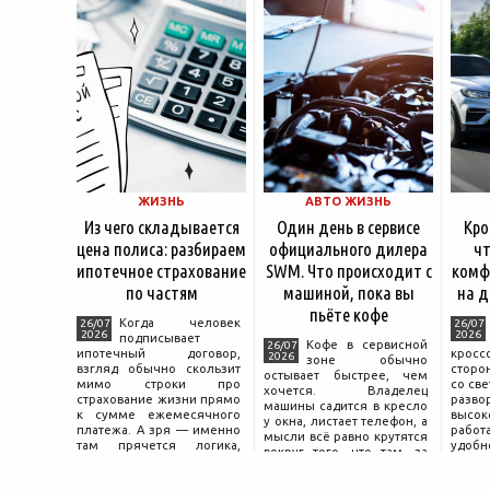
ЖИЗНЬ
АВТО ЖИЗНЬ
Из чего складывается
Один день в сервисе
Кро
цена полиса: разбираем
официального дилера
чт
ипотечное страхование
SWM. Что происходит с
комф
по частям
машиной, пока вы
на д
пьёте кофе
Когда человек
26/07
26/07
2026
2026
подписывает
Кофе в сервисной
26/07
ипотечный договор,
крос
2026
зоне обычно
взгляд обычно скользит
сторо
остывает быстрее, чем
мимо строки про
со св
хочется. Владелец
страхование жизни прямо
разво
машины садится в кресло
к сумме ежемесячного
высок
у окна, листает телефон, а
платежа. А зря — именно
работ
мысли всё равно крутятся
там прячется логика,
удобн
вокруг того, что там, за
объясняющая, почему у
маши
дверью с надписью
соседа по подъезду взнос
трасс
«Только для персонала».