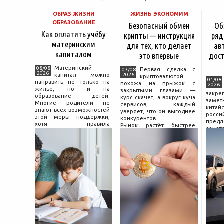
ОБРАЗ ЖИЗНИ
ЖИЗНЬ ЭКОНОМИМ
ОБРАЗОВАНИЕ
Безопасный обмен
Об
Как оплатить учёбу
крипты — инструкция
ряд
материнским
для тех, кто делает
ав
капиталом
это впервые
дос
Материнский
08/08
Первая сделка с
03/08
2026
капитал можно
2026
криптовалютой
01/08
направить не только на
похожа на прыжок с
2026
жильё, но и на
закрытыми глазами —
зак
образование детей.
курс скачет, а вокруг куча
зам
Многие родители не
сервисов, каждый
китай
знают всех возможностей
уверяет, что он выгоднее
росс
этой меры поддержки,
конкурентов.
предл
хотя правила
Рынок растёт быстрее
сочет
использования средств на
привычек грамотного
диз
учёбу довольно понятны,
поведения на нём.
компл
если разобраться в них
Петербургские
цены.
заранее и подготовить
криптообменники,
насчи
московские
десят