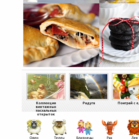
Коллекция
Радуга
Поиграй с 
винтажных
пасхальных
открыток
Овен
Телец
Близнецы
Рак
Лев