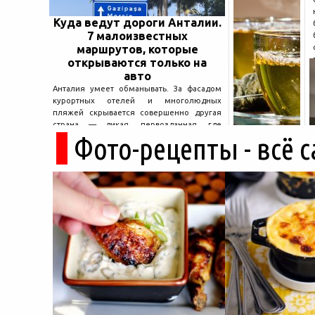
Куда ведут дороги Анталии.
7 малоизвестных
маршрутов, которые
открываются только на
авто
Анталия умеет обманывать. За фасадом
курортных отелей и многолюдных
пляжей скрывается совершенно другая
страна — дикая, первозданная, где
Фото-рецепты - всё 
древние руины дремлют в тени кедров, а
горные дороги ведут к местам, о которых
не расскажет ни один автобусный гид....