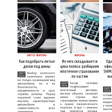
АВТО ЖИЗНЬ
ЖИЗНЬ
Как подобрать литые
Из чего складывается
Оди
диски под шины
цена полиса: разбираем
офиц
ипотечное страхование
SWM.
Выбор колесного
28/07
по частям
ма
2026
комплекта влияет
не только на внешний вид
Когда человек
26/07
автомобиля, но и на
2026
подписывает
безопасность,
26/07
ипотечный договор,
управляемость и срок
2026
взгляд обычно скользит
службы резины. Перед
остыв
мимо строки про
покупкой стоит заранее
хоче
страхование жизни прямо
изучить характеристики
машин
к сумме ежемесячного
автомобиля и
у окна
платежа. А зря — именно
совместимость всех
мысли
там прячется логика,
элементов.