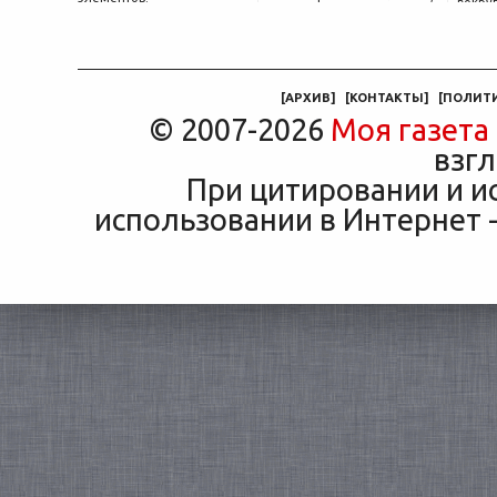
вокру
объясняющая, почему у
двер
соседа по подъезду взнос
«Толь
за полис вдвое ниже при
Это е
том же кредите.
— от
маши
[
АРХИВ
]
[
КОНТАКТЫ
]
[
ПОЛИТ
© 2007-2026
Моя газета
взгл
При цитировании и и
использовании в Интернет -