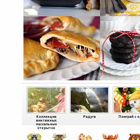
Коллекция
Радуга
Поиграй с 
винтажных
пасхальных
открыток