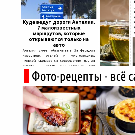
Куда ведут дороги Анталии.
7 малоизвестных
маршрутов, которые
открываются только на
авто
Анталия умеет обманывать. За фасадом
курортных отелей и многолюдных
пляжей скрывается совершенно другая
страна — дикая, первозданная, где
Фото-рецепты - всё 
древние руины дремлют в тени кедров, а
горные дороги ведут к местам, о которых
не расскажет ни один автобусный гид....