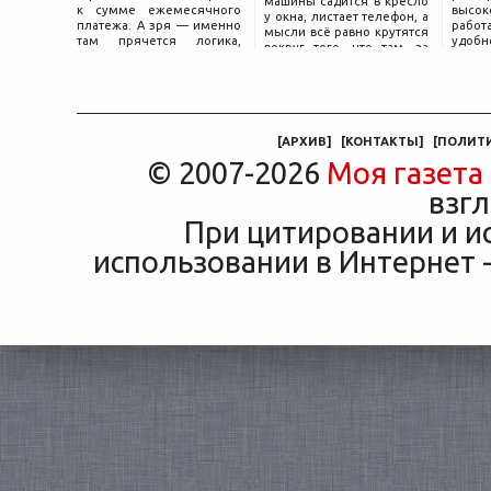
машины садится в кресло
к сумме ежемесячного
высок
у окна, листает телефон, а
платежа. А зря — именно
работ
мысли всё равно крутятся
там прячется логика,
удобн
вокруг того, что там, за
объясняющая, почему у
маши
дверью с надписью
соседа по подъезду взнос
трасс
«Только для персонала».
за полис вдвое ниже при
что п
Это естественная реакция
том же кредите.
— отдать ключи от
машины
[
АРХИВ
]
[
КОНТАКТЫ
]
[
ПОЛИТ
© 2007-2026
Моя газета
взгл
При цитировании и и
использовании в Интернет -