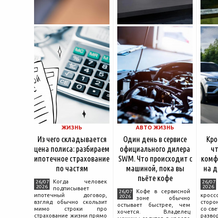
ЖИЗНЬ
АВТО ЖИЗНЬ
Из чего складывается
Один день в сервисе
Кро
цена полиса: разбираем
официального дилера
чт
ипотечное страхование
SWM. Что происходит с
комф
по частям
машиной, пока вы
на д
пьёте кофе
Когда человек
26/07
26/07
2026
2026
подписывает
Кофе в сервисной
26/07
ипотечный договор,
крос
2026
зоне обычно
взгляд обычно скользит
сторо
остывает быстрее, чем
мимо строки про
со св
хочется. Владелец
страхование жизни прямо
разво