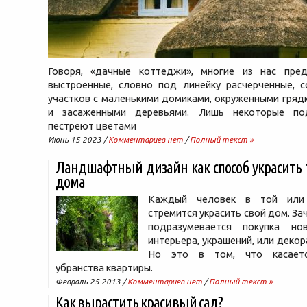
Говоря, «дачные коттеджи», многие из нас пре
выстроенные, словно под линейку расчерченные, с
участков с маленькими домиками, окруженными гряд
и засаженными деревьями. Лишь некоторые по
пестреют цветами
Июнь 15 2023 /
Комментариев нет
/
Полный текст »
Ландшафтный дизайн как способ украсить 
дома
Каждый человек в той или
стремится украсить свой дом. За
подразумевается покупка но
интерьера, украшений, или декор
Но это в том, что касаетс
убранства квартиры.
Февраль 25 2013 /
Комментариев нет
/
Полный текст »
Как вырастить красивый сад?