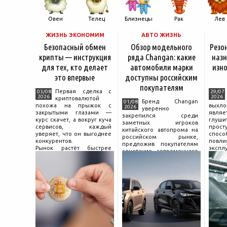
Овен
Телец
Близнецы
Рак
Лев
ЖИЗНЬ ЭКОНОМИМ
АВТО ЖИЗНЬ
Безопасный обмен
Обзор модельного
Резо
крипты — инструкция
ряда Changan: какие
назн
для тех, кто делает
автомобили марки
изно
это впервые
доступны российским
покупателям
Первая сделка с
03/08
29/07
2026
2026
криптовалютой
Бренд Changan
01/08
похожа на прыжок с
выхл
2026
уверенно
закрытыми глазами —
явля
закрепился среди
курс скачет, а вокруг куча
глуш
заметных игроков
сервисов, каждый
прост
китайского автопрома на
уверяет, что он выгоднее
спо
российском рынке,
конкурентов.
повл
предложив покупателям
Рынок растёт быстрее
экспл
сочетание современного
привычек грамотного
и пр
дизайна, богатой
поведения на нём.
выхло
комплектации и разумной
Петербургские
Для
цены. История компании
криптообменники,
резон
насчитывает несколько
московские
десятилетий